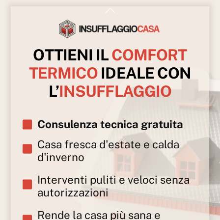
Skip
Back
to
To
content
Top
OTTIENI IL
COMFORT
TERMICO
IDEALE CON
L’
INSUFFLAGGIO
Consulenza tecnica gratuita
Casa fresca d'estate e calda
d'inverno
Interventi puliti e veloci senza
autorizzazioni
Rende la casa più sana e