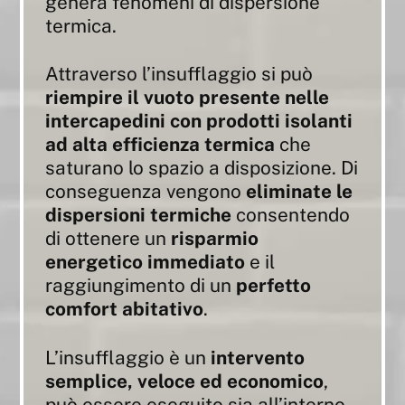
genera fenomeni di dispersione
termica.
Attraverso l’insufflaggio si può
riempire il vuoto presente nelle
intercapedini con prodotti isolanti
ad alta efficienza termica
che
saturano lo spazio a disposizione. Di
conseguenza vengono
eliminate le
dispersioni termiche
consentendo
di ottenere un
risparmio
energetico immediato
e il
raggiungimento di un
perfetto
comfort abitativo
.
L’insufflaggio è un
intervento
semplice, veloce ed economico
,
può essere eseguito sia all’interno