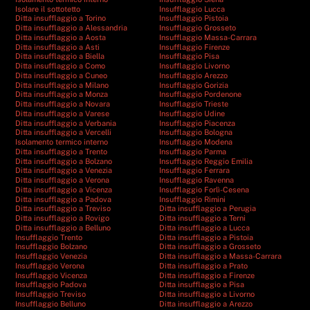
Isolare il sottotetto
Insufflaggio Lucca
Ditta insufflaggio a Torino
Insufflaggio Pistoia
Ditta insufflaggio a Alessandria
Insufflaggio Grosseto
Ditta insufflaggio a Aosta
Insufflaggio Massa-Carrara
Ditta insufflaggio a Asti
Insufflaggio Firenze
Ditta insufflaggio a Biella
Insufflaggio Pisa
Ditta insufflaggio a Como
Insufflaggio Livorno
Ditta insufflaggio a Cuneo
Insufflaggio Arezzo
Ditta insufflaggio a Milano
Insufflaggio Gorizia
Ditta insufflaggio a Monza
Insufflaggio Pordenone
Ditta insufflaggio a Novara
Insufflaggio Trieste
Ditta insufflaggio a Varese
Insufflaggio Udine
Ditta insufflaggio a Verbania
Insufflaggio Piacenza
Ditta insufflaggio a Vercelli
Insufflaggio Bologna
Isolamento termico interno
Insufflaggio Modena
Ditta insufflaggio a Trento
Insufflaggio Parma
Ditta insufflaggio a Bolzano
Insufflaggio Reggio Emilia
Ditta insufflaggio a Venezia
Insufflaggio Ferrara
Ditta insufflaggio a Verona
Insufflaggio Ravenna
Ditta insufflaggio a Vicenza
Insufflaggio Forlì-Cesena
Ditta insufflaggio a Padova
Insufflaggio Rimini
Ditta insufflaggio a Treviso
Ditta insufflaggio a Perugia
Ditta insufflaggio a Rovigo
Ditta insufflaggio a Terni
Ditta insufflaggio a Belluno
Ditta insufflaggio a Lucca
Insufflaggio Trento
Ditta insufflaggio a Pistoia
Insufflaggio Bolzano
Ditta insufflaggio a Grosseto
Insufflaggio Venezia
Ditta insufflaggio a Massa-Carrara
Insufflaggio Verona
Ditta insufflaggio a Prato
Insufflaggio Vicenza
Ditta insufflaggio a Firenze
Insufflaggio Padova
Ditta insufflaggio a Pisa
Insufflaggio Treviso
Ditta insufflaggio a Livorno
Insufflaggio Belluno
Ditta insufflaggio a Arezzo