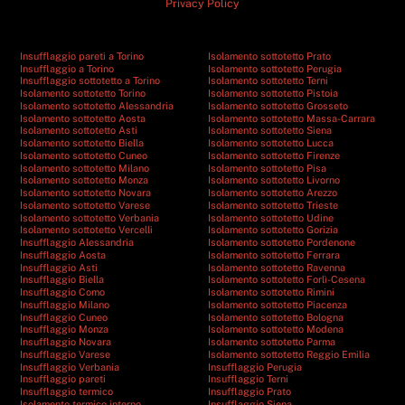
Privacy Policy
Insufflaggio pareti a Torino
Isolamento sottotetto Prato
Insufflaggio a Torino
Isolamento sottotetto Perugia
Insufflaggio sottotetto a Torino
Isolamento sottotetto Terni
Isolamento sottotetto Torino
Isolamento sottotetto Pistoia
Isolamento sottotetto Alessandria
Isolamento sottotetto Grosseto
Isolamento sottotetto Aosta
Isolamento sottotetto Massa-Carrara
Isolamento sottotetto Asti
Isolamento sottotetto Siena
Isolamento sottotetto Biella
Isolamento sottotetto Lucca
Isolamento sottotetto Cuneo
Isolamento sottotetto Firenze
Isolamento sottotetto Milano
Isolamento sottotetto Pisa
Isolamento sottotetto Monza
Isolamento sottotetto Livorno
Isolamento sottotetto Novara
Isolamento sottotetto Arezzo
Isolamento sottotetto Varese
Isolamento sottotetto Trieste
Isolamento sottotetto Verbania
Isolamento sottotetto Udine
Isolamento sottotetto Vercelli
Isolamento sottotetto Gorizia
Insufflaggio Alessandria
Isolamento sottotetto Pordenone
Insufflaggio Aosta
Isolamento sottotetto Ferrara
Insufflaggio Asti
Isolamento sottotetto Ravenna
Insufflaggio Biella
Isolamento sottotetto Forlì-Cesena
Insufflaggio Como
Isolamento sottotetto Rimini
Insufflaggio Milano
Isolamento sottotetto Piacenza
Insufflaggio Cuneo
Isolamento sottotetto Bologna
Insufflaggio Monza
Isolamento sottotetto Modena
Insufflaggio Novara
Isolamento sottotetto Parma
Insufflaggio Varese
Isolamento sottotetto Reggio Emilia
Insufflaggio Verbania
Insufflaggio Perugia
Insufflaggio pareti
Insufflaggio Terni
Insufflaggio termico
Insufflaggio Prato
Isolamento termico interno
Insufflaggio Siena