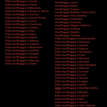
Ditta insufflaggio a Isernia
Insufflaggio Lecce
Ditta insufflaggio a Fermo
Insufflaggio Nuoro
Ditta insufflaggio a Macerata
Insufflaggio Foggia
Ditta insufflaggio a Pesaro e Urbino
Insufflaggio Barletta-Andria-Trani
Ditta insufflaggio a Ancona
Insufflaggio Vibo Valentia
Ditta insufflaggio a Ascoli Piceno
Insufflaggio Catanzaro
Ditta insufflaggio a Latina
Insufflaggio Cosenza
Ditta insufflaggio a Frosinone
Insufflaggio Reggio Calabria
Ditta insufflaggio a Viterbo
Insufflaggio Crotone
Ditta insufflaggio a Rieti
Insufflaggio Matera
Ditta insufflaggio a Roma
Insufflaggio Potenza
Ditta insufflaggio a Napoli
Ditta insufflaggio a Caltanissetta
Ditta insufflaggio a Salerno
Ditta insufflaggio a Siracusa
Ditta insufflaggio a Caserta
Ditta insufflaggio a Trapani
Ditta insufflaggio a Benevento
Ditta insufflaggio a Ragusa
Ditta insufflaggio a Avellino
Ditta insufflaggio a Agrigento
Ditta insufflaggio a L’Aquila
Ditta insufflaggio a Enna
Ditta insufflaggio a Teramo
Ditta insufflaggio a Messina
Ditta insufflaggio a Pescara
Ditta insufflaggio a Oristano
Ditta insufflaggio a Chieti
Ditta insufflaggio a Sud Sardegna
Ditta insufflaggio a Palermo
Ditta insufflaggio a Catania
Ditta insufflaggio a Lecce
Ditta insufflaggio a Sassari
Ditta insufflaggio a Foggia
Ditta insufflaggio a Nuoro
Ditta insufflaggio a Barletta-Andria-
Trani
Ditta insufflaggio a Brindisi
Ditta insufflaggio a Cagliari
Ditta insufflaggio a Bari
Ditta insufflaggio a Taranto
Ditta insufflaggio a Vibo Valentia