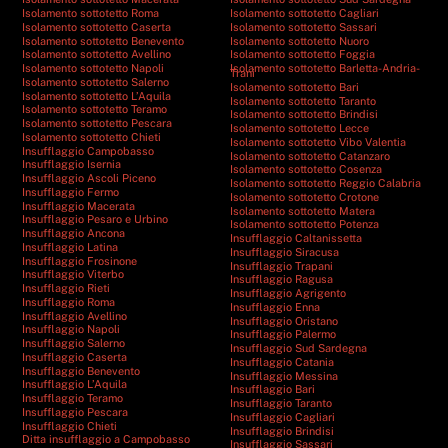
Isolamento sottotetto Roma
Isolamento sottotetto Cagliari
Isolamento sottotetto Caserta
Isolamento sottotetto Sassari
Isolamento sottotetto Benevento
Isolamento sottotetto Nuoro
Isolamento sottotetto Avellino
Isolamento sottotetto Foggia
Isolamento sottotetto Napoli
Isolamento sottotetto Barletta-Andria-
Trani
Isolamento sottotetto Salerno
Isolamento sottotetto Bari
Isolamento sottotetto L’Aquila
Isolamento sottotetto Taranto
Isolamento sottotetto Teramo
Isolamento sottotetto Brindisi
Isolamento sottotetto Pescara
Isolamento sottotetto Lecce
Isolamento sottotetto Chieti
Isolamento sottotetto Vibo Valentia
Insufflaggio Campobasso
Isolamento sottotetto Catanzaro
Insufflaggio Isernia
Isolamento sottotetto Cosenza
Insufflaggio Ascoli Piceno
Isolamento sottotetto Reggio Calabria
Insufflaggio Fermo
Isolamento sottotetto Crotone
Insufflaggio Macerata
Isolamento sottotetto Matera
Insufflaggio Pesaro e Urbino
Isolamento sottotetto Potenza
Insufflaggio Ancona
Insufflaggio Caltanissetta
Insufflaggio Latina
Insufflaggio Siracusa
Insufflaggio Frosinone
Insufflaggio Trapani
Insufflaggio Viterbo
Insufflaggio Ragusa
Insufflaggio Rieti
Insufflaggio Agrigento
Insufflaggio Roma
Insufflaggio Enna
Insufflaggio Avellino
Insufflaggio Oristano
Insufflaggio Napoli
Insufflaggio Palermo
Insufflaggio Salerno
Insufflaggio Sud Sardegna
Insufflaggio Caserta
Insufflaggio Catania
Insufflaggio Benevento
Insufflaggio Messina
Insufflaggio L’Aquila
Insufflaggio Bari
Insufflaggio Teramo
Insufflaggio Taranto
Insufflaggio Pescara
Insufflaggio Cagliari
Insufflaggio Chieti
Insufflaggio Brindisi
Ditta insufflaggio a Campobasso
Insufflaggio Sassari