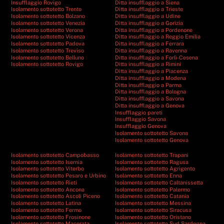
Insufflaggio Rovigo
Ditta insufflaggio a Siena
Isolamento sottotetto Trento
Ditta insufflaggio a Trieste
Isolamento sottotetto Bolzano
Ditta insufflaggio a Udine
Isolamento sottotetto Venezia
Ditta insufflaggio a Gorizia
Isolamento sottotetto Verona
Ditta insufflaggio a Pordenone
Isolamento sottotetto Vicenza
Ditta insufflaggio a Reggio Emilia
Isolamento sottotetto Padova
Ditta insufflaggio a Ferrara
Isolamento sottotetto Treviso
Ditta insufflaggio a Ravenna
Isolamento sottotetto Belluno
Ditta insufflaggio a Forlì-Cesena
Isolamento sottotetto Rovigo
Ditta insufflaggio a Rimini
Ditta insufflaggio a Piacenza
Ditta insufflaggio a Modena
Ditta insufflaggio a Parma
Ditta insufflaggio a Bologna
Ditta insufflaggio a Savona
Ditta insufflaggio a Genova
Insufflaggio pareti
Insufflaggio Savona
Insufflaggio Genova
Isolamento sottotetto Savona
Isolamento sottotetto Genova
Isolamento sottotetto Campobasso
Isolamento sottotetto Trapani
Isolamento sottotetto Isernia
Isolamento sottotetto Ragusa
Isolamento sottotetto Viterbo
Isolamento sottotetto Agrigento
Isolamento sottotetto Pesaro e Urbino
Isolamento sottotetto Enna
Isolamento sottotetto Rieti
Isolamento sottotetto Caltanissetta
Isolamento sottotetto Ancona
Isolamento sottotetto Palermo
Isolamento sottotetto Ascoli Piceno
Isolamento sottotetto Catania
Isolamento sottotetto Latina
Isolamento sottotetto Messina
Isolamento sottotetto Fermo
Isolamento sottotetto Siracusa
Isolamento sottotetto Frosinone
Isolamento sottotetto Oristano
Isolamento sottotetto Macerata
Isolamento sottotetto Sud Sardegna