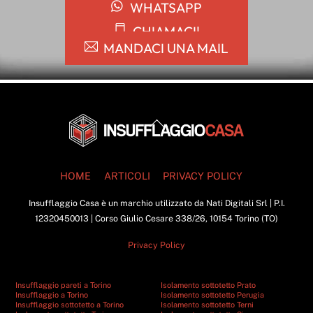
WHATSAPP
CHIAMACI!
MANDACI UNA MAIL
Back
To
Top
HOME
ARTICOLI
PRIVACY POLICY
Insufflaggio Casa è un marchio utilizzato da Nati Digitali Srl | P.I.
12320450013 | Corso Giulio Cesare 338/26, 10154 Torino (TO)
Privacy Policy
Insufflaggio pareti a Torino
Isolamento sottotetto Prato
Insufflaggio a Torino
Isolamento sottotetto Perugia
Insufflaggio sottotetto a Torino
Isolamento sottotetto Terni