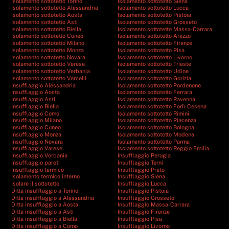
Isolamento sottotetto Torino
Isolamento sottotetto Siena
Isolamento sottotetto Alessandria
Isolamento sottotetto Lucca
Isolamento sottotetto Aosta
Isolamento sottotetto Pistoia
Isolamento sottotetto Asti
Isolamento sottotetto Grosseto
Isolamento sottotetto Biella
Isolamento sottotetto Massa-Carrara
Isolamento sottotetto Cuneo
Isolamento sottotetto Arezzo
Isolamento sottotetto Milano
Isolamento sottotetto Firenze
Isolamento sottotetto Monza
Isolamento sottotetto Pisa
Isolamento sottotetto Novara
Isolamento sottotetto Livorno
Isolamento sottotetto Varese
Isolamento sottotetto Trieste
Isolamento sottotetto Verbania
Isolamento sottotetto Udine
Isolamento sottotetto Vercelli
Isolamento sottotetto Gorizia
Insufflaggio Alessandria
Isolamento sottotetto Pordenone
Insufflaggio Aosta
Isolamento sottotetto Ferrara
Insufflaggio Asti
Isolamento sottotetto Ravenna
Insufflaggio Biella
Isolamento sottotetto Forlì-Cesena
Insufflaggio Como
Isolamento sottotetto Rimini
Insufflaggio Milano
Isolamento sottotetto Piacenza
Insufflaggio Cuneo
Isolamento sottotetto Bologna
Insufflaggio Monza
Isolamento sottotetto Modena
Insufflaggio Novara
Isolamento sottotetto Parma
Insufflaggio Varese
Isolamento sottotetto Reggio Emilia
Insufflaggio Verbania
Insufflaggio Perugia
Insufflaggio pareti
Insufflaggio Terni
Insufflaggio termico
Insufflaggio Prato
Isolamento termico interno
Insufflaggio Siena
Isolare il sottotetto
Insufflaggio Lucca
Ditta insufflaggio a Torino
Insufflaggio Pistoia
Ditta insufflaggio a Alessandria
Insufflaggio Grosseto
Ditta insufflaggio a Aosta
Insufflaggio Massa-Carrara
Ditta insufflaggio a Asti
Insufflaggio Firenze
Ditta insufflaggio a Biella
Insufflaggio Pisa
Ditta insufflaggio a Como
Insufflaggio Livorno