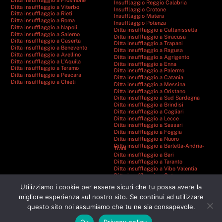
Insufflaggio Reggio Calabria
Ditta insufflaggio a Viterbo
Insufflaggio Crotone
Ditta insufflaggio a Rieti
Insufflaggio Matera
Ditta insufflaggio a Roma
Insufflaggio Potenza
Ditta insufflaggio a Napoli
Ditta insufflaggio a Caltanissetta
Ditta insufflaggio a Salerno
Ditta insufflaggio a Siracusa
Ditta insufflaggio a Caserta
Ditta insufflaggio a Trapani
Ditta insufflaggio a Benevento
Ditta insufflaggio a Ragusa
Ditta insufflaggio a Avellino
Ditta insufflaggio a Agrigento
Ditta insufflaggio a L’Aquila
Ditta insufflaggio a Enna
Ditta insufflaggio a Teramo
Ditta insufflaggio a Palermo
Ditta insufflaggio a Pescara
Ditta insufflaggio a Catania
Ditta insufflaggio a Chieti
Ditta insufflaggio a Messina
Ditta insufflaggio a Oristano
Ditta insufflaggio a Sud Sardegna
Ditta insufflaggio a Brindisi
Ditta insufflaggio a Cagliari
Ditta insufflaggio a Lecce
Ditta insufflaggio a Sassari
Ditta insufflaggio a Foggia
Ditta insufflaggio a Nuoro
Ditta insufflaggio a Barletta-Andria-
Trani
Ditta insufflaggio a Bari
Ditta insufflaggio a Taranto
Ditta insufflaggio a Vibo Valentia
Ditta insufflaggio a Catanzaro
Ditta insufflaggio a Cosenza
Utilizziamo i cookie per essere sicuri che tu possa avere la
Ditta insufflaggio a Reggio Calabria
Ditta insufflaggio a Crotone
migliore esperienza sul nostro sito. Se continui ad utilizzare
Ditta insufflaggio a Matera
questo sito noi assumiamo che tu ne sia consapevole.
Ditta insufflaggio a Potenza
Ok
Privacy policy