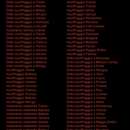
Ditta insufflaggio a Cuneo
Insufflaggio Arezzo
Ditta insufflaggio a Milano
Insufflaggio Trieste
Ditta insufflaggio a Monza
Insufflaggio Udine
Ditta insufflaggio a Novara
Insufflaggio Gorizia
Ditta insufflaggio a Varese
Insufflaggio Pordenone
Ditta insufflaggio a Verbania
Insufflaggio Ravenna
Ditta insufflaggio a Vercelli
Insufflaggio Forlì-Cesena
Isolamento termico interno
Insufflaggio Rimini
Ditta insufflaggio a Trento
Insufflaggio Piacenza
Ditta insufflaggio a Bolzano
Insufflaggio Bologna
Ditta insufflaggio a Padova
Insufflaggio Modena
Ditta insufflaggio a Treviso
Insufflaggio Parma
Ditta insufflaggio a Venezia
Insufflaggio Reggio Emilia
Ditta insufflaggio a Verona
Insufflaggio Ferrara
Ditta insufflaggio a Vicenza
Ditta insufflaggio a Grosseto
Ditta insufflaggio a Belluno
Ditta insufflaggio a Massa-Carrara
Ditta insufflaggio a Rovigo
Ditta insufflaggio a Prato
Insufflaggio Trento
Ditta insufflaggio a Perugia
Insufflaggio Bolzano
Ditta insufflaggio a Terni
Insufflaggio Venezia
Ditta insufflaggio a Lucca
Insufflaggio Verona
Ditta insufflaggio a Pistoia
Insufflaggio Vicenza
Ditta insufflaggio a Firenze
Insufflaggio Padova
Ditta insufflaggio a Pisa
Insufflaggio Treviso
Ditta insufflaggio a Livorno
Insufflaggio Belluno
Ditta insufflaggio a Arezzo
Insufflaggio Rovigo
Ditta insufflaggio a Siena
Isolamento sottotetto Trento
Ditta insufflaggio a Pordenone
Isolamento sottotetto Bolzano
Ditta insufflaggio a Trieste
Isolamento sottotetto Belluno
Ditta insufflaggio a Udine
Isolamento sottotetto Venezia
Ditta insufflaggio a Gorizia
Isolamento sottotetto Verona
Ditta insufflaggio a Reggio Emilia
Isolamento sottotetto Vicenza
Ditta insufflaggio a Ferrara
Isolamento sottotetto Padova
Ditta insufflaggio a Ravenna