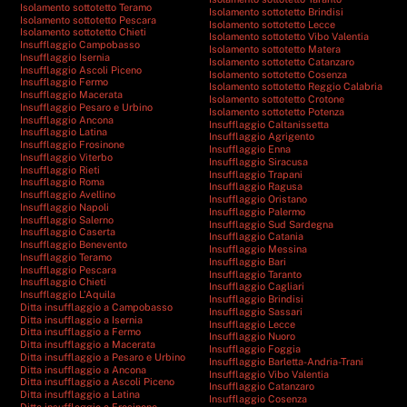
Isolamento sottotetto Teramo
Isolamento sottotetto Brindisi
Isolamento sottotetto Pescara
Isolamento sottotetto Lecce
Isolamento sottotetto Chieti
Isolamento sottotetto Vibo Valentia
Insufflaggio Campobasso
Isolamento sottotetto Matera
Insufflaggio Isernia
Isolamento sottotetto Catanzaro
Insufflaggio Ascoli Piceno
Isolamento sottotetto Cosenza
Insufflaggio Fermo
Isolamento sottotetto Reggio Calabria
Insufflaggio Macerata
Isolamento sottotetto Crotone
Insufflaggio Pesaro e Urbino
Isolamento sottotetto Potenza
Insufflaggio Ancona
Insufflaggio Caltanissetta
Insufflaggio Latina
Insufflaggio Agrigento
Insufflaggio Frosinone
Insufflaggio Enna
Insufflaggio Viterbo
Insufflaggio Siracusa
Insufflaggio Rieti
Insufflaggio Trapani
Insufflaggio Roma
Insufflaggio Ragusa
Insufflaggio Avellino
Insufflaggio Oristano
Insufflaggio Napoli
Insufflaggio Palermo
Insufflaggio Salerno
Insufflaggio Sud Sardegna
Insufflaggio Caserta
Insufflaggio Catania
Insufflaggio Benevento
Insufflaggio Messina
Insufflaggio Teramo
Insufflaggio Bari
Insufflaggio Pescara
Insufflaggio Taranto
Insufflaggio Chieti
Insufflaggio Cagliari
Insufflaggio L’Aquila
Insufflaggio Brindisi
Ditta insufflaggio a Campobasso
Insufflaggio Sassari
Ditta insufflaggio a Isernia
Insufflaggio Lecce
Ditta insufflaggio a Fermo
Insufflaggio Nuoro
Ditta insufflaggio a Macerata
Insufflaggio Foggia
Ditta insufflaggio a Pesaro e Urbino
Insufflaggio Barletta-Andria-Trani
Ditta insufflaggio a Ancona
Insufflaggio Vibo Valentia
Ditta insufflaggio a Ascoli Piceno
Insufflaggio Catanzaro
Ditta insufflaggio a Latina
Insufflaggio Cosenza
Ditta insufflaggio a Frosinone