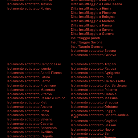
Isolamento sottotetto Treviso
Ditta insufflaggio a Forlì-Cesena
Isolamento sottotetto Rovigo
Ditta insufflaggio a Rimini
Ditta insufflaggio a Piacenza
Ditta insufflaggio a Bologna
Ditta insufflaggio a Modena
Ditta insufflaggio a Parma
Ditta insufflaggio a Savona
Ditta insufflaggio a Genova
Insufflaggio pareti
Insufflaggio Savona
Insufflaggio Genova
Isolamento sottotetto Savona
Isolamento sottotetto Genova
Isolamento sottotetto Campobasso
Isolamento sottotetto Trapani
Isolamento sottotetto Isernia
Isolamento sottotetto Ragusa
Isolamento sottotetto Ascoli Piceno
Isolamento sottotetto Agrigento
Isolamento sottotetto Latina
Isolamento sottotetto Enna
Isolamento sottotetto Fermo
Isolamento sottotetto Caltanissetta
Isolamento sottotetto Frosinone
Isolamento sottotetto Sud Sardegna
Isolamento sottotetto Macerata
Isolamento sottotetto Palermo
Isolamento sottotetto Viterbo
Isolamento sottotetto Catania
Isolamento sottotetto Pesaro e Urbino
Isolamento sottotetto Messina
Isolamento sottotetto Rieti
Isolamento sottotetto Siracusa
Isolamento sottotetto Ancona
Isolamento sottotetto Oristano
Isolamento sottotetto Roma
Isolamento sottotetto Foggia
Isolamento sottotetto Napoli
Isolamento sottotetto Barletta-Andria-
Trani
Isolamento sottotetto Salerno
Isolamento sottotetto Cagliari
Isolamento sottotetto Caserta
Isolamento sottotetto Sassari
Isolamento sottotetto Benevento
Isolamento sottotetto Nuoro
Isolamento sottotetto Avellino
Isolamento sottotetto Bari
Isolamento sottotetto L’Aquila
Isolamento sottotetto Taranto