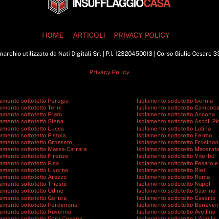
To
Top
HOME
ARTICOLI
PRIVACY POLICY
archio utilizzato da Nati Digitali Srl | P.I. 12320450013 | Corso Giulio Cesare 
Privacy Policy
lamento sottotetto Perugia
Isolamento sottotetto Isernia
lamento sottotetto Terni
Isolamento sottotetto Campob
lamento sottotetto Prato
Isolamento sottotetto Ancona
lamento sottotetto Siena
Isolamento sottotetto Ascoli P
lamento sottotetto Lucca
Isolamento sottotetto Latina
lamento sottotetto Pistoia
Isolamento sottotetto Fermo
lamento sottotetto Grosseto
Isolamento sottotetto Frosino
lamento sottotetto Massa-Carrara
Isolamento sottotetto Macerata
lamento sottotetto Firenze
Isolamento sottotetto Viterbo
lamento sottotetto Pisa
Isolamento sottotetto Pesaro e
lamento sottotetto Livorno
Isolamento sottotetto Rieti
lamento sottotetto Arezzo
Isolamento sottotetto Roma
lamento sottotetto Trieste
Isolamento sottotetto Napoli
lamento sottotetto Udine
Isolamento sottotetto Salerno
lamento sottotetto Gorizia
Isolamento sottotetto Caserta
lamento sottotetto Pordenone
Isolamento sottotetto Beneven
lamento sottotetto Ravenna
Isolamento sottotetto Avellino
lamento sottotetto Forlì-Cesena
Isolamento sottotetto L’Aquila