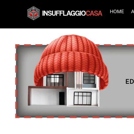
Skip
to
HOME
A
content
ED