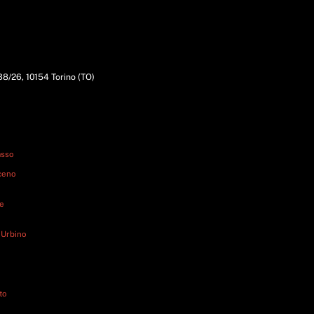
338/26, 10154 Torino (TO)
asso
iceno
ne
 Urbino
to