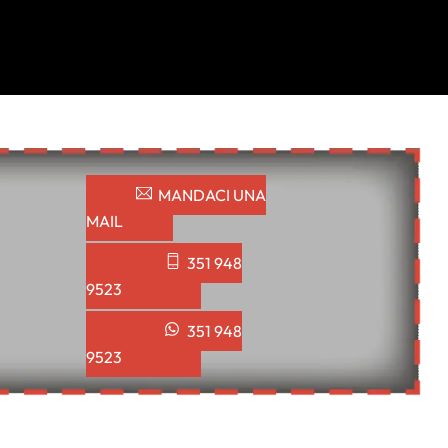
MANDACI UNA
MAIL
351 948
9523
351 948
9523