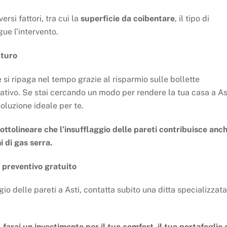
ersi fattori, tra cui la
superficie da coibentare
, il tipo di
gue l’intervento.
uturo
si ripaga nel tempo grazie al risparmio sulle bollette
ativo. Se stai cercando un modo per rendere la tua casa a As
soluzione ideale per te.
ottolineare che l’insufflaggio delle pareti contribuisce anc
i di gas serra.
 preventivo gratuito
gio delle pareti a Asti, contatta subito una ditta specializzata
 farai un investimento per il tuo comfort, il tuo portafoglio e