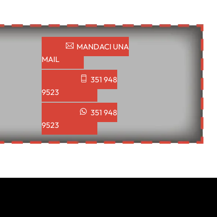
MANDACI UNA
MAIL
351 948
9523
351 948
9523