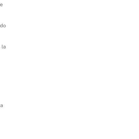
le
ndo
 la
ta