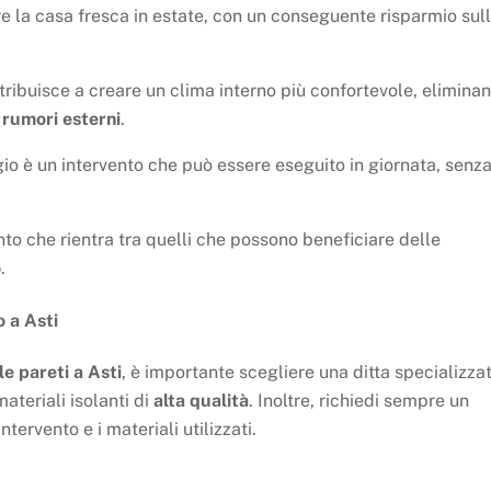
re la casa fresca in estate, con un conseguente risparmio sul
ntribuisce a creare un clima interno più confortevole, elimina
i
rumori esterni
.
ggio è un intervento che può essere eseguito in giornata, senza
ento che rientra tra quelli che possono beneficiare delle
o
.
o a Asti
le pareti a Asti
, è importante scegliere una ditta specializza
materiali isolanti di
alta qualità
. Inoltre, richiedi sempre un
ntervento e i materiali utilizzati.