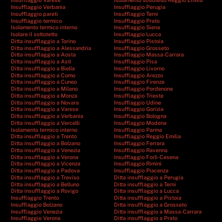
Insufflaggio Varese
Isolamento sottotetto Reggio Emilia
Insufflaggio Verbania
Insufflaggio Perugia
Insufflaggio pareti
Insufflaggio Terni
Insufflaggio termico
Insufflaggio Prato
Isolamento termico interno
Insufflaggio Siena
Isolare il sottotetto
Insufflaggio Lucca
Ditta insufflaggio a Torino
Insufflaggio Pistoia
Ditta insufflaggio a Alessandria
Insufflaggio Grosseto
Ditta insufflaggio a Aosta
Insufflaggio Massa-Carrara
Ditta insufflaggio a Asti
Insufflaggio Pisa
Ditta insufflaggio a Biella
Insufflaggio Livorno
Ditta insufflaggio a Como
Insufflaggio Arezzo
Ditta insufflaggio a Cuneo
Insufflaggio Firenze
Ditta insufflaggio a Milano
Insufflaggio Pordenone
Ditta insufflaggio a Monza
Insufflaggio Trieste
Ditta insufflaggio a Novara
Insufflaggio Udine
Ditta insufflaggio a Varese
Insufflaggio Gorizia
Ditta insufflaggio a Verbania
Insufflaggio Bologna
Ditta insufflaggio a Vercelli
Insufflaggio Modena
Isolamento termico interno
Insufflaggio Parma
Ditta insufflaggio a Trento
Insufflaggio Reggio Emilia
Ditta insufflaggio a Bolzano
Insufflaggio Ferrara
Ditta insufflaggio a Venezia
Insufflaggio Ravenna
Ditta insufflaggio a Verona
Insufflaggio Forlì-Cesena
Ditta insufflaggio a Vicenza
Insufflaggio Rimini
Ditta insufflaggio a Padova
Insufflaggio Piacenza
Ditta insufflaggio a Treviso
Ditta insufflaggio a Perugia
Ditta insufflaggio a Belluno
Ditta insufflaggio a Terni
Ditta insufflaggio a Rovigo
Ditta insufflaggio a Lucca
Insufflaggio Trento
Ditta insufflaggio a Pistoia
Insufflaggio Bolzano
Ditta insufflaggio a Grosseto
Insufflaggio Venezia
Ditta insufflaggio a Massa-Carrara
Insufflaggio Verona
Ditta insufflaggio a Prato