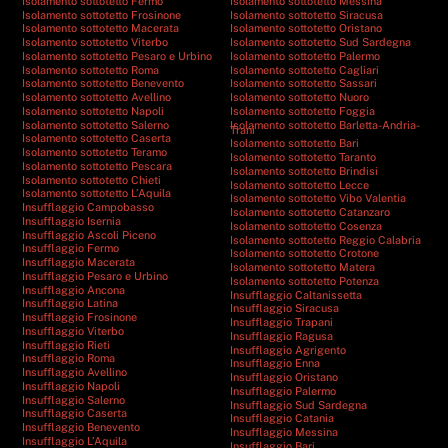
Isolamento sottotetto Fermo
Isolamento sottotetto Messina
Isolamento sottotetto Frosinone
Isolamento sottotetto Siracusa
Isolamento sottotetto Macerata
Isolamento sottotetto Oristano
Isolamento sottotetto Viterbo
Isolamento sottotetto Sud Sardegna
Isolamento sottotetto Pesaro e Urbino
Isolamento sottotetto Palermo
Isolamento sottotetto Roma
Isolamento sottotetto Cagliari
Isolamento sottotetto Benevento
Isolamento sottotetto Sassari
Isolamento sottotetto Avellino
Isolamento sottotetto Nuoro
Isolamento sottotetto Napoli
Isolamento sottotetto Foggia
Isolamento sottotetto Salerno
Isolamento sottotetto Barletta-Andria-
Trani
Isolamento sottotetto Caserta
Isolamento sottotetto Bari
Isolamento sottotetto Teramo
Isolamento sottotetto Taranto
Isolamento sottotetto Pescara
Isolamento sottotetto Brindisi
Isolamento sottotetto Chieti
Isolamento sottotetto Lecce
Isolamento sottotetto L’Aquila
Isolamento sottotetto Vibo Valentia
Insufflaggio Campobasso
Isolamento sottotetto Catanzaro
Insufflaggio Isernia
Isolamento sottotetto Cosenza
Insufflaggio Ascoli Piceno
Isolamento sottotetto Reggio Calabria
Insufflaggio Fermo
Isolamento sottotetto Crotone
Insufflaggio Macerata
Isolamento sottotetto Matera
Insufflaggio Pesaro e Urbino
Isolamento sottotetto Potenza
Insufflaggio Ancona
Insufflaggio Caltanissetta
Insufflaggio Latina
Insufflaggio Siracusa
Insufflaggio Frosinone
Insufflaggio Trapani
Insufflaggio Viterbo
Insufflaggio Ragusa
Insufflaggio Rieti
Insufflaggio Agrigento
Insufflaggio Roma
Insufflaggio Enna
Insufflaggio Avellino
Insufflaggio Oristano
Insufflaggio Napoli
Insufflaggio Palermo
Insufflaggio Salerno
Insufflaggio Sud Sardegna
Insufflaggio Caserta
Insufflaggio Catania
Insufflaggio Benevento
Insufflaggio Messina
Insufflaggio L’Aquila
Insufflaggio Bari