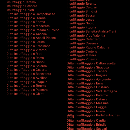
Insufflaggio Teramo
Insufflaggio Taranto
Insufflaggio Pescara
Insufflaggio Cagliari
Insufflaggio Chieti
Insufflaggio Brindisi
Ditta insufflaggio a Campobasso
Insufflaggio Sassari
Ditta insufflaggio a Isernia
Insufflaggio Lecce
Ditta insufflaggio a Fermo
Insufflaggio Nuoro
Ditta insufflaggio a Macerata
Insufflaggio Foggia
Ditta insufflaggio a Pesaro e Urbino
Insufflaggio Barletta-Andria-Trani
Ditta insufflaggio a Ancona
Insufflaggio Vibo Valentia
Ditta insufflaggio a Ascoli Piceno
Insufflaggio Catanzaro
Ditta insufflaggio a Latina
Insufflaggio Cosenza
Ditta insufflaggio a Frosinone
Insufflaggio Reggio Calabria
Ditta insufflaggio a Viterbo
Insufflaggio Crotone
Ditta insufflaggio a Rieti
Insufflaggio Matera
Ditta insufflaggio a Roma
Insufflaggio Potenza
Ditta insufflaggio a Napoli
Ditta insufflaggio a Caltanissetta
Ditta insufflaggio a Salerno
Ditta insufflaggio a Siracusa
Ditta insufflaggio a Caserta
Ditta insufflaggio a Trapani
Ditta insufflaggio a Benevento
Ditta insufflaggio a Ragusa
Ditta insufflaggio a Avellino
Ditta insufflaggio a Agrigento
Ditta insufflaggio a L’Aquila
Ditta insufflaggio a Enna
Ditta insufflaggio a Teramo
Ditta insufflaggio a Oristano
Ditta insufflaggio a Pescara
Ditta insufflaggio a Sud Sardegna
Ditta insufflaggio a Chieti
Ditta insufflaggio a Palermo
Ditta insufflaggio a Catania
Ditta insufflaggio a Messina
Ditta insufflaggio a Foggia
Ditta insufflaggio a Nuoro
Ditta insufflaggio a Barletta-Andria-
Trani
Ditta insufflaggio a Cagliari
Ditta insufflaggio a Brindisi
Ditta insufflaggio a Sassari