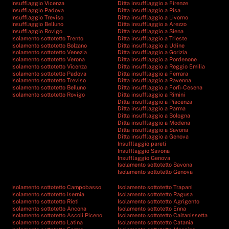
Insufflaggio Vicenza
Ditta insufflaggio a Firenze
Insufflaggio Padova
Ditta insufflaggio a Pisa
Insufflaggio Treviso
Ditta insufflaggio a Livorno
Insufflaggio Belluno
Ditta insufflaggio a Arezzo
Insufflaggio Rovigo
Ditta insufflaggio a Siena
Isolamento sottotetto Trento
Ditta insufflaggio a Trieste
Isolamento sottotetto Bolzano
Ditta insufflaggio a Udine
Isolamento sottotetto Venezia
Ditta insufflaggio a Gorizia
Isolamento sottotetto Verona
Ditta insufflaggio a Pordenone
Isolamento sottotetto Vicenza
Ditta insufflaggio a Reggio Emilia
Isolamento sottotetto Padova
Ditta insufflaggio a Ferrara
Isolamento sottotetto Treviso
Ditta insufflaggio a Ravenna
Isolamento sottotetto Belluno
Ditta insufflaggio a Forlì-Cesena
Isolamento sottotetto Rovigo
Ditta insufflaggio a Rimini
Ditta insufflaggio a Piacenza
Ditta insufflaggio a Parma
Ditta insufflaggio a Bologna
Ditta insufflaggio a Modena
Ditta insufflaggio a Savona
Ditta insufflaggio a Genova
Insufflaggio pareti
Insufflaggio Savona
Insufflaggio Genova
Isolamento sottotetto Savona
Isolamento sottotetto Genova
Isolamento sottotetto Campobasso
Isolamento sottotetto Trapani
Isolamento sottotetto Isernia
Isolamento sottotetto Ragusa
Isolamento sottotetto Rieti
Isolamento sottotetto Agrigento
Isolamento sottotetto Ancona
Isolamento sottotetto Enna
Isolamento sottotetto Ascoli Piceno
Isolamento sottotetto Caltanissetta
Isolamento sottotetto Latina
Isolamento sottotetto Catania