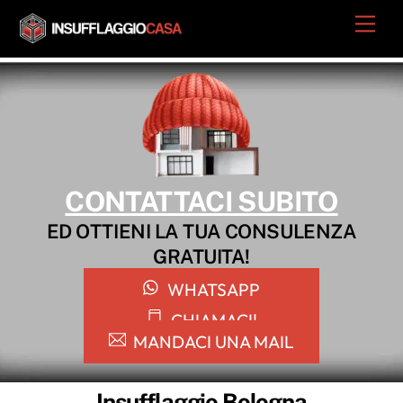
Skip
Men
to
content
CONTATTACI SUBITO
ED OTTIENI LA TUA CONSULENZA
GRATUITA!
WHATSAPP
CHIAMACI!
MANDACI UNA MAIL
Insufflaggio Bologna