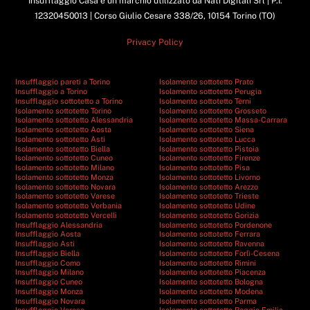
Insufflaggio Casa è un marchio utilizzato da Nati Digitali Srl | P.I.
12320450013 | Corso Giulio Cesare 338/26, 10154 Torino (TO)
Privacy Policy
Insufflaggio pareti a Torino
Isolamento sottotetto Prato
Insufflaggio a Torino
Isolamento sottotetto Perugia
Insufflaggio sottotetto a Torino
Isolamento sottotetto Terni
Isolamento sottotetto Torino
Isolamento sottotetto Grosseto
Isolamento sottotetto Alessandria
Isolamento sottotetto Massa-Carrara
Isolamento sottotetto Aosta
Isolamento sottotetto Siena
Isolamento sottotetto Asti
Isolamento sottotetto Lucca
Isolamento sottotetto Biella
Isolamento sottotetto Pistoia
Isolamento sottotetto Cuneo
Isolamento sottotetto Firenze
Isolamento sottotetto Milano
Isolamento sottotetto Pisa
Isolamento sottotetto Monza
Isolamento sottotetto Livorno
Isolamento sottotetto Novara
Isolamento sottotetto Arezzo
Isolamento sottotetto Varese
Isolamento sottotetto Trieste
Isolamento sottotetto Verbania
Isolamento sottotetto Udine
Isolamento sottotetto Vercelli
Isolamento sottotetto Gorizia
Insufflaggio Alessandria
Isolamento sottotetto Pordenone
Insufflaggio Aosta
Isolamento sottotetto Ferrara
Insufflaggio Asti
Isolamento sottotetto Ravenna
Insufflaggio Biella
Isolamento sottotetto Forlì-Cesena
Insufflaggio Como
Isolamento sottotetto Rimini
Insufflaggio Milano
Isolamento sottotetto Piacenza
Insufflaggio Cuneo
Isolamento sottotetto Bologna
Insufflaggio Monza
Isolamento sottotetto Modena
Insufflaggio Novara
Isolamento sottotetto Parma