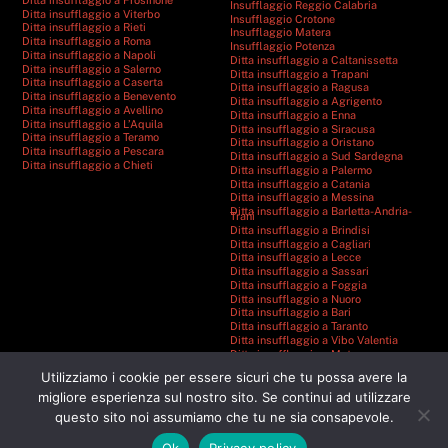
Insufflaggio Reggio Calabria
Ditta insufflaggio a Viterbo
Insufflaggio Crotone
Ditta insufflaggio a Rieti
Insufflaggio Matera
Ditta insufflaggio a Roma
Insufflaggio Potenza
Ditta insufflaggio a Napoli
Ditta insufflaggio a Caltanissetta
Ditta insufflaggio a Salerno
Ditta insufflaggio a Trapani
Ditta insufflaggio a Caserta
Ditta insufflaggio a Ragusa
Ditta insufflaggio a Benevento
Ditta insufflaggio a Agrigento
Ditta insufflaggio a Avellino
Ditta insufflaggio a Enna
Ditta insufflaggio a L’Aquila
Ditta insufflaggio a Siracusa
Ditta insufflaggio a Teramo
Ditta insufflaggio a Oristano
Ditta insufflaggio a Pescara
Ditta insufflaggio a Sud Sardegna
Ditta insufflaggio a Chieti
Ditta insufflaggio a Palermo
Ditta insufflaggio a Catania
Ditta insufflaggio a Messina
Ditta insufflaggio a Barletta-Andria-
Trani
Ditta insufflaggio a Brindisi
Ditta insufflaggio a Cagliari
Ditta insufflaggio a Lecce
Ditta insufflaggio a Sassari
Ditta insufflaggio a Foggia
Ditta insufflaggio a Nuoro
Ditta insufflaggio a Bari
Ditta insufflaggio a Taranto
Ditta insufflaggio a Vibo Valentia
Ditta insufflaggio a Matera
Ditta insufflaggio a Catanzaro
Utilizziamo i cookie per essere sicuri che tu possa avere la
Ditta insufflaggio a Cosenza
Ditta insufflaggio a Reggio Calabria
migliore esperienza sul nostro sito. Se continui ad utilizzare
Ditta insufflaggio a Crotone
questo sito noi assumiamo che tu ne sia consapevole.
Ditta insufflaggio a Potenza
Ok
Privacy policy