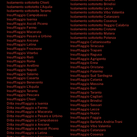
Isolamento sottotetto Chieti
Isolamento sottotetto Brindisi
Isolamento sottotetto L’Aquila
Isolamento sottotetto Lecce
Isolamento sottotetto Teramo
Isolamento sottotetto Vibo Valentia
Insufflaggio Campobasso
Isolamento sottotetto Catanzaro
Insufflaggio Isernia
Isolamento sottotetto Cosenza
Insufflaggio Ascoli Piceno
Isolamento sottotetto Reggio Calabria
Insufflaggio Fermo
Isolamento sottotetto Crotone
Insufflaggio Macerata
Isolamento sottotetto Matera
Insufflaggio Pesaro e Urbino
Isolamento sottotetto Potenza
Insufflaggio Ancona
Insufflaggio Caltanissetta
Insufflaggio Latina
Insufflaggio Siracusa
Insufflaggio Frosinone
Insufflaggio Trapani
Insufflaggio Viterbo
Insufflaggio Ragusa
Insufflaggio Rieti
Insufflaggio Agrigento
Insufflaggio Roma
Insufflaggio Enna
Insufflaggio Avellino
Insufflaggio Oristano
Insufflaggio Napoli
Insufflaggio Palermo
Insufflaggio Salerno
Insufflaggio Sud Sardegna
Insufflaggio Caserta
Insufflaggio Catania
Insufflaggio Benevento
Insufflaggio Messina
Insufflaggio L’Aquila
Insufflaggio Bari
Insufflaggio Teramo
Insufflaggio Taranto
Insufflaggio Pescara
Insufflaggio Cagliari
Insufflaggio Chieti
Insufflaggio Brindisi
Ditta insufflaggio a Isernia
Insufflaggio Sassari
Ditta insufflaggio a Fermo
Insufflaggio Lecce
Ditta insufflaggio a Macerata
Insufflaggio Nuoro
Ditta insufflaggio a Pesaro e Urbino
Insufflaggio Foggia
Ditta insufflaggio a Campobasso
Insufflaggio Barletta-Andria-Trani
Ditta insufflaggio a Ancona
Insufflaggio Vibo Valentia
Ditta insufflaggio a Ascoli Piceno
Insufflaggio Catanzaro
Ditta insufflaggio a Latina
Insufflaggio Cosenza
Ditta insufflaggio a Frosinone