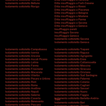
Isolamento sottotetto Belluno
Ditta insufflaggio a Forlì-Cesena
Isolamento sottotetto Rovigo
Ditta insufflaggio a Rimini
Ditta insufflaggio a Piacenza
Ditta insufflaggio a Bologna
Ditta insufflaggio a Modena
Ditta insufflaggio a Parma
Ditta insufflaggio a Savona
Ditta insufflaggio a Genova
Insufflaggio pareti
Insufflaggio Savona
Insufflaggio Genova
Isolamento sottotetto Savona
Isolamento sottotetto Genova
Isolamento sottotetto Campobasso
Isolamento sottotetto Trapani
Isolamento sottotetto Isernia
Isolamento sottotetto Ragusa
Isolamento sottotetto Ancona
Isolamento sottotetto Agrigento
Isolamento sottotetto Ascoli Piceno
Isolamento sottotetto Enna
Isolamento sottotetto Latina
Isolamento sottotetto Caltanissetta
Isolamento sottotetto Fermo
Isolamento sottotetto Messina
Isolamento sottotetto Frosinone
Isolamento sottotetto Siracusa
Isolamento sottotetto Macerata
Isolamento sottotetto Oristano
Isolamento sottotetto Viterbo
Isolamento sottotetto Sud Sardegna
Isolamento sottotetto Pesaro e Urbino
Isolamento sottotetto Palermo
Isolamento sottotetto Rieti
Isolamento sottotetto Catania
Isolamento sottotetto Roma
Isolamento sottotetto Cagliari
Isolamento sottotetto Avellino
Isolamento sottotetto Sassari
Isolamento sottotetto Napoli
Isolamento sottotetto Nuoro
Isolamento sottotetto Salerno
Isolamento sottotetto Foggia
Isolamento sottotetto Caserta
Isolamento sottotetto Barletta-Andria-
Trani
Isolamento sottotetto Benevento
Isolamento sottotetto Bari
Isolamento sottotetto Pescara
Isolamento sottotetto Taranto