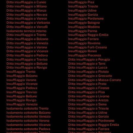
Ditta insufflaggio a Cuneo
Insufflaggio Pisa
Ditta insufflaggio a Milano
Insufflaggio Trieste
Ditta insufflaggio a Monza
Insufflaggio Udine
Ditta insufflaggio a Novara
Insufflaggio Gorizia
Ditta insufflaggio a Varese
Insufflaggio Pordenone
Ditta insufflaggio a Verbania
Insufflaggio Bologna
Ditta insufflaggio a Vercelli
Insufflaggio Modena
Isolamento termico interno
Insufflaggio Parma
Ditta insufflaggio a Trento
Insufflaggio Reggio Emilia
Ditta insufflaggio a Bolzano
Insufflaggio Ferrara
Ditta insufflaggio a Venezia
Insufflaggio Ravenna
Ditta insufflaggio a Verona
Insufflaggio Forlì-Cesena
Ditta insufflaggio a Vicenza
Insufflaggio Rimini
Ditta insufflaggio a Padova
Insufflaggio Piacenza
Ditta insufflaggio a Treviso
Ditta insufflaggio a Perugia
Ditta insufflaggio a Belluno
Ditta insufflaggio a Terni
Ditta insufflaggio a Rovigo
Ditta insufflaggio a Lucca
Insufflaggio Trento
Ditta insufflaggio a Pistoia
Insufflaggio Bolzano
Ditta insufflaggio a Grosseto
Insufflaggio Verona
Ditta insufflaggio a Massa-Carrara
Insufflaggio Vicenza
Ditta insufflaggio a Prato
Insufflaggio Padova
Ditta insufflaggio a Firenze
Insufflaggio Treviso
Ditta insufflaggio a Pisa
Insufflaggio Belluno
Ditta insufflaggio a Livorno
Insufflaggio Rovigo
Ditta insufflaggio a Arezzo
Insufflaggio Venezia
Ditta insufflaggio a Siena
Isolamento sottotetto Trento
Ditta insufflaggio a Trieste
Isolamento sottotetto Bolzano
Ditta insufflaggio a Udine
Isolamento sottotetto Venezia
Ditta insufflaggio a Gorizia
Isolamento sottotetto Verona
Ditta insufflaggio a Pordenone
Isolamento sottotetto Vicenza
Ditta insufflaggio a Reggio Emilia
Isolamento sottotetto Padova
Ditta insufflaggio a Ferrara
Isolamento sottotetto Treviso
Ditta insufflaggio a Ravenna