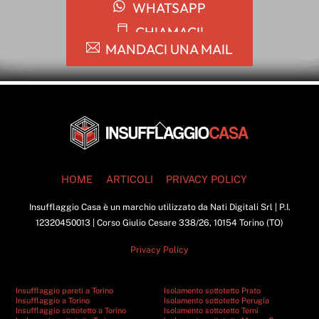
WHATSAPP
CHIAMACI!
MANDACI UNA MAIL
Back
To
Top
HOME
ARTICOLI
PRIVACY POLICY
Insufflaggio Casa è un marchio utilizzato da Nati Digitali Srl | P.I.
12320450013 | Corso Giulio Cesare 338/26, 10154 Torino (TO)
Privacy Policy
Insufflaggio pareti a Torino
Isolamento sottotetto Prato
Insufflaggio a Torino
Isolamento sottotetto Perugia
Insufflaggio sottotetto a Torino
Isolamento sottotetto Terni