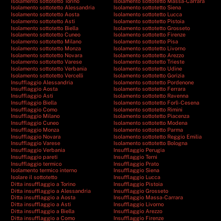
Isolamento sottotetto Torino
Isolamento sottotetto Massa-Carrara
Isolamento sottotetto Alessandria
Isolamento sottotetto Siena
Isolamento sottotetto Aosta
Isolamento sottotetto Lucca
Isolamento sottotetto Asti
Isolamento sottotetto Pistoia
Isolamento sottotetto Biella
Isolamento sottotetto Grosseto
Isolamento sottotetto Cuneo
Isolamento sottotetto Firenze
Isolamento sottotetto Milano
Isolamento sottotetto Pisa
Isolamento sottotetto Monza
Isolamento sottotetto Livorno
Isolamento sottotetto Novara
Isolamento sottotetto Arezzo
Isolamento sottotetto Varese
Isolamento sottotetto Trieste
Isolamento sottotetto Verbania
Isolamento sottotetto Udine
Isolamento sottotetto Vercelli
Isolamento sottotetto Gorizia
Insufflaggio Alessandria
Isolamento sottotetto Pordenone
Insufflaggio Aosta
Isolamento sottotetto Ferrara
Insufflaggio Asti
Isolamento sottotetto Ravenna
Insufflaggio Biella
Isolamento sottotetto Forlì-Cesena
Insufflaggio Como
Isolamento sottotetto Rimini
Insufflaggio Milano
Isolamento sottotetto Piacenza
Insufflaggio Cuneo
Isolamento sottotetto Modena
Insufflaggio Monza
Isolamento sottotetto Parma
Insufflaggio Novara
Isolamento sottotetto Reggio Emilia
Insufflaggio Varese
Isolamento sottotetto Bologna
Insufflaggio Verbania
Insufflaggio Perugia
Insufflaggio pareti
Insufflaggio Terni
Insufflaggio termico
Insufflaggio Prato
Isolamento termico interno
Insufflaggio Siena
Isolare il sottotetto
Insufflaggio Lucca
Ditta insufflaggio a Torino
Insufflaggio Pistoia
Ditta insufflaggio a Alessandria
Insufflaggio Grosseto
Ditta insufflaggio a Aosta
Insufflaggio Massa-Carrara
Ditta insufflaggio a Asti
Insufflaggio Livorno
Ditta insufflaggio a Biella
Insufflaggio Arezzo
Ditta insufflaggio a Como
Insufflaggio Firenze