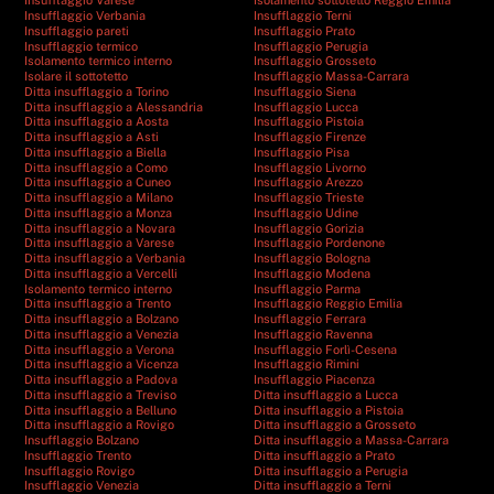
Insufflaggio Varese
Isolamento sottotetto Reggio Emilia
Insufflaggio Verbania
Insufflaggio Terni
Insufflaggio pareti
Insufflaggio Prato
Insufflaggio termico
Insufflaggio Perugia
Isolamento termico interno
Insufflaggio Grosseto
Isolare il sottotetto
Insufflaggio Massa-Carrara
Ditta insufflaggio a Torino
Insufflaggio Siena
Ditta insufflaggio a Alessandria
Insufflaggio Lucca
Ditta insufflaggio a Aosta
Insufflaggio Pistoia
Ditta insufflaggio a Asti
Insufflaggio Firenze
Ditta insufflaggio a Biella
Insufflaggio Pisa
Ditta insufflaggio a Como
Insufflaggio Livorno
Ditta insufflaggio a Cuneo
Insufflaggio Arezzo
Ditta insufflaggio a Milano
Insufflaggio Trieste
Ditta insufflaggio a Monza
Insufflaggio Udine
Ditta insufflaggio a Novara
Insufflaggio Gorizia
Ditta insufflaggio a Varese
Insufflaggio Pordenone
Ditta insufflaggio a Verbania
Insufflaggio Bologna
Ditta insufflaggio a Vercelli
Insufflaggio Modena
Isolamento termico interno
Insufflaggio Parma
Ditta insufflaggio a Trento
Insufflaggio Reggio Emilia
Ditta insufflaggio a Bolzano
Insufflaggio Ferrara
Ditta insufflaggio a Venezia
Insufflaggio Ravenna
Ditta insufflaggio a Verona
Insufflaggio Forlì-Cesena
Ditta insufflaggio a Vicenza
Insufflaggio Rimini
Ditta insufflaggio a Padova
Insufflaggio Piacenza
Ditta insufflaggio a Treviso
Ditta insufflaggio a Lucca
Ditta insufflaggio a Belluno
Ditta insufflaggio a Pistoia
Ditta insufflaggio a Rovigo
Ditta insufflaggio a Grosseto
Insufflaggio Bolzano
Ditta insufflaggio a Massa-Carrara
Insufflaggio Trento
Ditta insufflaggio a Prato
Insufflaggio Rovigo
Ditta insufflaggio a Perugia
Insufflaggio Venezia
Ditta insufflaggio a Terni