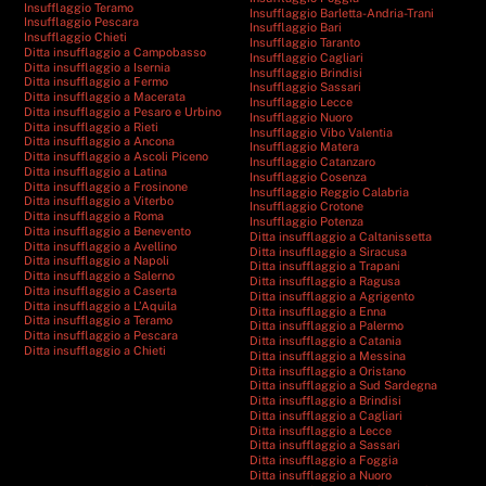
Insufflaggio Teramo
Insufflaggio Barletta-Andria-Trani
Insufflaggio Pescara
Insufflaggio Bari
Insufflaggio Chieti
Insufflaggio Taranto
Ditta insufflaggio a Campobasso
Insufflaggio Cagliari
Ditta insufflaggio a Isernia
Insufflaggio Brindisi
Ditta insufflaggio a Fermo
Insufflaggio Sassari
Ditta insufflaggio a Macerata
Insufflaggio Lecce
Ditta insufflaggio a Pesaro e Urbino
Insufflaggio Nuoro
Ditta insufflaggio a Rieti
Insufflaggio Vibo Valentia
Ditta insufflaggio a Ancona
Insufflaggio Matera
Ditta insufflaggio a Ascoli Piceno
Insufflaggio Catanzaro
Ditta insufflaggio a Latina
Insufflaggio Cosenza
Ditta insufflaggio a Frosinone
Insufflaggio Reggio Calabria
Ditta insufflaggio a Viterbo
Insufflaggio Crotone
Ditta insufflaggio a Roma
Insufflaggio Potenza
Ditta insufflaggio a Benevento
Ditta insufflaggio a Caltanissetta
Ditta insufflaggio a Avellino
Ditta insufflaggio a Siracusa
Ditta insufflaggio a Napoli
Ditta insufflaggio a Trapani
Ditta insufflaggio a Salerno
Ditta insufflaggio a Ragusa
Ditta insufflaggio a Caserta
Ditta insufflaggio a Agrigento
Ditta insufflaggio a L’Aquila
Ditta insufflaggio a Enna
Ditta insufflaggio a Teramo
Ditta insufflaggio a Palermo
Ditta insufflaggio a Pescara
Ditta insufflaggio a Catania
Ditta insufflaggio a Chieti
Ditta insufflaggio a Messina
Ditta insufflaggio a Oristano
Ditta insufflaggio a Sud Sardegna
Ditta insufflaggio a Brindisi
Ditta insufflaggio a Cagliari
Ditta insufflaggio a Lecce
Ditta insufflaggio a Sassari
Ditta insufflaggio a Foggia
Ditta insufflaggio a Nuoro