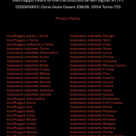
Insufflaggio Casa è un marchio utilizzato da Nati Digitali Srl | P.I.
12320450013 | Corso Giulio Cesare 338/26, 10154 Torino (TO)
Privacy Policy
Insufflaggio pareti a Torino
Isolamento sottotetto Perugia
Insufflaggio a Torino
Isolamento sottotetto Terni
Insufflaggio sottotetto a Torino
Isolamento sottotetto Prato
Isolamento sottotetto Torino
Isolamento sottotetto Siena
Isolamento sottotetto Alessandria
Isolamento sottotetto Lucca
Isolamento sottotetto Aosta
Isolamento sottotetto Pistoia
Isolamento sottotetto Asti
Isolamento sottotetto Grosseto
Isolamento sottotetto Biella
Isolamento sottotetto Massa-Carrara
Isolamento sottotetto Cuneo
Isolamento sottotetto Firenze
Isolamento sottotetto Milano
Isolamento sottotetto Pisa
Isolamento sottotetto Monza
Isolamento sottotetto Livorno
Isolamento sottotetto Novara
Isolamento sottotetto Arezzo
Isolamento sottotetto Varese
Isolamento sottotetto Trieste
Isolamento sottotetto Verbania
Isolamento sottotetto Udine
Isolamento sottotetto Vercelli
Isolamento sottotetto Gorizia
Insufflaggio Alessandria
Isolamento sottotetto Pordenone
Insufflaggio Aosta
Isolamento sottotetto Forlì-Cesena
Insufflaggio Asti
Isolamento sottotetto Rimini
Insufflaggio Biella
Isolamento sottotetto Piacenza
Insufflaggio Como
Isolamento sottotetto Ferrara
Insufflaggio Milano
Isolamento sottotetto Ravenna
Insufflaggio Cuneo
Isolamento sottotetto Bologna
Insufflaggio Monza
Isolamento sottotetto Modena
Insufflaggio Novara
Isolamento sottotetto Parma