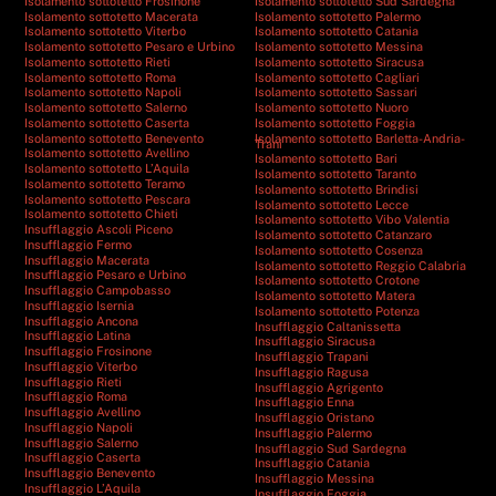
Isolamento sottotetto Frosinone
Isolamento sottotetto Sud Sardegna
Isolamento sottotetto Macerata
Isolamento sottotetto Palermo
Isolamento sottotetto Viterbo
Isolamento sottotetto Catania
Isolamento sottotetto Pesaro e Urbino
Isolamento sottotetto Messina
Isolamento sottotetto Rieti
Isolamento sottotetto Siracusa
Isolamento sottotetto Roma
Isolamento sottotetto Cagliari
Isolamento sottotetto Napoli
Isolamento sottotetto Sassari
Isolamento sottotetto Salerno
Isolamento sottotetto Nuoro
Isolamento sottotetto Caserta
Isolamento sottotetto Foggia
Isolamento sottotetto Benevento
Isolamento sottotetto Barletta-Andria-
Trani
Isolamento sottotetto Avellino
Isolamento sottotetto Bari
Isolamento sottotetto L’Aquila
Isolamento sottotetto Taranto
Isolamento sottotetto Teramo
Isolamento sottotetto Brindisi
Isolamento sottotetto Pescara
Isolamento sottotetto Lecce
Isolamento sottotetto Chieti
Isolamento sottotetto Vibo Valentia
Insufflaggio Ascoli Piceno
Isolamento sottotetto Catanzaro
Insufflaggio Fermo
Isolamento sottotetto Cosenza
Insufflaggio Macerata
Isolamento sottotetto Reggio Calabria
Insufflaggio Pesaro e Urbino
Isolamento sottotetto Crotone
Insufflaggio Campobasso
Isolamento sottotetto Matera
Insufflaggio Isernia
Isolamento sottotetto Potenza
Insufflaggio Ancona
Insufflaggio Caltanissetta
Insufflaggio Latina
Insufflaggio Siracusa
Insufflaggio Frosinone
Insufflaggio Trapani
Insufflaggio Viterbo
Insufflaggio Ragusa
Insufflaggio Rieti
Insufflaggio Agrigento
Insufflaggio Roma
Insufflaggio Enna
Insufflaggio Avellino
Insufflaggio Oristano
Insufflaggio Napoli
Insufflaggio Palermo
Insufflaggio Salerno
Insufflaggio Sud Sardegna
Insufflaggio Caserta
Insufflaggio Catania
Insufflaggio Benevento
Insufflaggio Messina
Insufflaggio L’Aquila
Insufflaggio Foggia