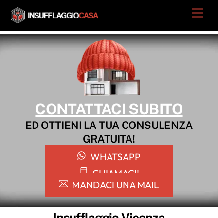
Skip
Men
to
content
CONTATTACI SUBITO
ED OTTIENI LA TUA CONSULENZA
GRATUITA!
WHATSAPP
CHIAMACI!
MANDACI UNA MAIL
Insufflaggio Vicenza