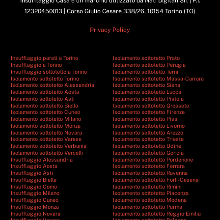
Insufflaggio Casa è un marchio utilizzato da Nati Digitali Srl | P.I.
12320450013 | Corso Giulio Cesare 338/26, 10154 Torino (TO)
Privacy Policy
Insufflaggio pareti a Torino
Isolamento sottotetto Prato
Insufflaggio a Torino
Isolamento sottotetto Perugia
Insufflaggio sottotetto a Torino
Isolamento sottotetto Terni
Isolamento sottotetto Torino
Isolamento sottotetto Massa-Carrara
Isolamento sottotetto Alessandria
Isolamento sottotetto Siena
Isolamento sottotetto Aosta
Isolamento sottotetto Lucca
Isolamento sottotetto Asti
Isolamento sottotetto Pistoia
Isolamento sottotetto Biella
Isolamento sottotetto Grosseto
Isolamento sottotetto Cuneo
Isolamento sottotetto Firenze
Isolamento sottotetto Milano
Isolamento sottotetto Pisa
Isolamento sottotetto Monza
Isolamento sottotetto Livorno
Isolamento sottotetto Novara
Isolamento sottotetto Arezzo
Isolamento sottotetto Varese
Isolamento sottotetto Trieste
Isolamento sottotetto Verbania
Isolamento sottotetto Udine
Isolamento sottotetto Vercelli
Isolamento sottotetto Gorizia
Insufflaggio Alessandria
Isolamento sottotetto Pordenone
Insufflaggio Aosta
Isolamento sottotetto Ferrara
Insufflaggio Asti
Isolamento sottotetto Ravenna
Insufflaggio Biella
Isolamento sottotetto Forlì-Cesena
Insufflaggio Como
Isolamento sottotetto Rimini
Insufflaggio Milano
Isolamento sottotetto Piacenza
Insufflaggio Cuneo
Isolamento sottotetto Modena
Insufflaggio Monza
Isolamento sottotetto Parma
Insufflaggio Novara
Isolamento sottotetto Reggio Emilia