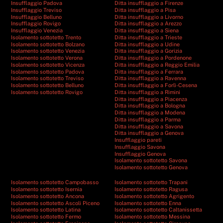
Insufflaggio Padova
Ditta insufflaggio a Firenze
Insufflaggio Treviso
Ditta insufflaggio a Pisa
Insufflaggio Belluno
Ditta insufflaggio a Livorno
Insufflaggio Rovigo
Ditta insufflaggio a Arezzo
Insufflaggio Venezia
Ditta insufflaggio a Siena
Isolamento sottotetto Trento
Ditta insufflaggio a Trieste
Isolamento sottotetto Bolzano
Ditta insufflaggio a Udine
Isolamento sottotetto Venezia
Ditta insufflaggio a Gorizia
Isolamento sottotetto Verona
Ditta insufflaggio a Pordenone
Isolamento sottotetto Vicenza
Ditta insufflaggio a Reggio Emilia
Isolamento sottotetto Padova
Ditta insufflaggio a Ferrara
Isolamento sottotetto Treviso
Ditta insufflaggio a Ravenna
Isolamento sottotetto Belluno
Ditta insufflaggio a Forlì-Cesena
Isolamento sottotetto Rovigo
Ditta insufflaggio a Rimini
Ditta insufflaggio a Piacenza
Ditta insufflaggio a Bologna
Ditta insufflaggio a Modena
Ditta insufflaggio a Parma
Ditta insufflaggio a Savona
Ditta insufflaggio a Genova
Insufflaggio pareti
Insufflaggio Savona
Insufflaggio Genova
Isolamento sottotetto Savona
Isolamento sottotetto Genova
Isolamento sottotetto Campobasso
Isolamento sottotetto Trapani
Isolamento sottotetto Isernia
Isolamento sottotetto Ragusa
Isolamento sottotetto Ancona
Isolamento sottotetto Agrigento
Isolamento sottotetto Ascoli Piceno
Isolamento sottotetto Enna
Isolamento sottotetto Latina
Isolamento sottotetto Caltanissetta
Isolamento sottotetto Fermo
Isolamento sottotetto Messina