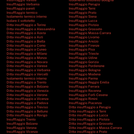
Insufflaggio Varese
Isolamento sottotetto Bologna
Insufflaggio Verbania
Insufflaggio Perugia
Insufflaggio pareti
Insufflaggio Terni
Insufflaggio termico
Insufflaggio Prato
Isolamento termico interno
Insufflaggio Siena
Isolare il sottotetto
Insufflaggio Lucca
Ditta insufflaggio a Torino
Insufflaggio Pistoia
Ditta insufflaggio a Alessandria
Insufflaggio Grosseto
Ditta insufflaggio a Aosta
Insufflaggio Massa-Carrara
Ditta insufflaggio a Asti
Insufflaggio Livorno
Ditta insufflaggio a Biella
Insufflaggio Arezzo
Ditta insufflaggio a Como
Insufflaggio Firenze
Ditta insufflaggio a Cuneo
Insufflaggio Pisa
Ditta insufflaggio a Milano
Insufflaggio Trieste
Ditta insufflaggio a Monza
Insufflaggio Udine
Ditta insufflaggio a Novara
Insufflaggio Gorizia
Ditta insufflaggio a Varese
Insufflaggio Pordenone
Ditta insufflaggio a Verbania
Insufflaggio Bologna
Ditta insufflaggio a Vercelli
Insufflaggio Modena
Isolamento termico interno
Insufflaggio Parma
Ditta insufflaggio a Trento
Insufflaggio Reggio Emilia
Ditta insufflaggio a Bolzano
Insufflaggio Ferrara
Ditta insufflaggio a Venezia
Insufflaggio Ravenna
Ditta insufflaggio a Verona
Insufflaggio Forlì-Cesena
Ditta insufflaggio a Vicenza
Insufflaggio Rimini
Ditta insufflaggio a Padova
Insufflaggio Piacenza
Ditta insufflaggio a Treviso
Ditta insufflaggio a Perugia
Ditta insufflaggio a Belluno
Ditta insufflaggio a Terni
Ditta insufflaggio a Rovigo
Ditta insufflaggio a Lucca
Insufflaggio Trento
Ditta insufflaggio a Pistoia
Insufflaggio Bolzano
Ditta insufflaggio a Grosseto
Insufflaggio Verona
Ditta insufflaggio a Massa-Carrara
Insufflaggio Vicenza
Ditta insufflaggio a Prato