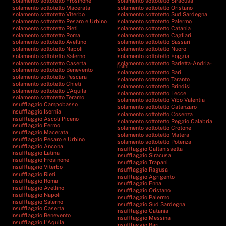
Isolamento sottotetto Frosinone
Isolamento sottotetto Siracusa
Isolamento sottotetto Macerata
Isolamento sottotetto Oristano
Isolamento sottotetto Viterbo
Isolamento sottotetto Sud Sardegna
Isolamento sottotetto Pesaro e Urbino
Isolamento sottotetto Palermo
Isolamento sottotetto Rieti
Isolamento sottotetto Catania
Isolamento sottotetto Roma
Isolamento sottotetto Cagliari
Isolamento sottotetto Avellino
Isolamento sottotetto Sassari
Isolamento sottotetto Napoli
Isolamento sottotetto Nuoro
Isolamento sottotetto Salerno
Isolamento sottotetto Foggia
Isolamento sottotetto Caserta
Isolamento sottotetto Barletta-Andria-
Trani
Isolamento sottotetto Benevento
Isolamento sottotetto Bari
Isolamento sottotetto Pescara
Isolamento sottotetto Taranto
Isolamento sottotetto Chieti
Isolamento sottotetto Brindisi
Isolamento sottotetto L’Aquila
Isolamento sottotetto Lecce
Isolamento sottotetto Teramo
Isolamento sottotetto Vibo Valentia
Insufflaggio Campobasso
Isolamento sottotetto Catanzaro
Insufflaggio Isernia
Isolamento sottotetto Cosenza
Insufflaggio Ascoli Piceno
Isolamento sottotetto Reggio Calabria
Insufflaggio Fermo
Isolamento sottotetto Crotone
Insufflaggio Macerata
Isolamento sottotetto Matera
Insufflaggio Pesaro e Urbino
Isolamento sottotetto Potenza
Insufflaggio Ancona
Insufflaggio Caltanissetta
Insufflaggio Latina
Insufflaggio Siracusa
Insufflaggio Frosinone
Insufflaggio Trapani
Insufflaggio Viterbo
Insufflaggio Ragusa
Insufflaggio Rieti
Insufflaggio Agrigento
Insufflaggio Roma
Insufflaggio Enna
Insufflaggio Avellino
Insufflaggio Oristano
Insufflaggio Napoli
Insufflaggio Palermo
Insufflaggio Salerno
Insufflaggio Sud Sardegna
Insufflaggio Caserta
Insufflaggio Catania
Insufflaggio Benevento
Insufflaggio Messina
Insufflaggio L’Aquila
Insufflaggio Bari