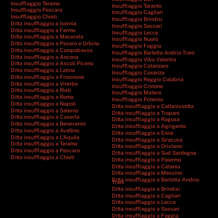
Insufflaggio Teramo
Insufflaggio Taranto
Insufflaggio Pescara
Insufflaggio Cagliari
Insufflaggio Chieti
Insufflaggio Brindisi
Ditta insufflaggio a Isernia
Insufflaggio Sassari
Ditta insufflaggio a Fermo
Insufflaggio Lecce
Ditta insufflaggio a Macerata
Insufflaggio Nuoro
Ditta insufflaggio a Pesaro e Urbino
Insufflaggio Foggia
Ditta insufflaggio a Campobasso
Insufflaggio Barletta-Andria-Trani
Ditta insufflaggio a Ancona
Insufflaggio Vibo Valentia
Ditta insufflaggio a Ascoli Piceno
Insufflaggio Catanzaro
Ditta insufflaggio a Latina
Insufflaggio Cosenza
Ditta insufflaggio a Frosinone
Insufflaggio Reggio Calabria
Ditta insufflaggio a Viterbo
Insufflaggio Crotone
Ditta insufflaggio a Rieti
Insufflaggio Matera
Ditta insufflaggio a Roma
Insufflaggio Potenza
Ditta insufflaggio a Napoli
Ditta insufflaggio a Caltanissetta
Ditta insufflaggio a Salerno
Ditta insufflaggio a Trapani
Ditta insufflaggio a Caserta
Ditta insufflaggio a Ragusa
Ditta insufflaggio a Benevento
Ditta insufflaggio a Agrigento
Ditta insufflaggio a Avellino
Ditta insufflaggio a Enna
Ditta insufflaggio a L’Aquila
Ditta insufflaggio a Siracusa
Ditta insufflaggio a Teramo
Ditta insufflaggio a Oristano
Ditta insufflaggio a Pescara
Ditta insufflaggio a Sud Sardegna
Ditta insufflaggio a Chieti
Ditta insufflaggio a Palermo
Ditta insufflaggio a Catania
Ditta insufflaggio a Messina
Ditta insufflaggio a Barletta-Andria-
Trani
Ditta insufflaggio a Brindisi
Ditta insufflaggio a Cagliari
Ditta insufflaggio a Lecce
Ditta insufflaggio a Sassari
Ditta insufflaggio a Foggia