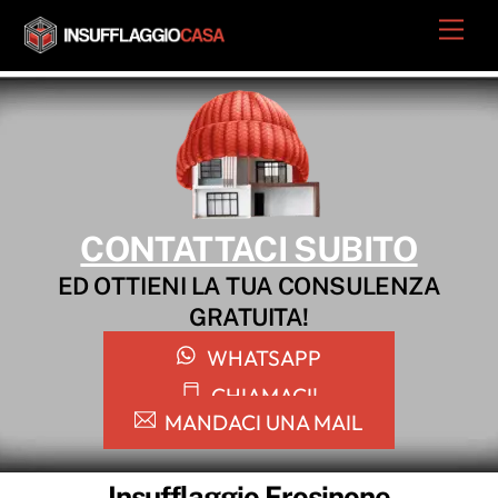
Skip
Men
to
content
CONTATTACI SUBITO
ED OTTIENI LA TUA CONSULENZA
GRATUITA!
WHATSAPP
CHIAMACI!
MANDACI UNA MAIL
Insufflaggio Frosinone