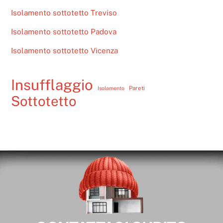
Isolamento sottotetto Treviso
Isolamento sottotetto Padova
Isolamento sottotetto Vicenza
Insufflaggio
Pareti
Isolamento
Sottotetto