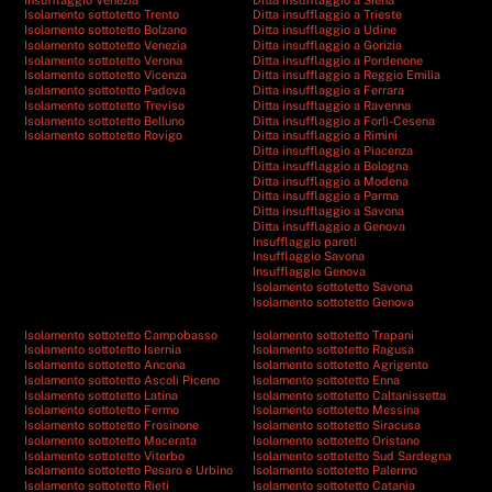
Isolamento sottotetto Trento
Ditta insufflaggio a Trieste
Isolamento sottotetto Bolzano
Ditta insufflaggio a Udine
Isolamento sottotetto Venezia
Ditta insufflaggio a Gorizia
Isolamento sottotetto Verona
Ditta insufflaggio a Pordenone
Isolamento sottotetto Vicenza
Ditta insufflaggio a Reggio Emilia
Isolamento sottotetto Padova
Ditta insufflaggio a Ferrara
Isolamento sottotetto Treviso
Ditta insufflaggio a Ravenna
Isolamento sottotetto Belluno
Ditta insufflaggio a Forlì-Cesena
Isolamento sottotetto Rovigo
Ditta insufflaggio a Rimini
Ditta insufflaggio a Piacenza
Ditta insufflaggio a Bologna
Ditta insufflaggio a Modena
Ditta insufflaggio a Parma
Ditta insufflaggio a Savona
Ditta insufflaggio a Genova
Insufflaggio pareti
Insufflaggio Savona
Insufflaggio Genova
Isolamento sottotetto Savona
Isolamento sottotetto Genova
Isolamento sottotetto Campobasso
Isolamento sottotetto Trapani
Isolamento sottotetto Isernia
Isolamento sottotetto Ragusa
Isolamento sottotetto Ancona
Isolamento sottotetto Agrigento
Isolamento sottotetto Ascoli Piceno
Isolamento sottotetto Enna
Isolamento sottotetto Latina
Isolamento sottotetto Caltanissetta
Isolamento sottotetto Fermo
Isolamento sottotetto Messina
Isolamento sottotetto Frosinone
Isolamento sottotetto Siracusa
Isolamento sottotetto Macerata
Isolamento sottotetto Oristano
Isolamento sottotetto Viterbo
Isolamento sottotetto Sud Sardegna
Isolamento sottotetto Pesaro e Urbino
Isolamento sottotetto Palermo
Isolamento sottotetto Rieti
Isolamento sottotetto Catania