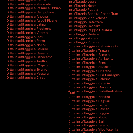
Insufflaggio Lecce
Ditta insufflaggio a Macerata
Insufflaggio Nuoro
Ditta insufflaggio a Pesaro e Urbino
Insufflaggio Foggia
Ditta insufflaggio a Campobasso
Insufflaggio Barletta-Andria-Trani
Ditta insufflaggio a Ancona
Insufflaggio Vibo Valentia
Ditta insufflaggio a Ascoli Piceno
Insufflaggio Catanzaro
Ditta insufflaggio a Latina
Insufflaggio Cosenza
Ditta insufflaggio a Frosinone
Insufflaggio Reggio Calabria
Ditta insufflaggio a Viterbo
Insufflaggio Crotone
Ditta insufflaggio a Rieti
Insufflaggio Matera
Ditta insufflaggio a Roma
Insufflaggio Potenza
Ditta insufflaggio a Napoli
Ditta insufflaggio a Caltanissetta
Ditta insufflaggio a Salerno
Ditta insufflaggio a Trapani
Ditta insufflaggio a Caserta
Ditta insufflaggio a Ragusa
Ditta insufflaggio a Benevento
Ditta insufflaggio a Agrigento
Ditta insufflaggio a Avellino
Ditta insufflaggio a Enna
Ditta insufflaggio a L’Aquila
Ditta insufflaggio a Siracusa
Ditta insufflaggio a Teramo
Ditta insufflaggio a Oristano
Ditta insufflaggio a Pescara
Ditta insufflaggio a Sud Sardegna
Ditta insufflaggio a Chieti
Ditta insufflaggio a Palermo
Ditta insufflaggio a Catania
Ditta insufflaggio a Messina
Ditta insufflaggio a Barletta-Andria-
Trani
Ditta insufflaggio a Brindisi
Ditta insufflaggio a Cagliari
Ditta insufflaggio a Lecce
Ditta insufflaggio a Sassari
Ditta insufflaggio a Foggia
Ditta insufflaggio a Nuoro
Ditta insufflaggio a Bari
Ditta insufflaggio a Taranto
Ditta insufflaggio a Vibo Valentia