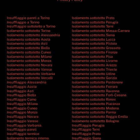
Insufflaggio pareti a Torino
Isolamento sottotetto Prato
Insufflaggio a Torino
Isolamento sottotetto Perugia
Insufflaggio sottotetto a Torino
Isolamento sottotetto Terni
Isolamento sottotetto Torino
Isolamento sottotetto Massa-Carrara
Isolamento sottotetto Alessandria
Isolamento sottotetto Siena
Isolamento sottotetto Aosta
Isolamento sottotetto Lucca
Isolamento sottotetto Asti
Isolamento sottotetto Pistoia
Isolamento sottotetto Biella
Isolamento sottotetto Grosseto
Isolamento sottotetto Cuneo
Isolamento sottotetto Firenze
Isolamento sottotetto Milano
Isolamento sottotetto Pisa
Isolamento sottotetto Monza
Isolamento sottotetto Livorno
Isolamento sottotetto Novara
Isolamento sottotetto Arezzo
Isolamento sottotetto Varese
Isolamento sottotetto Trieste
Isolamento sottotetto Verbania
Isolamento sottotetto Udine
Isolamento sottotetto Vercelli
Isolamento sottotetto Gorizia
Insufflaggio Alessandria
Isolamento sottotetto Pordenone
Insufflaggio Aosta
Isolamento sottotetto Ferrara
Insufflaggio Asti
Isolamento sottotetto Ravenna
Insufflaggio Biella
Isolamento sottotetto Forlì-Cesena
Insufflaggio Como
Isolamento sottotetto Rimini
Insufflaggio Milano
Isolamento sottotetto Piacenza
Insufflaggio Cuneo
Isolamento sottotetto Modena
Insufflaggio Monza
Isolamento sottotetto Parma
Insufflaggio Novara
Isolamento sottotetto Reggio Emilia
Insufflaggio Varese
Isolamento sottotetto Bologna
Insufflaggio Verbania
Insufflaggio Perugia
Insufflaggio pareti
Insufflaggio Terni
Insufflaggio termico
Insufflaggio Prato
Isolamento termico interno
Insufflaggio Siena