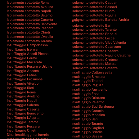
Isolamento sottotetto Roma
Isolamento sottotetto Cagliari
Isolamento sottotetto Avellino
Isolamento sottotetto Sassari
Isolamento sottotetto Napoli
Isolamento sottotetto Nuoro
Isolamento sottotetto Salerno
Isolamento sottotetto Foggia
Isolamento sottotetto Caserta
Isolamento sottotetto Barletta-Andria-
Trani
Isolamento sottotetto Benevento
Isolamento sottotetto Bari
Isolamento sottotetto Pescara
Isolamento sottotetto Taranto
Isolamento sottotetto Chieti
Isolamento sottotetto Brindisi
Isolamento sottotetto L’Aquila
Isolamento sottotetto Lecce
Isolamento sottotetto Teramo
Isolamento sottotetto Vibo Valentia
Insufflaggio Campobasso
Isolamento sottotetto Catanzaro
Insufflaggio Isernia
Isolamento sottotetto Cosenza
Insufflaggio Ascoli Piceno
Isolamento sottotetto Reggio Calabria
Insufflaggio Fermo
Isolamento sottotetto Crotone
Insufflaggio Macerata
Isolamento sottotetto Matera
Insufflaggio Pesaro e Urbino
Isolamento sottotetto Potenza
Insufflaggio Ancona
Insufflaggio Caltanissetta
Insufflaggio Latina
Insufflaggio Siracusa
Insufflaggio Frosinone
Insufflaggio Trapani
Insufflaggio Viterbo
Insufflaggio Ragusa
Insufflaggio Rieti
Insufflaggio Agrigento
Insufflaggio Roma
Insufflaggio Enna
Insufflaggio Avellino
Insufflaggio Oristano
Insufflaggio Napoli
Insufflaggio Palermo
Insufflaggio Salerno
Insufflaggio Sud Sardegna
Insufflaggio Caserta
Insufflaggio Catania
Insufflaggio Benevento
Insufflaggio Messina
Insufflaggio L’Aquila
Insufflaggio Bari
Insufflaggio Teramo
Insufflaggio Taranto
Insufflaggio Pescara
Insufflaggio Cagliari
Insufflaggio Chieti
Insufflaggio Brindisi
Ditta insufflaggio a Isernia
Insufflaggio Sassari
Ditta insufflaggio a Fermo