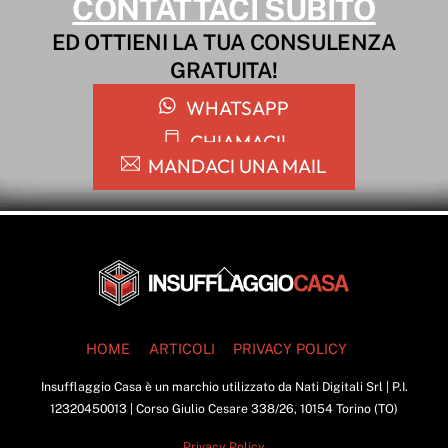
CONTATTACI SUBITO
ED OTTIENI LA TUA CONSULENZA
GRATUITA!
WHATSAPP
CHIAMACI!
MANDACI UNA MAIL
Back
To
Top
HOME
ARTICOLI
PRIVACY POLICY
Insufflaggio Casa è un marchio utilizzato da Nati Digitali Srl | P.I.
12320450013 | Corso Giulio Cesare 338/26, 10154 Torino (TO)
Privacy Policy