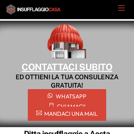
Skip
Men
to
content
CONTATTACI SUBITO
ED OTTIENI LA TUA CONSULENZA
GRATUITA!
WHATSAPP
CHIAMACI!
MANDACI UNA MAIL
Ditta insufflaggio a Aosta