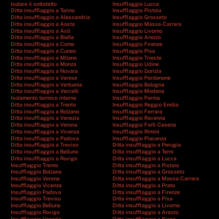
Isolare il sottotetto
Insufflaggio Lucca
Ditta insufflaggio a Torino
Insufflaggio Pistoia
Ditta insufflaggio a Alessandria
Insufflaggio Grosseto
Ditta insufflaggio a Aosta
Insufflaggio Massa-Carrara
Ditta insufflaggio a Asti
Insufflaggio Livorno
Ditta insufflaggio a Biella
Insufflaggio Arezzo
Ditta insufflaggio a Como
Insufflaggio Firenze
Ditta insufflaggio a Cuneo
Insufflaggio Pisa
Ditta insufflaggio a Milano
Insufflaggio Trieste
Ditta insufflaggio a Monza
Insufflaggio Udine
Ditta insufflaggio a Novara
Insufflaggio Gorizia
Ditta insufflaggio a Varese
Insufflaggio Pordenone
Ditta insufflaggio a Verbania
Insufflaggio Bologna
Ditta insufflaggio a Vercelli
Insufflaggio Modena
Isolamento termico interno
Insufflaggio Parma
Ditta insufflaggio a Trento
Insufflaggio Reggio Emilia
Ditta insufflaggio a Bolzano
Insufflaggio Ferrara
Ditta insufflaggio a Venezia
Insufflaggio Ravenna
Ditta insufflaggio a Verona
Insufflaggio Forlì-Cesena
Ditta insufflaggio a Vicenza
Insufflaggio Rimini
Ditta insufflaggio a Padova
Insufflaggio Piacenza
Ditta insufflaggio a Treviso
Ditta insufflaggio a Perugia
Ditta insufflaggio a Belluno
Ditta insufflaggio a Terni
Ditta insufflaggio a Rovigo
Ditta insufflaggio a Lucca
Insufflaggio Trento
Ditta insufflaggio a Pistoia
Insufflaggio Bolzano
Ditta insufflaggio a Grosseto
Insufflaggio Verona
Ditta insufflaggio a Massa-Carrara
Insufflaggio Vicenza
Ditta insufflaggio a Prato
Insufflaggio Padova
Ditta insufflaggio a Firenze
Insufflaggio Treviso
Ditta insufflaggio a Pisa
Insufflaggio Belluno
Ditta insufflaggio a Livorno
Insufflaggio Rovigo
Ditta insufflaggio a Arezzo
Insufflaggio Venezia
Ditta insufflaggio a Siena