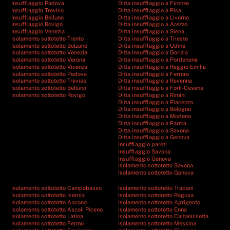
Insufflaggio Padova
Ditta insufflaggio a Firenze
Insufflaggio Treviso
Ditta insufflaggio a Pisa
Insufflaggio Belluno
Ditta insufflaggio a Livorno
Insufflaggio Rovigo
Ditta insufflaggio a Arezzo
Insufflaggio Venezia
Ditta insufflaggio a Siena
Isolamento sottotetto Trento
Ditta insufflaggio a Trieste
Isolamento sottotetto Bolzano
Ditta insufflaggio a Udine
Isolamento sottotetto Venezia
Ditta insufflaggio a Gorizia
Isolamento sottotetto Verona
Ditta insufflaggio a Pordenone
Isolamento sottotetto Vicenza
Ditta insufflaggio a Reggio Emilia
Isolamento sottotetto Padova
Ditta insufflaggio a Ferrara
Isolamento sottotetto Treviso
Ditta insufflaggio a Ravenna
Isolamento sottotetto Belluno
Ditta insufflaggio a Forlì-Cesena
Isolamento sottotetto Rovigo
Ditta insufflaggio a Rimini
Ditta insufflaggio a Piacenza
Ditta insufflaggio a Bologna
Ditta insufflaggio a Modena
Ditta insufflaggio a Parma
Ditta insufflaggio a Savona
Ditta insufflaggio a Genova
Insufflaggio pareti
Insufflaggio Savona
Insufflaggio Genova
Isolamento sottotetto Savona
Isolamento sottotetto Genova
Isolamento sottotetto Campobasso
Isolamento sottotetto Trapani
Isolamento sottotetto Isernia
Isolamento sottotetto Ragusa
Isolamento sottotetto Ancona
Isolamento sottotetto Agrigento
Isolamento sottotetto Ascoli Piceno
Isolamento sottotetto Enna
Isolamento sottotetto Latina
Isolamento sottotetto Caltanissetta
Isolamento sottotetto Fermo
Isolamento sottotetto Messina