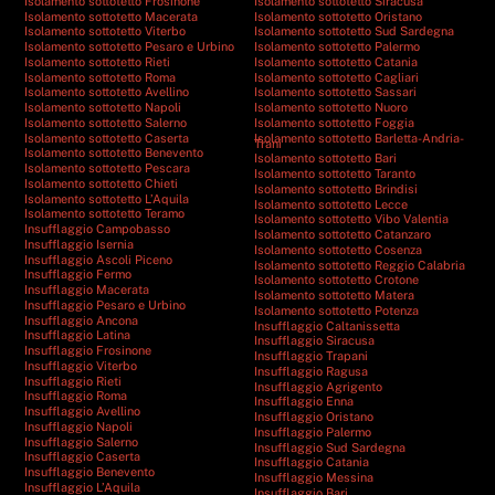
Isolamento sottotetto Frosinone
Isolamento sottotetto Siracusa
Isolamento sottotetto Macerata
Isolamento sottotetto Oristano
Isolamento sottotetto Viterbo
Isolamento sottotetto Sud Sardegna
Isolamento sottotetto Pesaro e Urbino
Isolamento sottotetto Palermo
Isolamento sottotetto Rieti
Isolamento sottotetto Catania
Isolamento sottotetto Roma
Isolamento sottotetto Cagliari
Isolamento sottotetto Avellino
Isolamento sottotetto Sassari
Isolamento sottotetto Napoli
Isolamento sottotetto Nuoro
Isolamento sottotetto Salerno
Isolamento sottotetto Foggia
Isolamento sottotetto Caserta
Isolamento sottotetto Barletta-Andria-
Trani
Isolamento sottotetto Benevento
Isolamento sottotetto Bari
Isolamento sottotetto Pescara
Isolamento sottotetto Taranto
Isolamento sottotetto Chieti
Isolamento sottotetto Brindisi
Isolamento sottotetto L’Aquila
Isolamento sottotetto Lecce
Isolamento sottotetto Teramo
Isolamento sottotetto Vibo Valentia
Insufflaggio Campobasso
Isolamento sottotetto Catanzaro
Insufflaggio Isernia
Isolamento sottotetto Cosenza
Insufflaggio Ascoli Piceno
Isolamento sottotetto Reggio Calabria
Insufflaggio Fermo
Isolamento sottotetto Crotone
Insufflaggio Macerata
Isolamento sottotetto Matera
Insufflaggio Pesaro e Urbino
Isolamento sottotetto Potenza
Insufflaggio Ancona
Insufflaggio Caltanissetta
Insufflaggio Latina
Insufflaggio Siracusa
Insufflaggio Frosinone
Insufflaggio Trapani
Insufflaggio Viterbo
Insufflaggio Ragusa
Insufflaggio Rieti
Insufflaggio Agrigento
Insufflaggio Roma
Insufflaggio Enna
Insufflaggio Avellino
Insufflaggio Oristano
Insufflaggio Napoli
Insufflaggio Palermo
Insufflaggio Salerno
Insufflaggio Sud Sardegna
Insufflaggio Caserta
Insufflaggio Catania
Insufflaggio Benevento
Insufflaggio Messina
Insufflaggio L’Aquila
Insufflaggio Bari