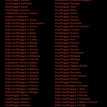
Insufflaggio Varese
Isolamento sottotetto Bologna
Insufflaggio Verbania
Insufflaggio Perugia
Insufflaggio pareti
Insufflaggio Terni
Insufflaggio termico
Insufflaggio Prato
Isolamento termico interno
Insufflaggio Siena
Isolare il sottotetto
Insufflaggio Lucca
Ditta insufflaggio a Torino
Insufflaggio Pistoia
Ditta insufflaggio a Alessandria
Insufflaggio Grosseto
Ditta insufflaggio a Aosta
Insufflaggio Massa-Carrara
Ditta insufflaggio a Asti
Insufflaggio Livorno
Ditta insufflaggio a Biella
Insufflaggio Arezzo
Ditta insufflaggio a Como
Insufflaggio Firenze
Ditta insufflaggio a Cuneo
Insufflaggio Pisa
Ditta insufflaggio a Milano
Insufflaggio Trieste
Ditta insufflaggio a Monza
Insufflaggio Udine
Ditta insufflaggio a Novara
Insufflaggio Gorizia
Ditta insufflaggio a Varese
Insufflaggio Pordenone
Ditta insufflaggio a Verbania
Insufflaggio Bologna
Ditta insufflaggio a Vercelli
Insufflaggio Modena
Isolamento termico interno
Insufflaggio Parma
Ditta insufflaggio a Trento
Insufflaggio Reggio Emilia
Ditta insufflaggio a Bolzano
Insufflaggio Ferrara
Ditta insufflaggio a Venezia
Insufflaggio Ravenna
Ditta insufflaggio a Verona
Insufflaggio Forlì-Cesena
Ditta insufflaggio a Vicenza
Insufflaggio Rimini
Ditta insufflaggio a Padova
Insufflaggio Piacenza
Ditta insufflaggio a Treviso
Ditta insufflaggio a Perugia
Ditta insufflaggio a Belluno
Ditta insufflaggio a Terni
Ditta insufflaggio a Rovigo
Ditta insufflaggio a Lucca
Insufflaggio Trento
Ditta insufflaggio a Pistoia
Insufflaggio Bolzano
Ditta insufflaggio a Grosseto
Insufflaggio Verona
Ditta insufflaggio a Massa-Carrara
Insufflaggio Vicenza
Ditta insufflaggio a Prato