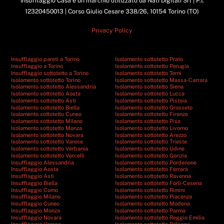
Insufflaggio Casa è un marchio utilizzato da Nati Digitali Srl | P.I.
12320450013 | Corso Giulio Cesare 338/26, 10154 Torino (TO)
Privacy Policy
Insufflaggio pareti a Torino
Isolamento sottotetto Prato
Insufflaggio a Torino
Isolamento sottotetto Perugia
Insufflaggio sottotetto a Torino
Isolamento sottotetto Terni
Isolamento sottotetto Torino
Isolamento sottotetto Massa-Carrara
Isolamento sottotetto Alessandria
Isolamento sottotetto Siena
Isolamento sottotetto Aosta
Isolamento sottotetto Lucca
Isolamento sottotetto Asti
Isolamento sottotetto Pistoia
Isolamento sottotetto Biella
Isolamento sottotetto Grosseto
Isolamento sottotetto Cuneo
Isolamento sottotetto Firenze
Isolamento sottotetto Milano
Isolamento sottotetto Pisa
Isolamento sottotetto Monza
Isolamento sottotetto Livorno
Isolamento sottotetto Novara
Isolamento sottotetto Arezzo
Isolamento sottotetto Varese
Isolamento sottotetto Trieste
Isolamento sottotetto Verbania
Isolamento sottotetto Udine
Isolamento sottotetto Vercelli
Isolamento sottotetto Gorizia
Insufflaggio Alessandria
Isolamento sottotetto Pordenone
Insufflaggio Aosta
Isolamento sottotetto Ferrara
Insufflaggio Asti
Isolamento sottotetto Ravenna
Insufflaggio Biella
Isolamento sottotetto Forlì-Cesena
Insufflaggio Como
Isolamento sottotetto Rimini
Insufflaggio Milano
Isolamento sottotetto Piacenza
Insufflaggio Cuneo
Isolamento sottotetto Modena
Insufflaggio Monza
Isolamento sottotetto Parma
Insufflaggio Novara
Isolamento sottotetto Reggio Emilia