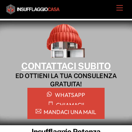
Skip
Men
to
content
CONTATTACI SUBITO
ED OTTIENI LA TUA CONSULENZA
GRATUITA!
WHATSAPP
CHIAMACI!
MANDACI UNA MAIL
Insufflaggio Potenza