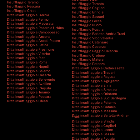
Insufflaggio Teramo
Insufflaggio Taranto
Insufflaggio Pescara
Insufflaggio Cagliari
Insufflaggio Chieti
Insufflaggio Brindisi
Ditta insufflaggio a Isernia
Insufflaggio Sassari
Ditta insufflaggio a Fermo
Insufflaggio Lecce
Ditta insufflaggio a Macerata
Insufflaggio Nuoro
Ditta insufflaggio a Pesaro e Urbino
Insufflaggio Foggia
Ditta insufflaggio a Campobasso
Insufflaggio Barletta-Andria-Trani
Ditta insufflaggio a Ancona
Insufflaggio Vibo Valentia
Ditta insufflaggio a Ascoli Piceno
Insufflaggio Catanzaro
Ditta insufflaggio a Latina
Insufflaggio Cosenza
Ditta insufflaggio a Frosinone
Insufflaggio Reggio Calabria
Ditta insufflaggio a Viterbo
Insufflaggio Crotone
Ditta insufflaggio a Rieti
Insufflaggio Matera
Ditta insufflaggio a Roma
Insufflaggio Potenza
Ditta insufflaggio a Napoli
Ditta insufflaggio a Caltanissetta
Ditta insufflaggio a Salerno
Ditta insufflaggio a Trapani
Ditta insufflaggio a Caserta
Ditta insufflaggio a Ragusa
Ditta insufflaggio a Benevento
Ditta insufflaggio a Agrigento
Ditta insufflaggio a Avellino
Ditta insufflaggio a Enna
Ditta insufflaggio a L’Aquila
Ditta insufflaggio a Siracusa
Ditta insufflaggio a Teramo
Ditta insufflaggio a Oristano
Ditta insufflaggio a Pescara
Ditta insufflaggio a Sud Sardegna
Ditta insufflaggio a Chieti
Ditta insufflaggio a Palermo
Ditta insufflaggio a Catania
Ditta insufflaggio a Messina
Ditta insufflaggio a Barletta-Andria-
Trani
Ditta insufflaggio a Brindisi
Ditta insufflaggio a Cagliari
Ditta insufflaggio a Lecce
Ditta insufflaggio a Sassari
Ditta insufflaggio a Foggia