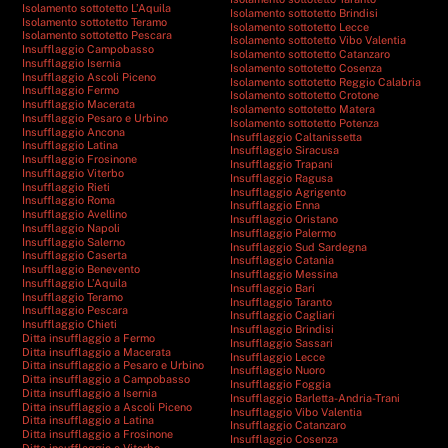
Isolamento sottotetto L’Aquila
Isolamento sottotetto Brindisi
Isolamento sottotetto Teramo
Isolamento sottotetto Lecce
Isolamento sottotetto Pescara
Isolamento sottotetto Vibo Valentia
Insufflaggio Campobasso
Isolamento sottotetto Catanzaro
Insufflaggio Isernia
Isolamento sottotetto Cosenza
Insufflaggio Ascoli Piceno
Isolamento sottotetto Reggio Calabria
Insufflaggio Fermo
Isolamento sottotetto Crotone
Insufflaggio Macerata
Isolamento sottotetto Matera
Insufflaggio Pesaro e Urbino
Isolamento sottotetto Potenza
Insufflaggio Ancona
Insufflaggio Caltanissetta
Insufflaggio Latina
Insufflaggio Siracusa
Insufflaggio Frosinone
Insufflaggio Trapani
Insufflaggio Viterbo
Insufflaggio Ragusa
Insufflaggio Rieti
Insufflaggio Agrigento
Insufflaggio Roma
Insufflaggio Enna
Insufflaggio Avellino
Insufflaggio Oristano
Insufflaggio Napoli
Insufflaggio Palermo
Insufflaggio Salerno
Insufflaggio Sud Sardegna
Insufflaggio Caserta
Insufflaggio Catania
Insufflaggio Benevento
Insufflaggio Messina
Insufflaggio L’Aquila
Insufflaggio Bari
Insufflaggio Teramo
Insufflaggio Taranto
Insufflaggio Pescara
Insufflaggio Cagliari
Insufflaggio Chieti
Insufflaggio Brindisi
Ditta insufflaggio a Fermo
Insufflaggio Sassari
Ditta insufflaggio a Macerata
Insufflaggio Lecce
Ditta insufflaggio a Pesaro e Urbino
Insufflaggio Nuoro
Ditta insufflaggio a Campobasso
Insufflaggio Foggia
Ditta insufflaggio a Isernia
Insufflaggio Barletta-Andria-Trani
Ditta insufflaggio a Ascoli Piceno
Insufflaggio Vibo Valentia
Ditta insufflaggio a Latina
Insufflaggio Catanzaro
Ditta insufflaggio a Frosinone
Insufflaggio Cosenza
Ditta insufflaggio a Viterbo