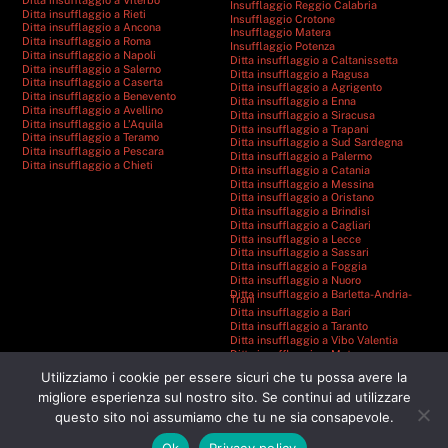
Insufflaggio Reggio Calabria
Ditta insufflaggio a Rieti
Insufflaggio Crotone
Ditta insufflaggio a Ancona
Insufflaggio Matera
Ditta insufflaggio a Roma
Insufflaggio Potenza
Ditta insufflaggio a Napoli
Ditta insufflaggio a Caltanissetta
Ditta insufflaggio a Salerno
Ditta insufflaggio a Ragusa
Ditta insufflaggio a Caserta
Ditta insufflaggio a Agrigento
Ditta insufflaggio a Benevento
Ditta insufflaggio a Enna
Ditta insufflaggio a Avellino
Ditta insufflaggio a Siracusa
Ditta insufflaggio a L’Aquila
Ditta insufflaggio a Trapani
Ditta insufflaggio a Teramo
Ditta insufflaggio a Sud Sardegna
Ditta insufflaggio a Pescara
Ditta insufflaggio a Palermo
Ditta insufflaggio a Chieti
Ditta insufflaggio a Catania
Ditta insufflaggio a Messina
Ditta insufflaggio a Oristano
Ditta insufflaggio a Brindisi
Ditta insufflaggio a Cagliari
Ditta insufflaggio a Lecce
Ditta insufflaggio a Sassari
Ditta insufflaggio a Foggia
Ditta insufflaggio a Nuoro
Ditta insufflaggio a Barletta-Andria-
Trani
Ditta insufflaggio a Bari
Ditta insufflaggio a Taranto
Ditta insufflaggio a Vibo Valentia
Ditta insufflaggio a Matera
Ditta insufflaggio a Catanzaro
Utilizziamo i cookie per essere sicuri che tu possa avere la
Ditta insufflaggio a Cosenza
Ditta insufflaggio a Reggio Calabria
migliore esperienza sul nostro sito. Se continui ad utilizzare
Ditta insufflaggio a Crotone
questo sito noi assumiamo che tu ne sia consapevole.
Ditta insufflaggio a Potenza
Ok
Privacy policy