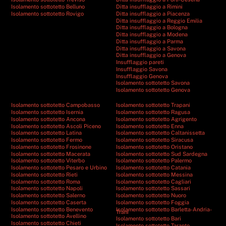
Isolamento sottotetto Belluno
Ditta insufflaggio a Rimini
Isolamento sottotetto Rovigo
Ditta insufflaggio a Piacenza
Ditta insufflaggio a Reggio Emilia
Ditta insufflaggio a Bologna
Ditta insufflaggio a Modena
Ditta insufflaggio a Parma
Ditta insufflaggio a Savona
Ditta insufflaggio a Genova
Insufflaggio pareti
Insufflaggio Savona
Insufflaggio Genova
Isolamento sottotetto Savona
Isolamento sottotetto Genova
Isolamento sottotetto Campobasso
Isolamento sottotetto Trapani
Isolamento sottotetto Isernia
Isolamento sottotetto Ragusa
Isolamento sottotetto Ancona
Isolamento sottotetto Agrigento
Isolamento sottotetto Ascoli Piceno
Isolamento sottotetto Enna
Isolamento sottotetto Latina
Isolamento sottotetto Caltanissetta
Isolamento sottotetto Fermo
Isolamento sottotetto Siracusa
Isolamento sottotetto Frosinone
Isolamento sottotetto Oristano
Isolamento sottotetto Macerata
Isolamento sottotetto Sud Sardegna
Isolamento sottotetto Viterbo
Isolamento sottotetto Palermo
Isolamento sottotetto Pesaro e Urbino
Isolamento sottotetto Catania
Isolamento sottotetto Rieti
Isolamento sottotetto Messina
Isolamento sottotetto Roma
Isolamento sottotetto Cagliari
Isolamento sottotetto Napoli
Isolamento sottotetto Sassari
Isolamento sottotetto Salerno
Isolamento sottotetto Nuoro
Isolamento sottotetto Caserta
Isolamento sottotetto Foggia
Isolamento sottotetto Benevento
Isolamento sottotetto Barletta-Andria-
Trani
Isolamento sottotetto Avellino
Isolamento sottotetto Bari
Isolamento sottotetto Chieti
Isolamento sottotetto Taranto