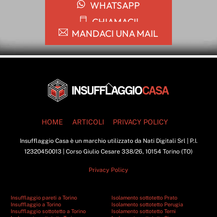
WHATSAPP
CHIAMACI!
MANDACI UNA MAIL
Back
To
Top
HOME
ARTICOLI
PRIVACY POLICY
Insufflaggio Casa è un marchio utilizzato da Nati Digitali Srl | P.I.
12320450013 | Corso Giulio Cesare 338/26, 10154 Torino (TO)
Privacy Policy
Insufflaggio pareti a Torino
Isolamento sottotetto Prato
Insufflaggio a Torino
Isolamento sottotetto Perugia
Insufflaggio sottotetto a Torino
Isolamento sottotetto Terni