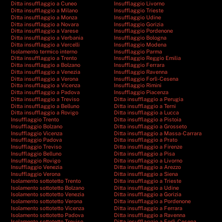
Ditta insufflaggio a Cuneo
Insufflaggio Livorno
Ditta insufflaggio a Milano
Insufflaggio Trieste
Ditta insufflaggio a Monza
Insufflaggio Udine
Ditta insufflaggio a Novara
Insufflaggio Gorizia
Ditta insufflaggio a Varese
Insufflaggio Pordenone
Ditta insufflaggio a Verbania
Insufflaggio Bologna
Ditta insufflaggio a Vercelli
Insufflaggio Modena
Isolamento termico interno
Insufflaggio Parma
Ditta insufflaggio a Trento
Insufflaggio Reggio Emilia
Ditta insufflaggio a Bolzano
Insufflaggio Ferrara
Ditta insufflaggio a Venezia
Insufflaggio Ravenna
Ditta insufflaggio a Verona
Insufflaggio Forlì-Cesena
Ditta insufflaggio a Vicenza
Insufflaggio Rimini
Ditta insufflaggio a Padova
Insufflaggio Piacenza
Ditta insufflaggio a Treviso
Ditta insufflaggio a Perugia
Ditta insufflaggio a Belluno
Ditta insufflaggio a Terni
Ditta insufflaggio a Rovigo
Ditta insufflaggio a Lucca
Insufflaggio Trento
Ditta insufflaggio a Pistoia
Insufflaggio Bolzano
Ditta insufflaggio a Grosseto
Insufflaggio Vicenza
Ditta insufflaggio a Massa-Carrara
Insufflaggio Padova
Ditta insufflaggio a Prato
Insufflaggio Treviso
Ditta insufflaggio a Firenze
Insufflaggio Belluno
Ditta insufflaggio a Pisa
Insufflaggio Rovigo
Ditta insufflaggio a Livorno
Insufflaggio Venezia
Ditta insufflaggio a Arezzo
Insufflaggio Verona
Ditta insufflaggio a Siena
Isolamento sottotetto Trento
Ditta insufflaggio a Trieste
Isolamento sottotetto Bolzano
Ditta insufflaggio a Udine
Isolamento sottotetto Venezia
Ditta insufflaggio a Gorizia
Isolamento sottotetto Verona
Ditta insufflaggio a Pordenone
Isolamento sottotetto Vicenza
Ditta insufflaggio a Ferrara
Isolamento sottotetto Padova
Ditta insufflaggio a Ravenna
Isolamento sottotetto Treviso
Ditta insufflaggio a Forlì-Cesena