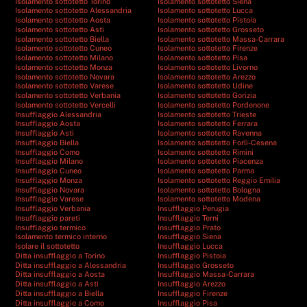
Isolamento sottotetto Torino
Isolamento sottotetto Siena
Isolamento sottotetto Alessandria
Isolamento sottotetto Lucca
Isolamento sottotetto Aosta
Isolamento sottotetto Pistoia
Isolamento sottotetto Asti
Isolamento sottotetto Grosseto
Isolamento sottotetto Biella
Isolamento sottotetto Massa-Carrara
Isolamento sottotetto Cuneo
Isolamento sottotetto Firenze
Isolamento sottotetto Milano
Isolamento sottotetto Pisa
Isolamento sottotetto Monza
Isolamento sottotetto Livorno
Isolamento sottotetto Novara
Isolamento sottotetto Arezzo
Isolamento sottotetto Varese
Isolamento sottotetto Udine
Isolamento sottotetto Verbania
Isolamento sottotetto Gorizia
Isolamento sottotetto Vercelli
Isolamento sottotetto Pordenone
Insufflaggio Alessandria
Isolamento sottotetto Trieste
Insufflaggio Aosta
Isolamento sottotetto Ferrara
Insufflaggio Asti
Isolamento sottotetto Ravenna
Insufflaggio Biella
Isolamento sottotetto Forlì-Cesena
Insufflaggio Como
Isolamento sottotetto Rimini
Insufflaggio Milano
Isolamento sottotetto Piacenza
Insufflaggio Cuneo
Isolamento sottotetto Parma
Insufflaggio Monza
Isolamento sottotetto Reggio Emilia
Insufflaggio Novara
Isolamento sottotetto Bologna
Insufflaggio Varese
Isolamento sottotetto Modena
Insufflaggio Verbania
Insufflaggio Perugia
Insufflaggio pareti
Insufflaggio Terni
Insufflaggio termico
Insufflaggio Prato
Isolamento termico interno
Insufflaggio Siena
Isolare il sottotetto
Insufflaggio Lucca
Ditta insufflaggio a Torino
Insufflaggio Pistoia
Ditta insufflaggio a Alessandria
Insufflaggio Grosseto
Ditta insufflaggio a Aosta
Insufflaggio Massa-Carrara
Ditta insufflaggio a Asti
Insufflaggio Arezzo
Ditta insufflaggio a Biella
Insufflaggio Firenze
Ditta insufflaggio a Como
Insufflaggio Pisa