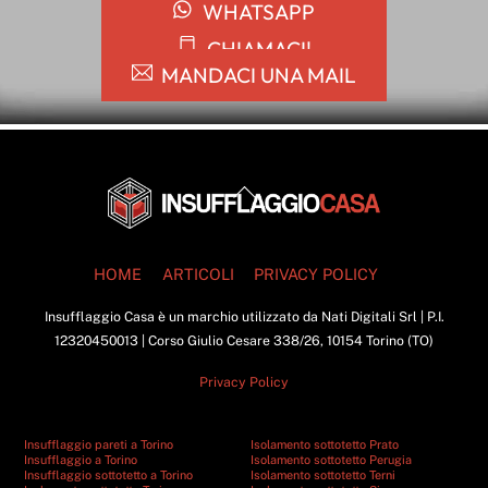
WHATSAPP
CHIAMACI!
MANDACI UNA MAIL
Back
To
Top
HOME
ARTICOLI
PRIVACY POLICY
Insufflaggio Casa è un marchio utilizzato da Nati Digitali Srl | P.I.
12320450013 | Corso Giulio Cesare 338/26, 10154 Torino (TO)
Privacy Policy
Insufflaggio pareti a Torino
Isolamento sottotetto Prato
Insufflaggio a Torino
Isolamento sottotetto Perugia
Insufflaggio sottotetto a Torino
Isolamento sottotetto Terni