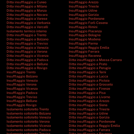
Ditta insufflaggio a Cuneo
Insufflaggio Arezzo
Ditta insufflaggio a Milano
Insufflaggio Trieste
Ditta insufflaggio a Monza
Insufflaggio Udine
Ditta insufflaggio a Novara
Insufflaggio Gorizia
Ditta insufflaggio a Varese
Insufflaggio Pordenone
Ditta insufflaggio a Verbania
Insufflaggio Forlì-Cesena
Ditta insufflaggio a Vercelli
Insufflaggio Rimini
Isolamento termico interno
Insufflaggio Piacenza
Ditta insufflaggio a Trento
Insufflaggio Bologna
Ditta insufflaggio a Bolzano
Insufflaggio Modena
Ditta insufflaggio a Treviso
Insufflaggio Parma
Ditta insufflaggio a Venezia
Insufflaggio Reggio Emilia
Ditta insufflaggio a Verona
Insufflaggio Ferrara
Ditta insufflaggio a Vicenza
Insufflaggio Ravenna
Ditta insufflaggio a Padova
Ditta insufflaggio a Massa-Carrara
Ditta insufflaggio a Belluno
Ditta insufflaggio a Prato
Ditta insufflaggio a Rovigo
Ditta insufflaggio a Perugia
Insufflaggio Trento
Ditta insufflaggio a Terni
Insufflaggio Bolzano
Ditta insufflaggio a Lucca
Insufflaggio Venezia
Ditta insufflaggio a Pistoia
Insufflaggio Verona
Ditta insufflaggio a Grosseto
Insufflaggio Vicenza
Ditta insufflaggio a Firenze
Insufflaggio Padova
Ditta insufflaggio a Pisa
Insufflaggio Treviso
Ditta insufflaggio a Livorno
Insufflaggio Belluno
Ditta insufflaggio a Arezzo
Insufflaggio Rovigo
Ditta insufflaggio a Siena
Isolamento sottotetto Trento
Ditta insufflaggio a Trieste
Isolamento sottotetto Bolzano
Ditta insufflaggio a Udine
Isolamento sottotetto Venezia
Ditta insufflaggio a Gorizia
Isolamento sottotetto Verona
Ditta insufflaggio a Pordenone
Isolamento sottotetto Vicenza
Ditta insufflaggio a Reggio Emilia
Isolamento sottotetto Padova
Ditta insufflaggio a Ferrara
Isolamento sottotetto Treviso
Ditta insufflaggio a Ravenna