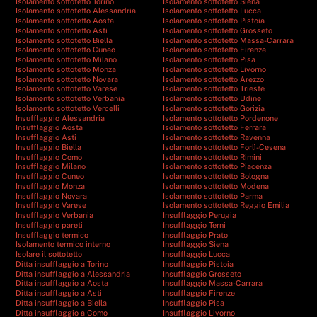
Isolamento sottotetto Torino
Isolamento sottotetto Siena
Isolamento sottotetto Alessandria
Isolamento sottotetto Lucca
Isolamento sottotetto Aosta
Isolamento sottotetto Pistoia
Isolamento sottotetto Asti
Isolamento sottotetto Grosseto
Isolamento sottotetto Biella
Isolamento sottotetto Massa-Carrara
Isolamento sottotetto Cuneo
Isolamento sottotetto Firenze
Isolamento sottotetto Milano
Isolamento sottotetto Pisa
Isolamento sottotetto Monza
Isolamento sottotetto Livorno
Isolamento sottotetto Novara
Isolamento sottotetto Arezzo
Isolamento sottotetto Varese
Isolamento sottotetto Trieste
Isolamento sottotetto Verbania
Isolamento sottotetto Udine
Isolamento sottotetto Vercelli
Isolamento sottotetto Gorizia
Insufflaggio Alessandria
Isolamento sottotetto Pordenone
Insufflaggio Aosta
Isolamento sottotetto Ferrara
Insufflaggio Asti
Isolamento sottotetto Ravenna
Insufflaggio Biella
Isolamento sottotetto Forlì-Cesena
Insufflaggio Como
Isolamento sottotetto Rimini
Insufflaggio Milano
Isolamento sottotetto Piacenza
Insufflaggio Cuneo
Isolamento sottotetto Bologna
Insufflaggio Monza
Isolamento sottotetto Modena
Insufflaggio Novara
Isolamento sottotetto Parma
Insufflaggio Varese
Isolamento sottotetto Reggio Emilia
Insufflaggio Verbania
Insufflaggio Perugia
Insufflaggio pareti
Insufflaggio Terni
Insufflaggio termico
Insufflaggio Prato
Isolamento termico interno
Insufflaggio Siena
Isolare il sottotetto
Insufflaggio Lucca
Ditta insufflaggio a Torino
Insufflaggio Pistoia
Ditta insufflaggio a Alessandria
Insufflaggio Grosseto
Ditta insufflaggio a Aosta
Insufflaggio Massa-Carrara
Ditta insufflaggio a Asti
Insufflaggio Firenze
Ditta insufflaggio a Biella
Insufflaggio Pisa
Ditta insufflaggio a Como
Insufflaggio Livorno