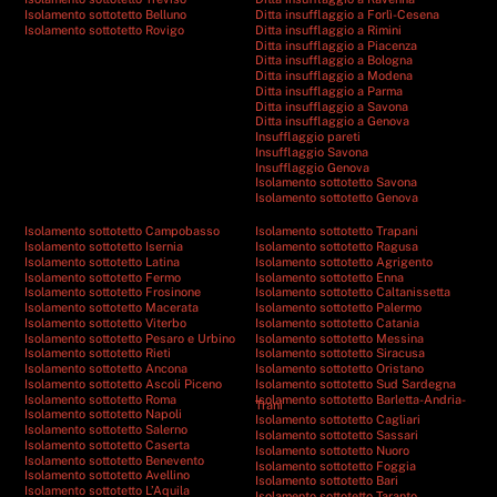
Isolamento sottotetto Belluno
Ditta insufflaggio a Forlì-Cesena
Isolamento sottotetto Rovigo
Ditta insufflaggio a Rimini
Ditta insufflaggio a Piacenza
Ditta insufflaggio a Bologna
Ditta insufflaggio a Modena
Ditta insufflaggio a Parma
Ditta insufflaggio a Savona
Ditta insufflaggio a Genova
Insufflaggio pareti
Insufflaggio Savona
Insufflaggio Genova
Isolamento sottotetto Savona
Isolamento sottotetto Genova
Isolamento sottotetto Campobasso
Isolamento sottotetto Trapani
Isolamento sottotetto Isernia
Isolamento sottotetto Ragusa
Isolamento sottotetto Latina
Isolamento sottotetto Agrigento
Isolamento sottotetto Fermo
Isolamento sottotetto Enna
Isolamento sottotetto Frosinone
Isolamento sottotetto Caltanissetta
Isolamento sottotetto Macerata
Isolamento sottotetto Palermo
Isolamento sottotetto Viterbo
Isolamento sottotetto Catania
Isolamento sottotetto Pesaro e Urbino
Isolamento sottotetto Messina
Isolamento sottotetto Rieti
Isolamento sottotetto Siracusa
Isolamento sottotetto Ancona
Isolamento sottotetto Oristano
Isolamento sottotetto Ascoli Piceno
Isolamento sottotetto Sud Sardegna
Isolamento sottotetto Roma
Isolamento sottotetto Barletta-Andria-
Trani
Isolamento sottotetto Napoli
Isolamento sottotetto Cagliari
Isolamento sottotetto Salerno
Isolamento sottotetto Sassari
Isolamento sottotetto Caserta
Isolamento sottotetto Nuoro
Isolamento sottotetto Benevento
Isolamento sottotetto Foggia
Isolamento sottotetto Avellino
Isolamento sottotetto Bari
Isolamento sottotetto L’Aquila
Isolamento sottotetto Taranto