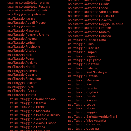
Isolamento sottotetto Teramo
Isolamento sottotetto Brindisi
Isolamento sottotetto Pescara
Isolamento sottotetto Lecce
Isolamento sottotetto Chieti
Isolamento sottotetto Vibo Valentia
Insufflaggio Campobasso
Isolamento sottotetto Catanzaro
Insufflaggio Isernia
Isolamento sottotetto Cosenza
Insufflaggio Ascoli Piceno
Isolamento sottotetto Reggio Calabria
Insufflaggio Fermo
Isolamento sottotetto Crotone
Insufflaggio Macerata
Isolamento sottotetto Matera
Insufflaggio Pesaro e Urbino
Isolamento sottotetto Potenza
Insufflaggio Ancona
Insufflaggio Caltanissetta
Insufflaggio Latina
Insufflaggio Enna
Insufflaggio Frosinone
Insufflaggio Siracusa
Insufflaggio Viterbo
Insufflaggio Trapani
Insufflaggio Rieti
Insufflaggio Ragusa
Insufflaggio Roma
Insufflaggio Agrigento
Insufflaggio Avellino
Insufflaggio Oristano
Insufflaggio Napoli
Insufflaggio Palermo
Insufflaggio Salerno
Insufflaggio Sud Sardegna
Insufflaggio Caserta
Insufflaggio Catania
Insufflaggio Benevento
Insufflaggio Messina
Insufflaggio Pescara
Insufflaggio Bari
Insufflaggio Chieti
Insufflaggio Taranto
Insufflaggio L’Aquila
Insufflaggio Cagliari
Insufflaggio Teramo
Insufflaggio Brindisi
Ditta insufflaggio a Campobasso
Insufflaggio Sassari
Ditta insufflaggio a Isernia
Insufflaggio Lecce
Ditta insufflaggio a Fermo
Insufflaggio Nuoro
Ditta insufflaggio a Macerata
Insufflaggio Foggia
Ditta insufflaggio a Pesaro e Urbino
Insufflaggio Barletta-Andria-Trani
Ditta insufflaggio a Ancona
Insufflaggio Vibo Valentia
Ditta insufflaggio a Ascoli Piceno
Insufflaggio Catanzaro
Ditta insufflaggio a Latina
Insufflaggio Cosenza
Ditta insufflaggio a Frosinone