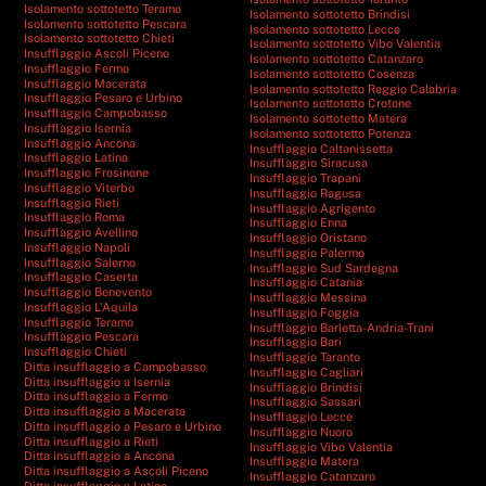
Isolamento sottotetto Teramo
Isolamento sottotetto Brindisi
Isolamento sottotetto Pescara
Isolamento sottotetto Lecce
Isolamento sottotetto Chieti
Isolamento sottotetto Vibo Valentia
Insufflaggio Ascoli Piceno
Isolamento sottotetto Catanzaro
Insufflaggio Fermo
Isolamento sottotetto Cosenza
Insufflaggio Macerata
Isolamento sottotetto Reggio Calabria
Insufflaggio Pesaro e Urbino
Isolamento sottotetto Crotone
Insufflaggio Campobasso
Isolamento sottotetto Matera
Insufflaggio Isernia
Isolamento sottotetto Potenza
Insufflaggio Ancona
Insufflaggio Caltanissetta
Insufflaggio Latina
Insufflaggio Siracusa
Insufflaggio Frosinone
Insufflaggio Trapani
Insufflaggio Viterbo
Insufflaggio Ragusa
Insufflaggio Rieti
Insufflaggio Agrigento
Insufflaggio Roma
Insufflaggio Enna
Insufflaggio Avellino
Insufflaggio Oristano
Insufflaggio Napoli
Insufflaggio Palermo
Insufflaggio Salerno
Insufflaggio Sud Sardegna
Insufflaggio Caserta
Insufflaggio Catania
Insufflaggio Benevento
Insufflaggio Messina
Insufflaggio L’Aquila
Insufflaggio Foggia
Insufflaggio Teramo
Insufflaggio Barletta-Andria-Trani
Insufflaggio Pescara
Insufflaggio Bari
Insufflaggio Chieti
Insufflaggio Taranto
Ditta insufflaggio a Campobasso
Insufflaggio Cagliari
Ditta insufflaggio a Isernia
Insufflaggio Brindisi
Ditta insufflaggio a Fermo
Insufflaggio Sassari
Ditta insufflaggio a Macerata
Insufflaggio Lecce
Ditta insufflaggio a Pesaro e Urbino
Insufflaggio Nuoro
Ditta insufflaggio a Rieti
Insufflaggio Vibo Valentia
Ditta insufflaggio a Ancona
Insufflaggio Matera
Ditta insufflaggio a Ascoli Piceno
Insufflaggio Catanzaro
Ditta insufflaggio a Latina