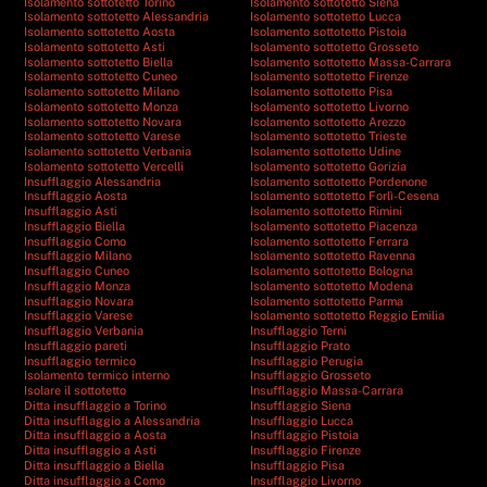
Isolamento sottotetto Torino
Isolamento sottotetto Siena
Isolamento sottotetto Alessandria
Isolamento sottotetto Lucca
Isolamento sottotetto Aosta
Isolamento sottotetto Pistoia
Isolamento sottotetto Asti
Isolamento sottotetto Grosseto
Isolamento sottotetto Biella
Isolamento sottotetto Massa-Carrara
Isolamento sottotetto Cuneo
Isolamento sottotetto Firenze
Isolamento sottotetto Milano
Isolamento sottotetto Pisa
Isolamento sottotetto Monza
Isolamento sottotetto Livorno
Isolamento sottotetto Novara
Isolamento sottotetto Arezzo
Isolamento sottotetto Varese
Isolamento sottotetto Trieste
Isolamento sottotetto Verbania
Isolamento sottotetto Udine
Isolamento sottotetto Vercelli
Isolamento sottotetto Gorizia
Insufflaggio Alessandria
Isolamento sottotetto Pordenone
Insufflaggio Aosta
Isolamento sottotetto Forlì-Cesena
Insufflaggio Asti
Isolamento sottotetto Rimini
Insufflaggio Biella
Isolamento sottotetto Piacenza
Insufflaggio Como
Isolamento sottotetto Ferrara
Insufflaggio Milano
Isolamento sottotetto Ravenna
Insufflaggio Cuneo
Isolamento sottotetto Bologna
Insufflaggio Monza
Isolamento sottotetto Modena
Insufflaggio Novara
Isolamento sottotetto Parma
Insufflaggio Varese
Isolamento sottotetto Reggio Emilia
Insufflaggio Verbania
Insufflaggio Terni
Insufflaggio pareti
Insufflaggio Prato
Insufflaggio termico
Insufflaggio Perugia
Isolamento termico interno
Insufflaggio Grosseto
Isolare il sottotetto
Insufflaggio Massa-Carrara
Ditta insufflaggio a Torino
Insufflaggio Siena
Ditta insufflaggio a Alessandria
Insufflaggio Lucca
Ditta insufflaggio a Aosta
Insufflaggio Pistoia
Ditta insufflaggio a Asti
Insufflaggio Firenze
Ditta insufflaggio a Biella
Insufflaggio Pisa
Ditta insufflaggio a Como
Insufflaggio Livorno