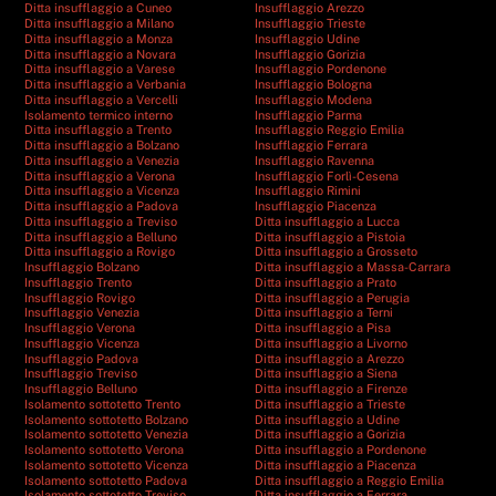
Ditta insufflaggio a Cuneo
Insufflaggio Arezzo
Ditta insufflaggio a Milano
Insufflaggio Trieste
Ditta insufflaggio a Monza
Insufflaggio Udine
Ditta insufflaggio a Novara
Insufflaggio Gorizia
Ditta insufflaggio a Varese
Insufflaggio Pordenone
Ditta insufflaggio a Verbania
Insufflaggio Bologna
Ditta insufflaggio a Vercelli
Insufflaggio Modena
Isolamento termico interno
Insufflaggio Parma
Ditta insufflaggio a Trento
Insufflaggio Reggio Emilia
Ditta insufflaggio a Bolzano
Insufflaggio Ferrara
Ditta insufflaggio a Venezia
Insufflaggio Ravenna
Ditta insufflaggio a Verona
Insufflaggio Forlì-Cesena
Ditta insufflaggio a Vicenza
Insufflaggio Rimini
Ditta insufflaggio a Padova
Insufflaggio Piacenza
Ditta insufflaggio a Treviso
Ditta insufflaggio a Lucca
Ditta insufflaggio a Belluno
Ditta insufflaggio a Pistoia
Ditta insufflaggio a Rovigo
Ditta insufflaggio a Grosseto
Insufflaggio Bolzano
Ditta insufflaggio a Massa-Carrara
Insufflaggio Trento
Ditta insufflaggio a Prato
Insufflaggio Rovigo
Ditta insufflaggio a Perugia
Insufflaggio Venezia
Ditta insufflaggio a Terni
Insufflaggio Verona
Ditta insufflaggio a Pisa
Insufflaggio Vicenza
Ditta insufflaggio a Livorno
Insufflaggio Padova
Ditta insufflaggio a Arezzo
Insufflaggio Treviso
Ditta insufflaggio a Siena
Insufflaggio Belluno
Ditta insufflaggio a Firenze
Isolamento sottotetto Trento
Ditta insufflaggio a Trieste
Isolamento sottotetto Bolzano
Ditta insufflaggio a Udine
Isolamento sottotetto Venezia
Ditta insufflaggio a Gorizia
Isolamento sottotetto Verona
Ditta insufflaggio a Pordenone
Isolamento sottotetto Vicenza
Ditta insufflaggio a Piacenza
Isolamento sottotetto Padova
Ditta insufflaggio a Reggio Emilia
Isolamento sottotetto Treviso
Ditta insufflaggio a Ferrara