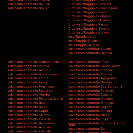
Isolamento sottotetto Belluno
Ditta insufflaggio a Ravenna
Isolamento sottotetto Rovigo
Ditta insufflaggio a Forlì-Cesena
Ditta insufflaggio a Rimini
Ditta insufflaggio a Bologna
Ditta insufflaggio a Modena
Ditta insufflaggio a Parma
Ditta insufflaggio a Savona
Ditta insufflaggio a Genova
Insufflaggio pareti
Insufflaggio Savona
Insufflaggio Genova
Isolamento sottotetto Savona
Isolamento sottotetto Genova
Isolamento sottotetto Campobasso
Isolamento sottotetto Enna
Isolamento sottotetto Isernia
Isolamento sottotetto Caltanissetta
Isolamento sottotetto Ancona
Isolamento sottotetto Trapani
Isolamento sottotetto Ascoli Piceno
Isolamento sottotetto Ragusa
Isolamento sottotetto Latina
Isolamento sottotetto Agrigento
Isolamento sottotetto Fermo
Isolamento sottotetto Oristano
Isolamento sottotetto Frosinone
Isolamento sottotetto Sud Sardegna
Isolamento sottotetto Macerata
Isolamento sottotetto Palermo
Isolamento sottotetto Viterbo
Isolamento sottotetto Catania
Isolamento sottotetto Pesaro e Urbino
Isolamento sottotetto Messina
Isolamento sottotetto Rieti
Isolamento sottotetto Siracusa
Isolamento sottotetto Roma
Isolamento sottotetto Cagliari
Isolamento sottotetto Napoli
Isolamento sottotetto Sassari
Isolamento sottotetto Salerno
Isolamento sottotetto Nuoro
Isolamento sottotetto Caserta
Isolamento sottotetto Foggia
Isolamento sottotetto Benevento
Isolamento sottotetto Barletta-Andria-
Trani
Isolamento sottotetto Avellino
Isolamento sottotetto Bari
Isolamento sottotetto L’Aquila
Isolamento sottotetto Taranto