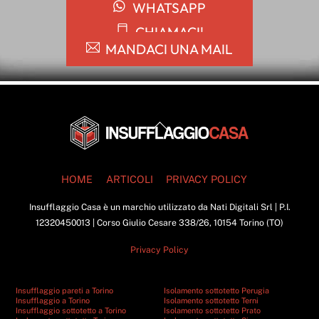
WHATSAPP
CHIAMACI!
MANDACI UNA MAIL
Back
To
Top
HOME
ARTICOLI
PRIVACY POLICY
Insufflaggio Casa è un marchio utilizzato da Nati Digitali Srl | P.I.
12320450013 | Corso Giulio Cesare 338/26, 10154 Torino (TO)
Privacy Policy
Insufflaggio pareti a Torino
Isolamento sottotetto Perugia
Insufflaggio a Torino
Isolamento sottotetto Terni
Insufflaggio sottotetto a Torino
Isolamento sottotetto Prato