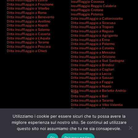
Insufflaggio Cosenza
Ditta insufflaggio a Frosinone
Insufflaggio Reggio Calabria
Ditta insufflaggio a Viterbo
Insufflaggio Crotone
Ditta insufflaggio a Roma
Insufflaggio Potenza
Ditta insufflaggio a Benevento
Ditta insufflaggio a Caltanissetta
Ditta insufflaggio a Avellino
Ditta insufflaggio a Siracusa
Ditta insufflaggio a Napoli
Ditta insufflaggio a Trapani
Ditta insufflaggio a Salerno
Ditta insufflaggio a Ragusa
Ditta insufflaggio a Caserta
Ditta insufflaggio a Agrigento
Ditta insufflaggio a L’Aquila
Ditta insufflaggio a Enna
Ditta insufflaggio a Teramo
Ditta insufflaggio a Palermo
Ditta insufflaggio a Pescara
Ditta insufflaggio a Catania
Ditta insufflaggio a Chieti
Ditta insufflaggio a Messina
Ditta insufflaggio a Oristano
Ditta insufflaggio a Sud Sardegna
Ditta insufflaggio a Brindisi
Ditta insufflaggio a Cagliari
Ditta insufflaggio a Lecce
Ditta insufflaggio a Sassari
Ditta insufflaggio a Foggia
Ditta insufflaggio a Nuoro
Ditta insufflaggio a Barletta-Andria-
Trani
Ditta insufflaggio a Bari
Ditta insufflaggio a Taranto
Ditta insufflaggio a Vibo Valentia
Ditta insufflaggio a Matera
Ditta insufflaggio a Catanzaro
Utilizziamo i cookie per essere sicuri che tu possa avere la
Ditta insufflaggio a Cosenza
Ditta insufflaggio a Reggio Calabria
migliore esperienza sul nostro sito. Se continui ad utilizzare
Ditta insufflaggio a Crotone
questo sito noi assumiamo che tu ne sia consapevole.
Ditta insufflaggio a Potenza
Ok
Privacy policy