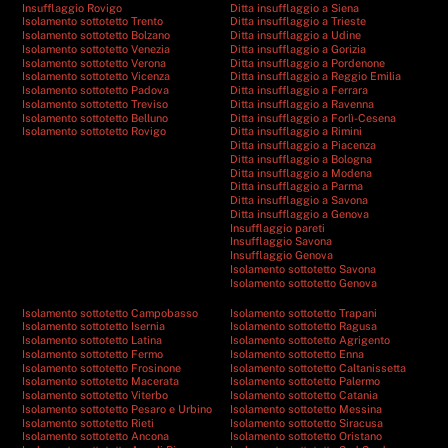
Insufflaggio Rovigo
Ditta insufflaggio a Siena
Isolamento sottotetto Trento
Ditta insufflaggio a Trieste
Isolamento sottotetto Bolzano
Ditta insufflaggio a Udine
Isolamento sottotetto Venezia
Ditta insufflaggio a Gorizia
Isolamento sottotetto Verona
Ditta insufflaggio a Pordenone
Isolamento sottotetto Vicenza
Ditta insufflaggio a Reggio Emilia
Isolamento sottotetto Padova
Ditta insufflaggio a Ferrara
Isolamento sottotetto Treviso
Ditta insufflaggio a Ravenna
Isolamento sottotetto Belluno
Ditta insufflaggio a Forlì-Cesena
Isolamento sottotetto Rovigo
Ditta insufflaggio a Rimini
Ditta insufflaggio a Piacenza
Ditta insufflaggio a Bologna
Ditta insufflaggio a Modena
Ditta insufflaggio a Parma
Ditta insufflaggio a Savona
Ditta insufflaggio a Genova
Insufflaggio pareti
Insufflaggio Savona
Insufflaggio Genova
Isolamento sottotetto Savona
Isolamento sottotetto Genova
Isolamento sottotetto Campobasso
Isolamento sottotetto Trapani
Isolamento sottotetto Isernia
Isolamento sottotetto Ragusa
Isolamento sottotetto Latina
Isolamento sottotetto Agrigento
Isolamento sottotetto Fermo
Isolamento sottotetto Enna
Isolamento sottotetto Frosinone
Isolamento sottotetto Caltanissetta
Isolamento sottotetto Macerata
Isolamento sottotetto Palermo
Isolamento sottotetto Viterbo
Isolamento sottotetto Catania
Isolamento sottotetto Pesaro e Urbino
Isolamento sottotetto Messina
Isolamento sottotetto Rieti
Isolamento sottotetto Siracusa
Isolamento sottotetto Ancona
Isolamento sottotetto Oristano