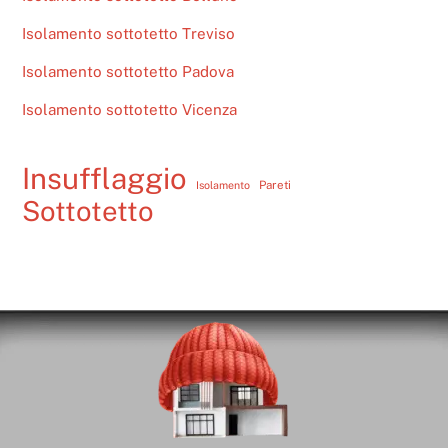
Isolamento sottotetto Treviso
Isolamento sottotetto Padova
Isolamento sottotetto Vicenza
Insufflaggio
Pareti
Isolamento
Sottotetto