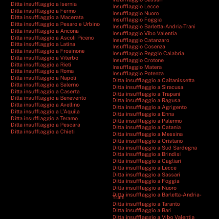
Ditta insufflaggio a Isernia
Insufflaggio Lecce
Ditta insufflaggio a Fermo
Insufflaggio Nuoro
Ditta insufflaggio a Macerata
Insufflaggio Foggia
Ditta insufflaggio a Pesaro e Urbino
Insufflaggio Barletta-Andria-Trani
Ditta insufflaggio a Ancona
Insufflaggio Vibo Valentia
Ditta insufflaggio a Ascoli Piceno
Insufflaggio Catanzaro
Ditta insufflaggio a Latina
Insufflaggio Cosenza
Ditta insufflaggio a Frosinone
Insufflaggio Reggio Calabria
Ditta insufflaggio a Viterbo
Insufflaggio Crotone
Ditta insufflaggio a Rieti
Insufflaggio Matera
Ditta insufflaggio a Roma
Insufflaggio Potenza
Ditta insufflaggio a Napoli
Ditta insufflaggio a Caltanissetta
Ditta insufflaggio a Salerno
Ditta insufflaggio a Siracusa
Ditta insufflaggio a Caserta
Ditta insufflaggio a Trapani
Ditta insufflaggio a Benevento
Ditta insufflaggio a Ragusa
Ditta insufflaggio a Avellino
Ditta insufflaggio a Agrigento
Ditta insufflaggio a L’Aquila
Ditta insufflaggio a Enna
Ditta insufflaggio a Teramo
Ditta insufflaggio a Palermo
Ditta insufflaggio a Pescara
Ditta insufflaggio a Catania
Ditta insufflaggio a Chieti
Ditta insufflaggio a Messina
Ditta insufflaggio a Oristano
Ditta insufflaggio a Sud Sardegna
Ditta insufflaggio a Brindisi
Ditta insufflaggio a Cagliari
Ditta insufflaggio a Lecce
Ditta insufflaggio a Sassari
Ditta insufflaggio a Foggia
Ditta insufflaggio a Nuoro
Ditta insufflaggio a Barletta-Andria-
Trani
Ditta insufflaggio a Taranto
Ditta insufflaggio a Bari
Ditta insufflaggio a Vibo Valentia