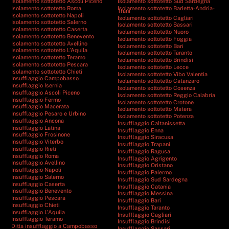
Isolamento sottotetto Ascoli Piceno
Isolamento sottotetto Sud Sardegna
Isolamento sottotetto Roma
Isolamento sottotetto Barletta-Andria-
Trani
Isolamento sottotetto Napoli
Isolamento sottotetto Cagliari
Isolamento sottotetto Salerno
Isolamento sottotetto Sassari
Isolamento sottotetto Caserta
Isolamento sottotetto Nuoro
Isolamento sottotetto Benevento
Isolamento sottotetto Foggia
Isolamento sottotetto Avellino
Isolamento sottotetto Bari
Isolamento sottotetto L’Aquila
Isolamento sottotetto Taranto
Isolamento sottotetto Teramo
Isolamento sottotetto Brindisi
Isolamento sottotetto Pescara
Isolamento sottotetto Lecce
Isolamento sottotetto Chieti
Isolamento sottotetto Vibo Valentia
Insufflaggio Campobasso
Isolamento sottotetto Catanzaro
Insufflaggio Isernia
Isolamento sottotetto Cosenza
Insufflaggio Ascoli Piceno
Isolamento sottotetto Reggio Calabria
Insufflaggio Fermo
Isolamento sottotetto Crotone
Insufflaggio Macerata
Isolamento sottotetto Matera
Insufflaggio Pesaro e Urbino
Isolamento sottotetto Potenza
Insufflaggio Ancona
Insufflaggio Caltanissetta
Insufflaggio Latina
Insufflaggio Enna
Insufflaggio Frosinone
Insufflaggio Siracusa
Insufflaggio Viterbo
Insufflaggio Trapani
Insufflaggio Rieti
Insufflaggio Ragusa
Insufflaggio Roma
Insufflaggio Agrigento
Insufflaggio Avellino
Insufflaggio Oristano
Insufflaggio Napoli
Insufflaggio Palermo
Insufflaggio Salerno
Insufflaggio Sud Sardegna
Insufflaggio Caserta
Insufflaggio Catania
Insufflaggio Benevento
Insufflaggio Messina
Insufflaggio Pescara
Insufflaggio Bari
Insufflaggio Chieti
Insufflaggio Taranto
Insufflaggio L’Aquila
Insufflaggio Cagliari
Insufflaggio Teramo
Insufflaggio Brindisi
Ditta insufflaggio a Campobasso
Insufflaggio Sassari