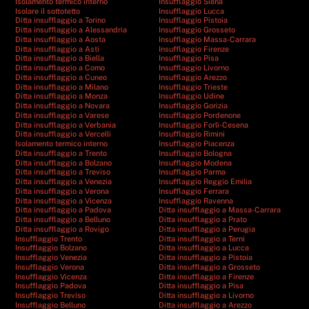
Isolamento termico interno
Insufflaggio Siena
Isolare il sottotetto
Insufflaggio Lucca
Ditta insufflaggio a Torino
Insufflaggio Pistoia
Ditta insufflaggio a Alessandria
Insufflaggio Grosseto
Ditta insufflaggio a Aosta
Insufflaggio Massa-Carrara
Ditta insufflaggio a Asti
Insufflaggio Firenze
Ditta insufflaggio a Biella
Insufflaggio Pisa
Ditta insufflaggio a Como
Insufflaggio Livorno
Ditta insufflaggio a Cuneo
Insufflaggio Arezzo
Ditta insufflaggio a Milano
Insufflaggio Trieste
Ditta insufflaggio a Monza
Insufflaggio Udine
Ditta insufflaggio a Novara
Insufflaggio Gorizia
Ditta insufflaggio a Varese
Insufflaggio Pordenone
Ditta insufflaggio a Verbania
Insufflaggio Forlì-Cesena
Ditta insufflaggio a Vercelli
Insufflaggio Rimini
Isolamento termico interno
Insufflaggio Piacenza
Ditta insufflaggio a Trento
Insufflaggio Bologna
Ditta insufflaggio a Bolzano
Insufflaggio Modena
Ditta insufflaggio a Treviso
Insufflaggio Parma
Ditta insufflaggio a Venezia
Insufflaggio Reggio Emilia
Ditta insufflaggio a Verona
Insufflaggio Ferrara
Ditta insufflaggio a Vicenza
Insufflaggio Ravenna
Ditta insufflaggio a Padova
Ditta insufflaggio a Massa-Carrara
Ditta insufflaggio a Belluno
Ditta insufflaggio a Prato
Ditta insufflaggio a Rovigo
Ditta insufflaggio a Perugia
Insufflaggio Trento
Ditta insufflaggio a Terni
Insufflaggio Bolzano
Ditta insufflaggio a Lucca
Insufflaggio Venezia
Ditta insufflaggio a Pistoia
Insufflaggio Verona
Ditta insufflaggio a Grosseto
Insufflaggio Vicenza
Ditta insufflaggio a Firenze
Insufflaggio Padova
Ditta insufflaggio a Pisa
Insufflaggio Treviso
Ditta insufflaggio a Livorno
Insufflaggio Belluno
Ditta insufflaggio a Arezzo