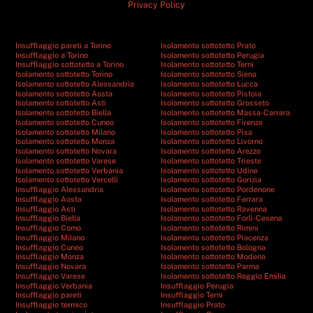
Privacy Policy
Insufflaggio pareti a Torino
Isolamento sottotetto Prato
Insufflaggio a Torino
Isolamento sottotetto Perugia
Insufflaggio sottotetto a Torino
Isolamento sottotetto Terni
Isolamento sottotetto Torino
Isolamento sottotetto Siena
Isolamento sottotetto Alessandria
Isolamento sottotetto Lucca
Isolamento sottotetto Aosta
Isolamento sottotetto Pistoia
Isolamento sottotetto Asti
Isolamento sottotetto Grosseto
Isolamento sottotetto Biella
Isolamento sottotetto Massa-Carrara
Isolamento sottotetto Cuneo
Isolamento sottotetto Firenze
Isolamento sottotetto Milano
Isolamento sottotetto Pisa
Isolamento sottotetto Monza
Isolamento sottotetto Livorno
Isolamento sottotetto Novara
Isolamento sottotetto Arezzo
Isolamento sottotetto Varese
Isolamento sottotetto Trieste
Isolamento sottotetto Verbania
Isolamento sottotetto Udine
Isolamento sottotetto Vercelli
Isolamento sottotetto Gorizia
Insufflaggio Alessandria
Isolamento sottotetto Pordenone
Insufflaggio Aosta
Isolamento sottotetto Ferrara
Insufflaggio Asti
Isolamento sottotetto Ravenna
Insufflaggio Biella
Isolamento sottotetto Forlì-Cesena
Insufflaggio Como
Isolamento sottotetto Rimini
Insufflaggio Milano
Isolamento sottotetto Piacenza
Insufflaggio Cuneo
Isolamento sottotetto Bologna
Insufflaggio Monza
Isolamento sottotetto Modena
Insufflaggio Novara
Isolamento sottotetto Parma
Insufflaggio Varese
Isolamento sottotetto Reggio Emilia
Insufflaggio Verbania
Insufflaggio Perugia
Insufflaggio pareti
Insufflaggio Terni
Insufflaggio termico
Insufflaggio Prato