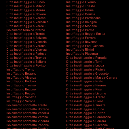
Ditta insufflaggio a Cuneo
Insufflaggio Livorno
Ditta insufflaggio a Milano
Insufflaggio Trieste
Ditta insufflaggio a Monza
Insufflaggio Udine
Ditta insufflaggio a Novara
Insufflaggio Gorizia
Ditta insufflaggio a Varese
Insufflaggio Pordenone
Ditta insufflaggio a Verbania
Insufflaggio Bologna
Ditta insufflaggio a Vercelli
Insufflaggio Modena
Isolamento termico interno
Insufflaggio Parma
Ditta insufflaggio a Trento
Insufflaggio Reggio Emilia
Ditta insufflaggio a Bolzano
Insufflaggio Ferrara
Ditta insufflaggio a Venezia
Insufflaggio Ravenna
Ditta insufflaggio a Verona
Insufflaggio Forlì-Cesena
Ditta insufflaggio a Vicenza
Insufflaggio Rimini
Ditta insufflaggio a Padova
Insufflaggio Piacenza
Ditta insufflaggio a Treviso
Ditta insufflaggio a Perugia
Ditta insufflaggio a Belluno
Ditta insufflaggio a Terni
Ditta insufflaggio a Rovigo
Ditta insufflaggio a Lucca
Insufflaggio Trento
Ditta insufflaggio a Pistoia
Insufflaggio Bolzano
Ditta insufflaggio a Grosseto
Insufflaggio Vicenza
Ditta insufflaggio a Massa-Carrara
Insufflaggio Padova
Ditta insufflaggio a Prato
Insufflaggio Treviso
Ditta insufflaggio a Firenze
Insufflaggio Belluno
Ditta insufflaggio a Pisa
Insufflaggio Rovigo
Ditta insufflaggio a Livorno
Insufflaggio Venezia
Ditta insufflaggio a Arezzo
Insufflaggio Verona
Ditta insufflaggio a Siena
Isolamento sottotetto Trento
Ditta insufflaggio a Trieste
Isolamento sottotetto Bolzano
Ditta insufflaggio a Udine
Isolamento sottotetto Venezia
Ditta insufflaggio a Gorizia
Isolamento sottotetto Verona
Ditta insufflaggio a Pordenone
Isolamento sottotetto Vicenza
Ditta insufflaggio a Ferrara
Isolamento sottotetto Padova
Ditta insufflaggio a Ravenna
Isolamento sottotetto Treviso
Ditta insufflaggio a Forlì-Cesena