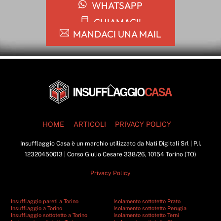
WHATSAPP
CHIAMACI!
MANDACI UNA MAIL
Back
To
Top
HOME
ARTICOLI
PRIVACY POLICY
Insufflaggio Casa è un marchio utilizzato da Nati Digitali Srl | P.I.
12320450013 | Corso Giulio Cesare 338/26, 10154 Torino (TO)
Privacy Policy
Insufflaggio pareti a Torino
Isolamento sottotetto Prato
Insufflaggio a Torino
Isolamento sottotetto Perugia
Insufflaggio sottotetto a Torino
Isolamento sottotetto Terni