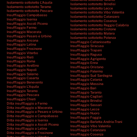
Isolamento sottotetto L’Aquila
Isolamento sottotetto Brindisi
Isolamento sottotetto Teramo
Isolamento sottotetto Lecce
Isolamento sottotetto Pescara
Isolamento sottotetto Vibo Valentia
Insufflaggio Campobasso
Isolamento sottotetto Catanzaro
Insufflaggio Isernia
Isolamento sottotetto Cosenza
Insufflaggio Ascoli Piceno
Isolamento sottotetto Reggio Calabria
Insufflaggio Fermo
Isolamento sottotetto Crotone
Insufflaggio Macerata
Isolamento sottotetto Matera
Insufflaggio Pesaro e Urbino
Isolamento sottotetto Potenza
Insufflaggio Ancona
Insufflaggio Caltanissetta
Insufflaggio Latina
Insufflaggio Siracusa
Insufflaggio Frosinone
Insufflaggio Trapani
Insufflaggio Viterbo
Insufflaggio Ragusa
Insufflaggio Rieti
Insufflaggio Agrigento
Insufflaggio Roma
Insufflaggio Enna
Insufflaggio Avellino
Insufflaggio Oristano
Insufflaggio Napoli
Insufflaggio Palermo
Insufflaggio Salerno
Insufflaggio Sud Sardegna
Insufflaggio Caserta
Insufflaggio Catania
Insufflaggio Benevento
Insufflaggio Messina
Insufflaggio L’Aquila
Insufflaggio Bari
Insufflaggio Teramo
Insufflaggio Taranto
Insufflaggio Pescara
Insufflaggio Cagliari
Insufflaggio Chieti
Insufflaggio Brindisi
Ditta insufflaggio a Fermo
Insufflaggio Sassari
Ditta insufflaggio a Macerata
Insufflaggio Lecce
Ditta insufflaggio a Pesaro e Urbino
Insufflaggio Nuoro
Ditta insufflaggio a Campobasso
Insufflaggio Foggia
Ditta insufflaggio a Isernia
Insufflaggio Barletta-Andria-Trani
Ditta insufflaggio a Ascoli Piceno
Insufflaggio Vibo Valentia
Ditta insufflaggio a Latina
Insufflaggio Catanzaro
Ditta insufflaggio a Frosinone
Insufflaggio Cosenza
Ditta insufflaggio a Viterbo