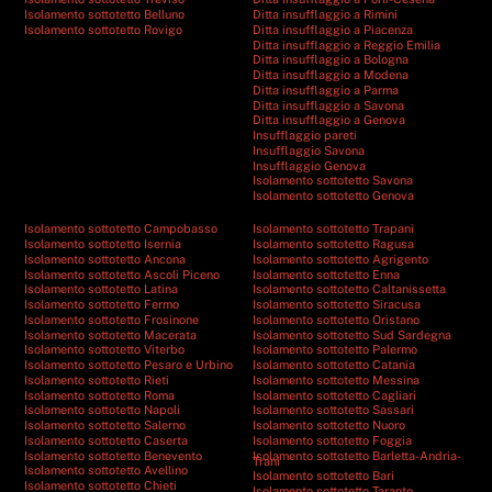
Isolamento sottotetto Belluno
Ditta insufflaggio a Rimini
Isolamento sottotetto Rovigo
Ditta insufflaggio a Piacenza
Ditta insufflaggio a Reggio Emilia
Ditta insufflaggio a Bologna
Ditta insufflaggio a Modena
Ditta insufflaggio a Parma
Ditta insufflaggio a Savona
Ditta insufflaggio a Genova
Insufflaggio pareti
Insufflaggio Savona
Insufflaggio Genova
Isolamento sottotetto Savona
Isolamento sottotetto Genova
Isolamento sottotetto Campobasso
Isolamento sottotetto Trapani
Isolamento sottotetto Isernia
Isolamento sottotetto Ragusa
Isolamento sottotetto Ancona
Isolamento sottotetto Agrigento
Isolamento sottotetto Ascoli Piceno
Isolamento sottotetto Enna
Isolamento sottotetto Latina
Isolamento sottotetto Caltanissetta
Isolamento sottotetto Fermo
Isolamento sottotetto Siracusa
Isolamento sottotetto Frosinone
Isolamento sottotetto Oristano
Isolamento sottotetto Macerata
Isolamento sottotetto Sud Sardegna
Isolamento sottotetto Viterbo
Isolamento sottotetto Palermo
Isolamento sottotetto Pesaro e Urbino
Isolamento sottotetto Catania
Isolamento sottotetto Rieti
Isolamento sottotetto Messina
Isolamento sottotetto Roma
Isolamento sottotetto Cagliari
Isolamento sottotetto Napoli
Isolamento sottotetto Sassari
Isolamento sottotetto Salerno
Isolamento sottotetto Nuoro
Isolamento sottotetto Caserta
Isolamento sottotetto Foggia
Isolamento sottotetto Benevento
Isolamento sottotetto Barletta-Andria-
Trani
Isolamento sottotetto Avellino
Isolamento sottotetto Bari
Isolamento sottotetto Chieti
Isolamento sottotetto Taranto