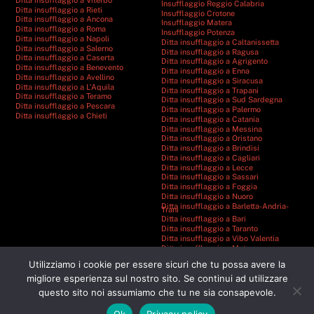
Insufflaggio Reggio Calabria
Ditta insufflaggio a Rieti
Insufflaggio Crotone
Ditta insufflaggio a Ancona
Insufflaggio Matera
Ditta insufflaggio a Roma
Insufflaggio Potenza
Ditta insufflaggio a Napoli
Ditta insufflaggio a Caltanissetta
Ditta insufflaggio a Salerno
Ditta insufflaggio a Ragusa
Ditta insufflaggio a Caserta
Ditta insufflaggio a Agrigento
Ditta insufflaggio a Benevento
Ditta insufflaggio a Enna
Ditta insufflaggio a Avellino
Ditta insufflaggio a Siracusa
Ditta insufflaggio a L’Aquila
Ditta insufflaggio a Trapani
Ditta insufflaggio a Teramo
Ditta insufflaggio a Sud Sardegna
Ditta insufflaggio a Pescara
Ditta insufflaggio a Palermo
Ditta insufflaggio a Chieti
Ditta insufflaggio a Catania
Ditta insufflaggio a Messina
Ditta insufflaggio a Oristano
Ditta insufflaggio a Brindisi
Ditta insufflaggio a Cagliari
Ditta insufflaggio a Lecce
Ditta insufflaggio a Sassari
Ditta insufflaggio a Foggia
Ditta insufflaggio a Nuoro
Ditta insufflaggio a Barletta-Andria-
Trani
Ditta insufflaggio a Bari
Ditta insufflaggio a Taranto
Ditta insufflaggio a Vibo Valentia
Ditta insufflaggio a Matera
Ditta insufflaggio a Catanzaro
Utilizziamo i cookie per essere sicuri che tu possa avere la
Ditta insufflaggio a Cosenza
Ditta insufflaggio a Reggio Calabria
migliore esperienza sul nostro sito. Se continui ad utilizzare
Ditta insufflaggio a Crotone
questo sito noi assumiamo che tu ne sia consapevole.
Ditta insufflaggio a Potenza
Ok
Privacy policy