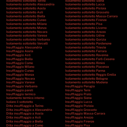
Isolamento sottotetto Torino
Isolamento sottotetto Siena
Isolamento sottotetto Alessandria
Isolamento sottotetto Lucca
Isolamento sottotetto Aosta
Isolamento sottotetto Pistoia
Isolamento sottotetto Asti
Isolamento sottotetto Grosseto
Isolamento sottotetto Biella
Isolamento sottotetto Massa-Carrara
Isolamento sottotetto Cuneo
Isolamento sottotetto Firenze
Isolamento sottotetto Milano
Isolamento sottotetto Pisa
Isolamento sottotetto Monza
Isolamento sottotetto Livorno
Isolamento sottotetto Novara
Isolamento sottotetto Arezzo
Isolamento sottotetto Varese
Isolamento sottotetto Udine
Isolamento sottotetto Verbania
Isolamento sottotetto Gorizia
Isolamento sottotetto Vercelli
Isolamento sottotetto Pordenone
Insufflaggio Alessandria
Isolamento sottotetto Trieste
Insufflaggio Aosta
Isolamento sottotetto Ferrara
Insufflaggio Asti
Isolamento sottotetto Ravenna
Insufflaggio Biella
Isolamento sottotetto Forlì-Cesena
Insufflaggio Como
Isolamento sottotetto Rimini
Insufflaggio Milano
Isolamento sottotetto Piacenza
Insufflaggio Cuneo
Isolamento sottotetto Parma
Insufflaggio Monza
Isolamento sottotetto Reggio Emilia
Insufflaggio Novara
Isolamento sottotetto Bologna
Insufflaggio Varese
Isolamento sottotetto Modena
Insufflaggio Verbania
Insufflaggio Perugia
Insufflaggio pareti
Insufflaggio Terni
Insufflaggio termico
Insufflaggio Prato
Isolamento termico interno
Insufflaggio Siena
Isolare il sottotetto
Insufflaggio Lucca
Ditta insufflaggio a Torino
Insufflaggio Pistoia
Ditta insufflaggio a Alessandria
Insufflaggio Grosseto
Ditta insufflaggio a Aosta
Insufflaggio Massa-Carrara
Ditta insufflaggio a Asti
Insufflaggio Arezzo
Ditta insufflaggio a Biella
Insufflaggio Firenze
Ditta insufflaggio a Como
Insufflaggio Pisa