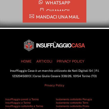
WHATSAPP
CHIAMACI!
MANDACI UNA MAIL
Back
To
Top
HOME
ARTICOLI
PRIVACY POLICY
Insufflaggio Casa è un marchio utilizzato da Nati Digitali Srl | P.I.
12320450013 | Corso Giulio Cesare 338/26, 10154 Torino (TO)
Privacy Policy
Insufflaggio pareti a Torino
Isolamento sottotetto Perugia
Insufflaggio a Torino
Isolamento sottotetto Terni
Insufflaggio sottotetto a Torino
Isolamento sottotetto Prato