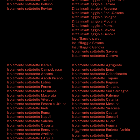
Isolamento sottotetto Belluno
Ditta insufflaggio a Ferrara
Isolamento sottotetto Rovigo
Ditta insufflaggio a Ravenna
Ditta insufflaggio a Forlì-Cesena
Ditta insufflaggio a Bologna
Ditta insufflaggio a Modena
Ditta insufflaggio a Parma
Ditta insufflaggio a Savona
Ditta insufflaggio a Genova
Insufflaggio pareti
Insufflaggio Savona
Insufflaggio Genova
Isolamento sottotetto Savona
Isolamento sottotetto Genova
Isolamento sottotetto Isernia
Isolamento sottotetto Agrigento
Isolamento sottotetto Campobasso
Isolamento sottotetto Enna
Isolamento sottotetto Ancona
Isolamento sottotetto Caltanissetta
Isolamento sottotetto Ascoli Piceno
Isolamento sottotetto Trapani
Isolamento sottotetto Latina
Isolamento sottotetto Ragusa
Isolamento sottotetto Fermo
Isolamento sottotetto Oristano
Isolamento sottotetto Frosinone
Isolamento sottotetto Sud Sardegna
Isolamento sottotetto Macerata
Isolamento sottotetto Palermo
Isolamento sottotetto Viterbo
Isolamento sottotetto Catania
Isolamento sottotetto Pesaro e Urbino
Isolamento sottotetto Messina
Isolamento sottotetto Rieti
Isolamento sottotetto Siracusa
Isolamento sottotetto Roma
Isolamento sottotetto Cagliari
Isolamento sottotetto Napoli
Isolamento sottotetto Sassari
Isolamento sottotetto Salerno
Isolamento sottotetto Nuoro
Isolamento sottotetto Caserta
Isolamento sottotetto Foggia
Isolamento sottotetto Benevento
Isolamento sottotetto Barletta-Andria-
Trani
Isolamento sottotetto Avellino
Isolamento sottotetto Bari
Isolamento sottotetto L’Aquila
Isolamento sottotetto Taranto