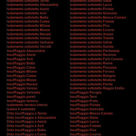
Isolamento sottotetto Torino
Isolamento sottotetto Siena
Isolamento sottotetto Alessandria
Isolamento sottotetto Lucca
Isolamento sottotetto Aosta
Isolamento sottotetto Pistoia
Isolamento sottotetto Asti
Isolamento sottotetto Grosseto
Isolamento sottotetto Biella
Isolamento sottotetto Massa-Carrara
Isolamento sottotetto Cuneo
Isolamento sottotetto Firenze
Isolamento sottotetto Milano
Isolamento sottotetto Pisa
Isolamento sottotetto Monza
Isolamento sottotetto Livorno
Isolamento sottotetto Novara
Isolamento sottotetto Arezzo
Isolamento sottotetto Varese
Isolamento sottotetto Trieste
Isolamento sottotetto Verbania
Isolamento sottotetto Udine
Isolamento sottotetto Vercelli
Isolamento sottotetto Gorizia
Insufflaggio Alessandria
Isolamento sottotetto Pordenone
Insufflaggio Aosta
Isolamento sottotetto Ravenna
Insufflaggio Asti
Isolamento sottotetto Forlì-Cesena
Insufflaggio Biella
Isolamento sottotetto Rimini
Insufflaggio Como
Isolamento sottotetto Piacenza
Insufflaggio Milano
Isolamento sottotetto Ferrara
Insufflaggio Cuneo
Isolamento sottotetto Bologna
Insufflaggio Monza
Isolamento sottotetto Modena
Insufflaggio Novara
Isolamento sottotetto Parma
Insufflaggio Varese
Isolamento sottotetto Reggio Emilia
Insufflaggio Verbania
Insufflaggio Perugia
Insufflaggio pareti
Insufflaggio Terni
Insufflaggio termico
Insufflaggio Prato
Isolamento termico interno
Insufflaggio Pistoia
Isolare il sottotetto
Insufflaggio Grosseto
Ditta insufflaggio a Torino
Insufflaggio Massa-Carrara
Ditta insufflaggio a Alessandria
Insufflaggio Siena
Ditta insufflaggio a Aosta
Insufflaggio Lucca
Ditta insufflaggio a Asti
Insufflaggio Firenze
Ditta insufflaggio a Biella
Insufflaggio Pisa
Ditta insufflaggio a Como
Insufflaggio Livorno