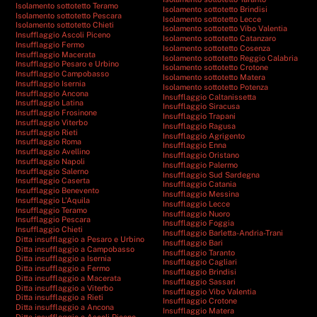
Isolamento sottotetto Teramo
Isolamento sottotetto Brindisi
Isolamento sottotetto Pescara
Isolamento sottotetto Lecce
Isolamento sottotetto Chieti
Isolamento sottotetto Vibo Valentia
Insufflaggio Ascoli Piceno
Isolamento sottotetto Catanzaro
Insufflaggio Fermo
Isolamento sottotetto Cosenza
Insufflaggio Macerata
Isolamento sottotetto Reggio Calabria
Insufflaggio Pesaro e Urbino
Isolamento sottotetto Crotone
Insufflaggio Campobasso
Isolamento sottotetto Matera
Insufflaggio Isernia
Isolamento sottotetto Potenza
Insufflaggio Ancona
Insufflaggio Caltanissetta
Insufflaggio Latina
Insufflaggio Siracusa
Insufflaggio Frosinone
Insufflaggio Trapani
Insufflaggio Viterbo
Insufflaggio Ragusa
Insufflaggio Rieti
Insufflaggio Agrigento
Insufflaggio Roma
Insufflaggio Enna
Insufflaggio Avellino
Insufflaggio Oristano
Insufflaggio Napoli
Insufflaggio Palermo
Insufflaggio Salerno
Insufflaggio Sud Sardegna
Insufflaggio Caserta
Insufflaggio Catania
Insufflaggio Benevento
Insufflaggio Messina
Insufflaggio L’Aquila
Insufflaggio Lecce
Insufflaggio Teramo
Insufflaggio Nuoro
Insufflaggio Pescara
Insufflaggio Foggia
Insufflaggio Chieti
Insufflaggio Barletta-Andria-Trani
Ditta insufflaggio a Pesaro e Urbino
Insufflaggio Bari
Ditta insufflaggio a Campobasso
Insufflaggio Taranto
Ditta insufflaggio a Isernia
Insufflaggio Cagliari
Ditta insufflaggio a Fermo
Insufflaggio Brindisi
Ditta insufflaggio a Macerata
Insufflaggio Sassari
Ditta insufflaggio a Viterbo
Insufflaggio Vibo Valentia
Ditta insufflaggio a Rieti
Insufflaggio Crotone
Ditta insufflaggio a Ancona
Insufflaggio Matera
Ditta insufflaggio a Ascoli Piceno