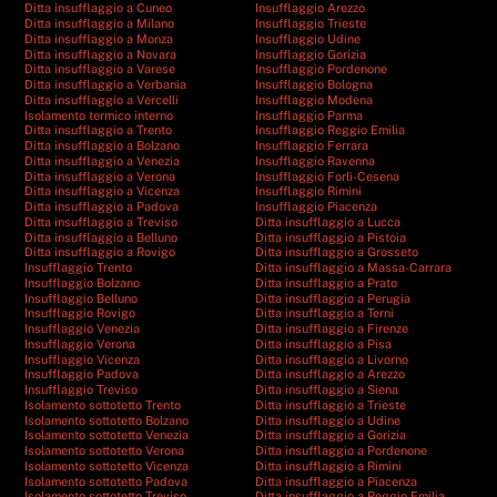
Ditta insufflaggio a Cuneo
Insufflaggio Arezzo
Ditta insufflaggio a Milano
Insufflaggio Trieste
Ditta insufflaggio a Monza
Insufflaggio Udine
Ditta insufflaggio a Novara
Insufflaggio Gorizia
Ditta insufflaggio a Varese
Insufflaggio Pordenone
Ditta insufflaggio a Verbania
Insufflaggio Bologna
Ditta insufflaggio a Vercelli
Insufflaggio Modena
Isolamento termico interno
Insufflaggio Parma
Ditta insufflaggio a Trento
Insufflaggio Reggio Emilia
Ditta insufflaggio a Bolzano
Insufflaggio Ferrara
Ditta insufflaggio a Venezia
Insufflaggio Ravenna
Ditta insufflaggio a Verona
Insufflaggio Forlì-Cesena
Ditta insufflaggio a Vicenza
Insufflaggio Rimini
Ditta insufflaggio a Padova
Insufflaggio Piacenza
Ditta insufflaggio a Treviso
Ditta insufflaggio a Lucca
Ditta insufflaggio a Belluno
Ditta insufflaggio a Pistoia
Ditta insufflaggio a Rovigo
Ditta insufflaggio a Grosseto
Insufflaggio Trento
Ditta insufflaggio a Massa-Carrara
Insufflaggio Bolzano
Ditta insufflaggio a Prato
Insufflaggio Belluno
Ditta insufflaggio a Perugia
Insufflaggio Rovigo
Ditta insufflaggio a Terni
Insufflaggio Venezia
Ditta insufflaggio a Firenze
Insufflaggio Verona
Ditta insufflaggio a Pisa
Insufflaggio Vicenza
Ditta insufflaggio a Livorno
Insufflaggio Padova
Ditta insufflaggio a Arezzo
Insufflaggio Treviso
Ditta insufflaggio a Siena
Isolamento sottotetto Trento
Ditta insufflaggio a Trieste
Isolamento sottotetto Bolzano
Ditta insufflaggio a Udine
Isolamento sottotetto Venezia
Ditta insufflaggio a Gorizia
Isolamento sottotetto Verona
Ditta insufflaggio a Pordenone
Isolamento sottotetto Vicenza
Ditta insufflaggio a Rimini
Isolamento sottotetto Padova
Ditta insufflaggio a Piacenza
Isolamento sottotetto Treviso
Ditta insufflaggio a Reggio Emilia