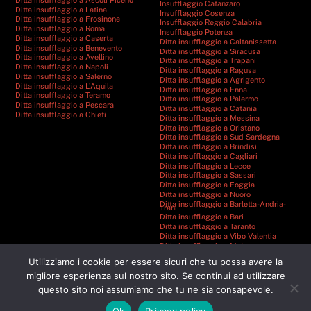
Insufflaggio Catanzaro
Ditta insufflaggio a Latina
Insufflaggio Cosenza
Ditta insufflaggio a Frosinone
Insufflaggio Reggio Calabria
Ditta insufflaggio a Roma
Insufflaggio Potenza
Ditta insufflaggio a Caserta
Ditta insufflaggio a Caltanissetta
Ditta insufflaggio a Benevento
Ditta insufflaggio a Siracusa
Ditta insufflaggio a Avellino
Ditta insufflaggio a Trapani
Ditta insufflaggio a Napoli
Ditta insufflaggio a Ragusa
Ditta insufflaggio a Salerno
Ditta insufflaggio a Agrigento
Ditta insufflaggio a L’Aquila
Ditta insufflaggio a Enna
Ditta insufflaggio a Teramo
Ditta insufflaggio a Palermo
Ditta insufflaggio a Pescara
Ditta insufflaggio a Catania
Ditta insufflaggio a Chieti
Ditta insufflaggio a Messina
Ditta insufflaggio a Oristano
Ditta insufflaggio a Sud Sardegna
Ditta insufflaggio a Brindisi
Ditta insufflaggio a Cagliari
Ditta insufflaggio a Lecce
Ditta insufflaggio a Sassari
Ditta insufflaggio a Foggia
Ditta insufflaggio a Nuoro
Ditta insufflaggio a Barletta-Andria-
Trani
Ditta insufflaggio a Bari
Ditta insufflaggio a Taranto
Ditta insufflaggio a Vibo Valentia
Ditta insufflaggio a Matera
Ditta insufflaggio a Catanzaro
Utilizziamo i cookie per essere sicuri che tu possa avere la
Ditta insufflaggio a Cosenza
Ditta insufflaggio a Reggio Calabria
migliore esperienza sul nostro sito. Se continui ad utilizzare
Ditta insufflaggio a Crotone
questo sito noi assumiamo che tu ne sia consapevole.
Ditta insufflaggio a Potenza
Ok
Privacy policy