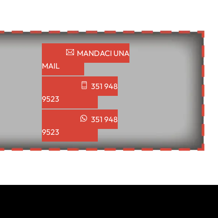
MANDACI UNA
MAIL
351 948
9523
351 948
9523