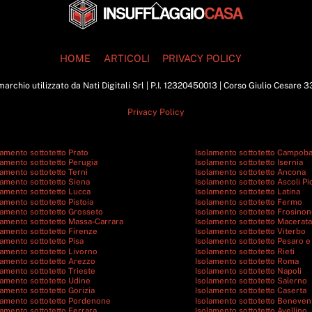
Back
To
Top
HOME
ARTICOLI
PRIVACY POLICY
archio utilizzato da Nati Digitali Srl | P.I. 12320450013 | Corso Giulio Cesare 
Privacy Policy
lamento sottotetto Prato
Isolamento sottotetto Campob
lamento sottotetto Perugia
Isolamento sottotetto Isernia
lamento sottotetto Terni
Isolamento sottotetto Ancona
lamento sottotetto Siena
Isolamento sottotetto Ascoli P
lamento sottotetto Lucca
Isolamento sottotetto Latina
lamento sottotetto Pistoia
Isolamento sottotetto Fermo
lamento sottotetto Grosseto
Isolamento sottotetto Frosino
lamento sottotetto Massa-Carrara
Isolamento sottotetto Macerata
lamento sottotetto Firenze
Isolamento sottotetto Viterbo
lamento sottotetto Pisa
Isolamento sottotetto Pesaro e
lamento sottotetto Livorno
Isolamento sottotetto Rieti
lamento sottotetto Arezzo
Isolamento sottotetto Roma
lamento sottotetto Trieste
Isolamento sottotetto Napoli
lamento sottotetto Udine
Isolamento sottotetto Salerno
lamento sottotetto Gorizia
Isolamento sottotetto Caserta
lamento sottotetto Pordenone
Isolamento sottotetto Beneven
lamento sottotetto Ferrara
Isolamento sottotetto Avellino