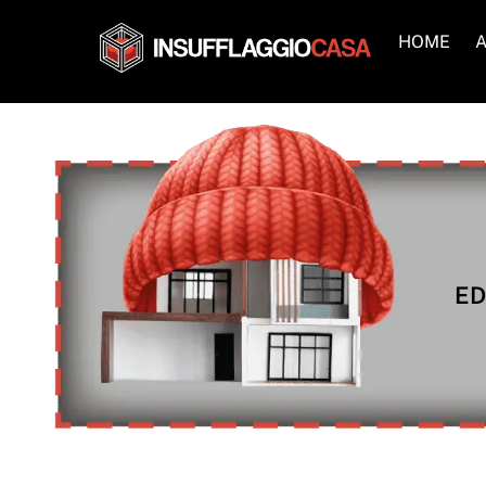
Skip
to
HOME
A
content
ED