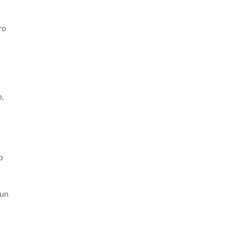
ro
e,
o
 un