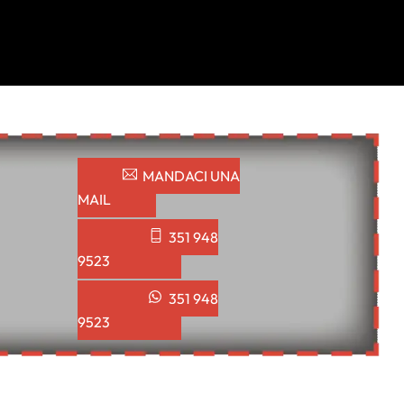
MANDACI UNA
MAIL
351 948
9523
351 948
9523