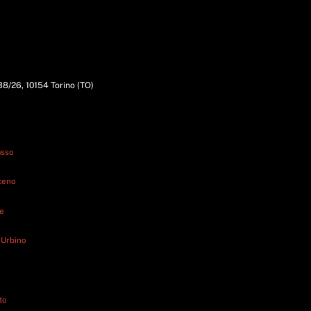
338/26, 10154 Torino (TO)
asso
iceno
ne
 Urbino
to