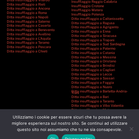
Insufflaggio Reggio Calabria
Ditta insufflaggio a Rieti
Insufflaggio Crotone
Ditta insufflaggio a Ancona
Insufflaggio Matera
Ditta insufflaggio a Roma
Insufflaggio Potenza
Ditta insufflaggio a Napoli
Ditta insufflaggio a Caltanissetta
Ditta insufflaggio a Salerno
Ditta insufflaggio a Ragusa
Ditta insufflaggio a Caserta
Ditta insufflaggio a Agrigento
Ditta insufflaggio a Benevento
Ditta insufflaggio a Enna
Ditta insufflaggio a Avellino
Ditta insufflaggio a Siracusa
Ditta insufflaggio a L’Aquila
Ditta insufflaggio a Trapani
Ditta insufflaggio a Teramo
Ditta insufflaggio a Sud Sardegna
Ditta insufflaggio a Pescara
Ditta insufflaggio a Palermo
Ditta insufflaggio a Chieti
Ditta insufflaggio a Catania
Ditta insufflaggio a Messina
Ditta insufflaggio a Oristano
Ditta insufflaggio a Brindisi
Ditta insufflaggio a Cagliari
Ditta insufflaggio a Lecce
Ditta insufflaggio a Sassari
Ditta insufflaggio a Foggia
Ditta insufflaggio a Nuoro
Ditta insufflaggio a Barletta-Andria-
Trani
Ditta insufflaggio a Bari
Ditta insufflaggio a Taranto
Ditta insufflaggio a Vibo Valentia
Ditta insufflaggio a Matera
Ditta insufflaggio a Catanzaro
Utilizziamo i cookie per essere sicuri che tu possa avere la
Ditta insufflaggio a Cosenza
Ditta insufflaggio a Reggio Calabria
migliore esperienza sul nostro sito. Se continui ad utilizzare
Ditta insufflaggio a Crotone
questo sito noi assumiamo che tu ne sia consapevole.
Ditta insufflaggio a Potenza
Ok
Privacy policy