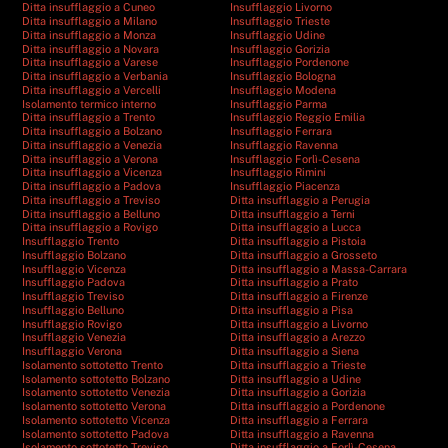
Ditta insufflaggio a Cuneo
Insufflaggio Livorno
Ditta insufflaggio a Milano
Insufflaggio Trieste
Ditta insufflaggio a Monza
Insufflaggio Udine
Ditta insufflaggio a Novara
Insufflaggio Gorizia
Ditta insufflaggio a Varese
Insufflaggio Pordenone
Ditta insufflaggio a Verbania
Insufflaggio Bologna
Ditta insufflaggio a Vercelli
Insufflaggio Modena
Isolamento termico interno
Insufflaggio Parma
Ditta insufflaggio a Trento
Insufflaggio Reggio Emilia
Ditta insufflaggio a Bolzano
Insufflaggio Ferrara
Ditta insufflaggio a Venezia
Insufflaggio Ravenna
Ditta insufflaggio a Verona
Insufflaggio Forlì-Cesena
Ditta insufflaggio a Vicenza
Insufflaggio Rimini
Ditta insufflaggio a Padova
Insufflaggio Piacenza
Ditta insufflaggio a Treviso
Ditta insufflaggio a Perugia
Ditta insufflaggio a Belluno
Ditta insufflaggio a Terni
Ditta insufflaggio a Rovigo
Ditta insufflaggio a Lucca
Insufflaggio Trento
Ditta insufflaggio a Pistoia
Insufflaggio Bolzano
Ditta insufflaggio a Grosseto
Insufflaggio Vicenza
Ditta insufflaggio a Massa-Carrara
Insufflaggio Padova
Ditta insufflaggio a Prato
Insufflaggio Treviso
Ditta insufflaggio a Firenze
Insufflaggio Belluno
Ditta insufflaggio a Pisa
Insufflaggio Rovigo
Ditta insufflaggio a Livorno
Insufflaggio Venezia
Ditta insufflaggio a Arezzo
Insufflaggio Verona
Ditta insufflaggio a Siena
Isolamento sottotetto Trento
Ditta insufflaggio a Trieste
Isolamento sottotetto Bolzano
Ditta insufflaggio a Udine
Isolamento sottotetto Venezia
Ditta insufflaggio a Gorizia
Isolamento sottotetto Verona
Ditta insufflaggio a Pordenone
Isolamento sottotetto Vicenza
Ditta insufflaggio a Ferrara
Isolamento sottotetto Padova
Ditta insufflaggio a Ravenna
Isolamento sottotetto Treviso
Ditta insufflaggio a Forlì-Cesena