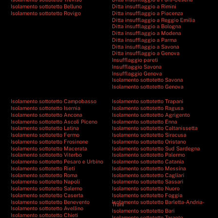
Isolamento sottotetto Belluno
Ditta insufflaggio a Rimini
Isolamento sottotetto Rovigo
Ditta insufflaggio a Piacenza
Ditta insufflaggio a Reggio Emilia
Ditta insufflaggio a Bologna
Ditta insufflaggio a Modena
Ditta insufflaggio a Parma
Ditta insufflaggio a Savona
Ditta insufflaggio a Genova
Insufflaggio pareti
Insufflaggio Savona
Insufflaggio Genova
Isolamento sottotetto Savona
Isolamento sottotetto Genova
Isolamento sottotetto Campobasso
Isolamento sottotetto Trapani
Isolamento sottotetto Isernia
Isolamento sottotetto Ragusa
Isolamento sottotetto Ancona
Isolamento sottotetto Agrigento
Isolamento sottotetto Ascoli Piceno
Isolamento sottotetto Enna
Isolamento sottotetto Latina
Isolamento sottotetto Caltanissetta
Isolamento sottotetto Fermo
Isolamento sottotetto Siracusa
Isolamento sottotetto Frosinone
Isolamento sottotetto Oristano
Isolamento sottotetto Macerata
Isolamento sottotetto Sud Sardegna
Isolamento sottotetto Viterbo
Isolamento sottotetto Palermo
Isolamento sottotetto Pesaro e Urbino
Isolamento sottotetto Catania
Isolamento sottotetto Rieti
Isolamento sottotetto Messina
Isolamento sottotetto Roma
Isolamento sottotetto Cagliari
Isolamento sottotetto Napoli
Isolamento sottotetto Sassari
Isolamento sottotetto Salerno
Isolamento sottotetto Nuoro
Isolamento sottotetto Caserta
Isolamento sottotetto Foggia
Isolamento sottotetto Benevento
Isolamento sottotetto Barletta-Andria-
Trani
Isolamento sottotetto Avellino
Isolamento sottotetto Bari
Isolamento sottotetto Chieti
Isolamento sottotetto Taranto