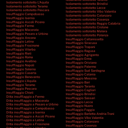
Isolamento sottotetto L’Aquila
Isolamento sottotetto Brindisi
Isolamento sottotetto Teramo
Isolamento sottotetto Lecce
Isolamento sottotetto Pescara
Isolamento sottotetto Vibo Valentia
Insufflaggio Campobasso
Isolamento sottotetto Catanzaro
Insufflaggio Isernia
Isolamento sottotetto Cosenza
Insufflaggio Ascoli Piceno
Isolamento sottotetto Reggio Calabria
Insufflaggio Fermo
Isolamento sottotetto Crotone
Insufflaggio Macerata
Isolamento sottotetto Matera
Insufflaggio Pesaro e Urbino
Isolamento sottotetto Potenza
Insufflaggio Ancona
Insufflaggio Caltanissetta
Insufflaggio Latina
Insufflaggio Siracusa
Insufflaggio Frosinone
Insufflaggio Trapani
Insufflaggio Viterbo
Insufflaggio Ragusa
Insufflaggio Rieti
Insufflaggio Agrigento
Insufflaggio Roma
Insufflaggio Enna
Insufflaggio Avellino
Insufflaggio Oristano
Insufflaggio Napoli
Insufflaggio Palermo
Insufflaggio Salerno
Insufflaggio Sud Sardegna
Insufflaggio Caserta
Insufflaggio Catania
Insufflaggio Benevento
Insufflaggio Messina
Insufflaggio L’Aquila
Insufflaggio Bari
Insufflaggio Teramo
Insufflaggio Taranto
Insufflaggio Pescara
Insufflaggio Cagliari
Insufflaggio Chieti
Insufflaggio Brindisi
Ditta insufflaggio a Fermo
Insufflaggio Sassari
Ditta insufflaggio a Macerata
Insufflaggio Lecce
Ditta insufflaggio a Pesaro e Urbino
Insufflaggio Nuoro
Ditta insufflaggio a Campobasso
Insufflaggio Foggia
Ditta insufflaggio a Isernia
Insufflaggio Barletta-Andria-Trani
Ditta insufflaggio a Ascoli Piceno
Insufflaggio Vibo Valentia
Ditta insufflaggio a Latina
Insufflaggio Catanzaro
Ditta insufflaggio a Frosinone
Insufflaggio Cosenza
Ditta insufflaggio a Viterbo