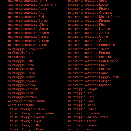
Isolamento sottotetto Torino
Isolamento sottotetto Siena
Isolamento sottotetto Alessandria
Isolamento sottotetto Lucca
Isolamento sottotetto Aosta
Isolamento sottotetto Pistoia
Isolamento sottotetto Asti
Isolamento sottotetto Grosseto
Isolamento sottotetto Biella
Isolamento sottotetto Massa-Carrara
Isolamento sottotetto Cuneo
Isolamento sottotetto Firenze
Isolamento sottotetto Milano
Isolamento sottotetto Pisa
Isolamento sottotetto Monza
Isolamento sottotetto Livorno
Isolamento sottotetto Novara
Isolamento sottotetto Arezzo
Isolamento sottotetto Varese
Isolamento sottotetto Udine
Isolamento sottotetto Verbania
Isolamento sottotetto Gorizia
Isolamento sottotetto Vercelli
Isolamento sottotetto Pordenone
Insufflaggio Alessandria
Isolamento sottotetto Trieste
Insufflaggio Aosta
Isolamento sottotetto Ferrara
Insufflaggio Asti
Isolamento sottotetto Ravenna
Insufflaggio Biella
Isolamento sottotetto Forlì-Cesena
Insufflaggio Como
Isolamento sottotetto Rimini
Insufflaggio Milano
Isolamento sottotetto Piacenza
Insufflaggio Cuneo
Isolamento sottotetto Parma
Insufflaggio Monza
Isolamento sottotetto Reggio Emilia
Insufflaggio Novara
Isolamento sottotetto Bologna
Insufflaggio Varese
Isolamento sottotetto Modena
Insufflaggio Verbania
Insufflaggio Perugia
Insufflaggio pareti
Insufflaggio Terni
Insufflaggio termico
Insufflaggio Prato
Isolamento termico interno
Insufflaggio Siena
Isolare il sottotetto
Insufflaggio Lucca
Ditta insufflaggio a Torino
Insufflaggio Pistoia
Ditta insufflaggio a Alessandria
Insufflaggio Grosseto
Ditta insufflaggio a Aosta
Insufflaggio Massa-Carrara
Ditta insufflaggio a Asti
Insufflaggio Arezzo
Ditta insufflaggio a Biella
Insufflaggio Firenze
Ditta insufflaggio a Como
Insufflaggio Pisa