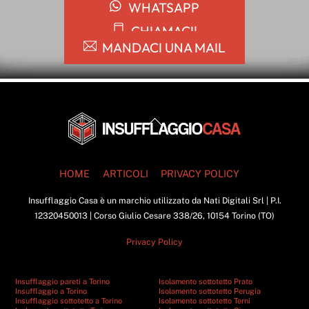
WHATSAPP
CHIAMACI!
MANDACI UNA MAIL
Back
To
Top
HOME
ARTICOLI
PRIVACY POLICY
Insufflaggio Casa è un marchio utilizzato da Nati Digitali Srl | P.I.
12320450013 | Corso Giulio Cesare 338/26, 10154 Torino (TO)
Privacy Policy
Insufflaggio pareti a Torino
Isolamento sottotetto Prato
Insufflaggio a Torino
Isolamento sottotetto Perugia
Insufflaggio sottotetto a Torino
Isolamento sottotetto Terni