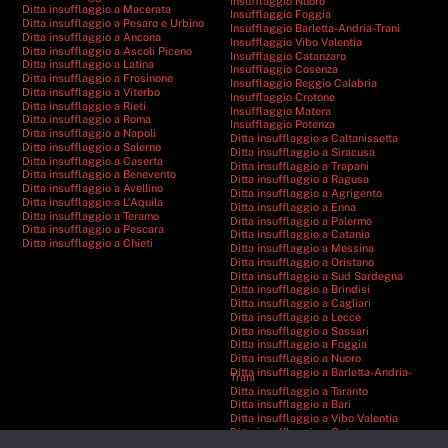
Insufflaggio Nuoro
Ditta insufflaggio a Macerata
Insufflaggio Foggia
Ditta insufflaggio a Pesaro e Urbino
Insufflaggio Barletta-Andria-Trani
Ditta insufflaggio a Ancona
Insufflaggio Vibo Valentia
Ditta insufflaggio a Ascoli Piceno
Insufflaggio Catanzaro
Ditta insufflaggio a Latina
Insufflaggio Cosenza
Ditta insufflaggio a Frosinone
Insufflaggio Reggio Calabria
Ditta insufflaggio a Viterbo
Insufflaggio Crotone
Ditta insufflaggio a Rieti
Insufflaggio Matera
Ditta insufflaggio a Roma
Insufflaggio Potenza
Ditta insufflaggio a Napoli
Ditta insufflaggio a Caltanissetta
Ditta insufflaggio a Salerno
Ditta insufflaggio a Siracusa
Ditta insufflaggio a Caserta
Ditta insufflaggio a Trapani
Ditta insufflaggio a Benevento
Ditta insufflaggio a Ragusa
Ditta insufflaggio a Avellino
Ditta insufflaggio a Agrigento
Ditta insufflaggio a L’Aquila
Ditta insufflaggio a Enna
Ditta insufflaggio a Teramo
Ditta insufflaggio a Palermo
Ditta insufflaggio a Pescara
Ditta insufflaggio a Catania
Ditta insufflaggio a Chieti
Ditta insufflaggio a Messina
Ditta insufflaggio a Oristano
Ditta insufflaggio a Sud Sardegna
Ditta insufflaggio a Brindisi
Ditta insufflaggio a Cagliari
Ditta insufflaggio a Lecce
Ditta insufflaggio a Sassari
Ditta insufflaggio a Foggia
Ditta insufflaggio a Nuoro
Ditta insufflaggio a Barletta-Andria-
Trani
Ditta insufflaggio a Taranto
Ditta insufflaggio a Bari
Ditta insufflaggio a Vibo Valentia
Ditta insufflaggio a Catanzaro
Ditta insufflaggio a Cosenza