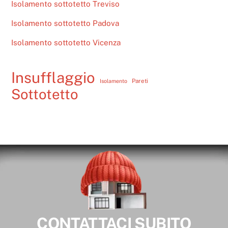
Isolamento sottotetto Treviso
Isolamento sottotetto Padova
Isolamento sottotetto Vicenza
Insufflaggio
Pareti
Isolamento
Sottotetto
CONTATTACI SUBITO