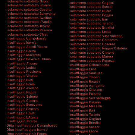
Isolamento sottotetto Napoli
Isolamento sottotetto Cagliari
Isolamento sottotetto Salerno
Isolamento sottotetto Sassari
Isolamento sottotetto Caserta
Isolamento sottotetto Nuoro
Isolamento sottotetto Benevento
Isolamento sottotetto Foggia
Isolamento sottotetto Avellino
Isolamento sottotetto Bari
Isolamento sottotetto L’Aquila
Isolamento sottotetto Taranto
Isolamento sottotetto Teramo
Isolamento sottotetto Brindisi
Isolamento sottotetto Pescara
Isolamento sottotetto Lecce
Isolamento sottotetto Chieti
Isolamento sottotetto Vibo Valentia
Insufflaggio Campobasso
Isolamento sottotetto Catanzaro
Insufflaggio Isernia
Isolamento sottotetto Cosenza
Insufflaggio Ascoli Piceno
Isolamento sottotetto Reggio Calabria
Insufflaggio Fermo
Isolamento sottotetto Crotone
Insufflaggio Macerata
Isolamento sottotetto Matera
Insufflaggio Pesaro e Urbino
Isolamento sottotetto Potenza
Insufflaggio Ancona
Insufflaggio Caltanissetta
Insufflaggio Latina
Insufflaggio Enna
Insufflaggio Frosinone
Insufflaggio Siracusa
Insufflaggio Viterbo
Insufflaggio Trapani
Insufflaggio Rieti
Insufflaggio Ragusa
Insufflaggio Roma
Insufflaggio Agrigento
Insufflaggio Avellino
Insufflaggio Oristano
Insufflaggio Napoli
Insufflaggio Palermo
Insufflaggio Salerno
Insufflaggio Sud Sardegna
Insufflaggio Caserta
Insufflaggio Catania
Insufflaggio Benevento
Insufflaggio Messina
Insufflaggio Pescara
Insufflaggio Bari
Insufflaggio Chieti
Insufflaggio Taranto
Insufflaggio L’Aquila
Insufflaggio Cagliari
Insufflaggio Teramo
Insufflaggio Brindisi
Ditta insufflaggio a Campobasso
Insufflaggio Sassari
Ditta insufflaggio a Isernia
Insufflaggio Lecce
Ditta insufflaggio a Fermo