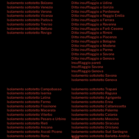
Isolamento sottotetto Bolzano
Ditta insufflaggio a Udine
Isolamento sottotetto Venezia
Ditta insufflaggio a Gorizia
Isolamento sottotetto Verona
Ditta insufflaggio a Pordenone
Isolamento sottotetto Vicenza
Ditta insufflaggio a Reggio Emilia
Isolamento sottotetto Padova
Ditta insufflaggio a Ferrara
Isolamento sottotetto Treviso
Ditta insufflaggio a Ravenna
Isolamento sottotetto Belluno
Ditta insufflaggio a Forlì-Cesena
Isolamento sottotetto Rovigo
Ditta insufflaggio a Rimini
Ditta insufflaggio a Piacenza
Ditta insufflaggio a Bologna
Ditta insufflaggio a Modena
Ditta insufflaggio a Parma
Ditta insufflaggio a Savona
Ditta insufflaggio a Genova
Insufflaggio pareti
Insufflaggio Savona
Insufflaggio Genova
Isolamento sottotetto Savona
Isolamento sottotetto Genova
Isolamento sottotetto Campobasso
Isolamento sottotetto Trapani
Isolamento sottotetto Isernia
Isolamento sottotetto Ragusa
Isolamento sottotetto Latina
Isolamento sottotetto Agrigento
Isolamento sottotetto Fermo
Isolamento sottotetto Enna
Isolamento sottotetto Frosinone
Isolamento sottotetto Caltanissetta
Isolamento sottotetto Macerata
Isolamento sottotetto Palermo
Isolamento sottotetto Viterbo
Isolamento sottotetto Catania
Isolamento sottotetto Pesaro e Urbino
Isolamento sottotetto Messina
Isolamento sottotetto Rieti
Isolamento sottotetto Siracusa
Isolamento sottotetto Ancona
Isolamento sottotetto Oristano
Isolamento sottotetto Ascoli Piceno
Isolamento sottotetto Sud Sardegna
Isolamento sottotetto Roma
Isolamento sottotetto Barletta-Andria-
Trani