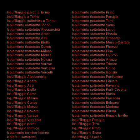
Insufflaggio pareti a Torino
Isolamento sottotetto Prato
Insufflaggio a Torino
Isolamento sottotetto Perugia
Insufflaggio sottotetto a Torino
Isolamento sottotetto Terni
Isolamento sottotetto Torino
Isolamento sottotetto Siena
Isolamento sottotetto Alessandria
Isolamento sottotetto Lucca
Isolamento sottotetto Aosta
Isolamento sottotetto Pistoia
Isolamento sottotetto Asti
Isolamento sottotetto Grosseto
Isolamento sottotetto Biella
Isolamento sottotetto Massa-Carrara
Isolamento sottotetto Cuneo
Isolamento sottotetto Firenze
Isolamento sottotetto Milano
Isolamento sottotetto Pisa
Isolamento sottotetto Monza
Isolamento sottotetto Livorno
Isolamento sottotetto Novara
Isolamento sottotetto Arezzo
Isolamento sottotetto Varese
Isolamento sottotetto Trieste
Isolamento sottotetto Verbania
Isolamento sottotetto Udine
Isolamento sottotetto Vercelli
Isolamento sottotetto Gorizia
Insufflaggio Alessandria
Isolamento sottotetto Pordenone
Insufflaggio Aosta
Isolamento sottotetto Ferrara
Insufflaggio Asti
Isolamento sottotetto Ravenna
Insufflaggio Biella
Isolamento sottotetto Forlì-Cesena
Insufflaggio Como
Isolamento sottotetto Rimini
Insufflaggio Milano
Isolamento sottotetto Piacenza
Insufflaggio Cuneo
Isolamento sottotetto Bologna
Insufflaggio Monza
Isolamento sottotetto Modena
Insufflaggio Novara
Isolamento sottotetto Parma
Insufflaggio Varese
Isolamento sottotetto Reggio Emilia
Insufflaggio Verbania
Insufflaggio Perugia
Insufflaggio pareti
Insufflaggio Terni
Insufflaggio termico
Insufflaggio Prato
Isolamento termico interno
Insufflaggio Siena
Isolare il sottotetto
Insufflaggio Lucca