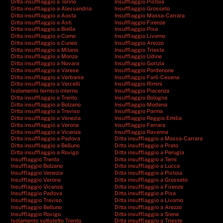
Ditta insufflaggio a Torino
Insufflaggio Pistoia
Ditta insufflaggio a Alessandria
Insufflaggio Grosseto
Ditta insufflaggio a Aosta
Insufflaggio Massa-Carrara
Ditta insufflaggio a Asti
Insufflaggio Firenze
Ditta insufflaggio a Biella
Insufflaggio Pisa
Ditta insufflaggio a Como
Insufflaggio Livorno
Ditta insufflaggio a Cuneo
Insufflaggio Arezzo
Ditta insufflaggio a Milano
Insufflaggio Trieste
Ditta insufflaggio a Monza
Insufflaggio Udine
Ditta insufflaggio a Novara
Insufflaggio Gorizia
Ditta insufflaggio a Varese
Insufflaggio Pordenone
Ditta insufflaggio a Verbania
Insufflaggio Forlì-Cesena
Ditta insufflaggio a Vercelli
Insufflaggio Rimini
Isolamento termico interno
Insufflaggio Piacenza
Ditta insufflaggio a Trento
Insufflaggio Bologna
Ditta insufflaggio a Bolzano
Insufflaggio Modena
Ditta insufflaggio a Treviso
Insufflaggio Parma
Ditta insufflaggio a Venezia
Insufflaggio Reggio Emilia
Ditta insufflaggio a Verona
Insufflaggio Ferrara
Ditta insufflaggio a Vicenza
Insufflaggio Ravenna
Ditta insufflaggio a Padova
Ditta insufflaggio a Massa-Carrara
Ditta insufflaggio a Belluno
Ditta insufflaggio a Prato
Ditta insufflaggio a Rovigo
Ditta insufflaggio a Perugia
Insufflaggio Trento
Ditta insufflaggio a Terni
Insufflaggio Bolzano
Ditta insufflaggio a Lucca
Insufflaggio Venezia
Ditta insufflaggio a Pistoia
Insufflaggio Verona
Ditta insufflaggio a Grosseto
Insufflaggio Vicenza
Ditta insufflaggio a Firenze
Insufflaggio Padova
Ditta insufflaggio a Pisa
Insufflaggio Treviso
Ditta insufflaggio a Livorno
Insufflaggio Belluno
Ditta insufflaggio a Arezzo
Insufflaggio Rovigo
Ditta insufflaggio a Siena
Isolamento sottotetto Trento
Ditta insufflaggio a Trieste