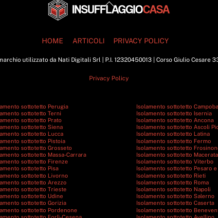
Back
To
Top
HOME
ARTICOLI
PRIVACY POLICY
archio utilizzato da Nati Digitali Srl | P.I. 12320450013 | Corso Giulio Cesare 
Privacy Policy
lamento sottotetto Perugia
Isolamento sottotetto Campob
lamento sottotetto Terni
Isolamento sottotetto Isernia
lamento sottotetto Prato
Isolamento sottotetto Ancona
lamento sottotetto Siena
Isolamento sottotetto Ascoli P
lamento sottotetto Lucca
Isolamento sottotetto Latina
lamento sottotetto Pistoia
Isolamento sottotetto Fermo
lamento sottotetto Grosseto
Isolamento sottotetto Frosino
lamento sottotetto Massa-Carrara
Isolamento sottotetto Macerata
lamento sottotetto Firenze
Isolamento sottotetto Viterbo
lamento sottotetto Pisa
Isolamento sottotetto Pesaro e
lamento sottotetto Livorno
Isolamento sottotetto Rieti
lamento sottotetto Arezzo
Isolamento sottotetto Roma
lamento sottotetto Trieste
Isolamento sottotetto Napoli
lamento sottotetto Udine
Isolamento sottotetto Salerno
lamento sottotetto Gorizia
Isolamento sottotetto Caserta
lamento sottotetto Pordenone
Isolamento sottotetto Beneven
lamento sottotetto Forlì-Cesena
Isolamento sottotetto Avellino