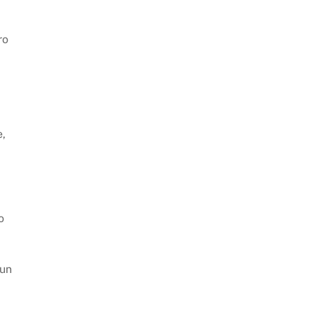
ro
e,
o
 un