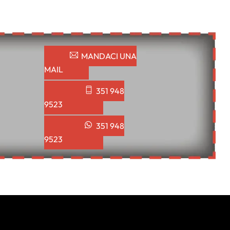
MANDACI UNA
MAIL
351 948
9523
351 948
9523