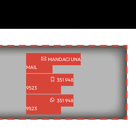
MANDACI UNA
MAIL
351 948
9523
351 948
9523