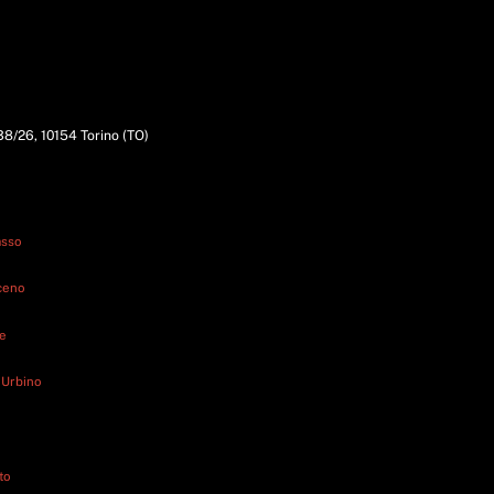
338/26, 10154 Torino (TO)
asso
iceno
ne
 Urbino
to