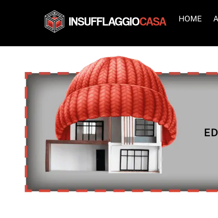
Skip
to
HOME
A
content
ED