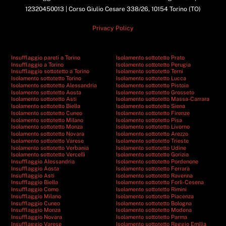
12320450013 | Corso Giulio Cesare 338/26, 10154 Torino (TO)
Privacy Policy
Insufflaggio pareti a Torino
Isolamento sottotetto Prato
Insufflaggio a Torino
Isolamento sottotetto Perugia
Insufflaggio sottotetto a Torino
Isolamento sottotetto Terni
Isolamento sottotetto Torino
Isolamento sottotetto Lucca
Isolamento sottotetto Alessandria
Isolamento sottotetto Pistoia
Isolamento sottotetto Aosta
Isolamento sottotetto Grosseto
Isolamento sottotetto Asti
Isolamento sottotetto Massa-Carrara
Isolamento sottotetto Biella
Isolamento sottotetto Siena
Isolamento sottotetto Cuneo
Isolamento sottotetto Firenze
Isolamento sottotetto Milano
Isolamento sottotetto Pisa
Isolamento sottotetto Monza
Isolamento sottotetto Livorno
Isolamento sottotetto Novara
Isolamento sottotetto Arezzo
Isolamento sottotetto Varese
Isolamento sottotetto Trieste
Isolamento sottotetto Verbania
Isolamento sottotetto Udine
Isolamento sottotetto Vercelli
Isolamento sottotetto Gorizia
Insufflaggio Alessandria
Isolamento sottotetto Pordenone
Insufflaggio Aosta
Isolamento sottotetto Ferrara
Insufflaggio Asti
Isolamento sottotetto Ravenna
Insufflaggio Biella
Isolamento sottotetto Forlì-Cesena
Insufflaggio Como
Isolamento sottotetto Rimini
Insufflaggio Milano
Isolamento sottotetto Piacenza
Insufflaggio Cuneo
Isolamento sottotetto Bologna
Insufflaggio Monza
Isolamento sottotetto Modena
Insufflaggio Novara
Isolamento sottotetto Parma
Insufflaggio Varese
Isolamento sottotetto Reggio Emilia