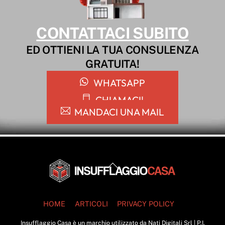
CONTATTACI SUBITO
ED OTTIENI LA TUA CONSULENZA
GRATUITA!
WHATSAPP
CHIAMACI!
MANDACI UNA MAIL
Back
To
Top
HOME
ARTICOLI
PRIVACY POLICY
Insufflaggio Casa è un marchio utilizzato da Nati Digitali Srl | P.I.