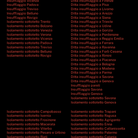
Insufflaggio Vicenza
Ditta insufflaggio a Firenze
Insufflaggio Padova
Ditta insufflaggio a Pisa
Insufflaggio Treviso
Ditta insufflaggio a Livorno
Insufflaggio Belluno
Ditta insufflaggio a Arezzo
Insufflaggio Rovigo
Ditta insufflaggio a Siena
Isolamento sottotetto Trento
Ditta insufflaggio a Trieste
Isolamento sottotetto Bolzano
Ditta insufflaggio a Udine
Isolamento sottotetto Venezia
Ditta insufflaggio a Gorizia
Isolamento sottotetto Verona
Ditta insufflaggio a Pordenone
Isolamento sottotetto Vicenza
Ditta insufflaggio a Reggio Emilia
Isolamento sottotetto Padova
Ditta insufflaggio a Ferrara
Isolamento sottotetto Treviso
Ditta insufflaggio a Ravenna
Isolamento sottotetto Belluno
Ditta insufflaggio a Forlì-Cesena
Isolamento sottotetto Rovigo
Ditta insufflaggio a Rimini
Ditta insufflaggio a Piacenza
Ditta insufflaggio a Bologna
Ditta insufflaggio a Modena
Ditta insufflaggio a Parma
Ditta insufflaggio a Savona
Ditta insufflaggio a Genova
Insufflaggio pareti
Insufflaggio Savona
Insufflaggio Genova
Isolamento sottotetto Savona
Isolamento sottotetto Genova
Isolamento sottotetto Campobasso
Isolamento sottotetto Trapani
Isolamento sottotetto Isernia
Isolamento sottotetto Ragusa
Isolamento sottotetto Frosinone
Isolamento sottotetto Agrigento
Isolamento sottotetto Macerata
Isolamento sottotetto Enna
Isolamento sottotetto Viterbo
Isolamento sottotetto Caltanissetta
Isolamento sottotetto Pesaro e Urbino
Isolamento sottotetto Palermo
Isolamento sottotetto Rieti
Isolamento sottotetto Catania