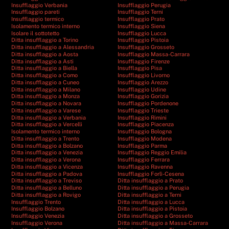
Insufflaggio Verbania
Insufflaggio Perugia
Insufflaggio pareti
Insufflaggio Terni
Insufflaggio termico
Insufflaggio Prato
Isolamento termico interno
Insufflaggio Siena
Isolare il sottotetto
Insufflaggio Lucca
Ditta insufflaggio a Torino
Insufflaggio Pistoia
Ditta insufflaggio a Alessandria
Insufflaggio Grosseto
Ditta insufflaggio a Aosta
Insufflaggio Massa-Carrara
Ditta insufflaggio a Asti
Insufflaggio Firenze
Ditta insufflaggio a Biella
Insufflaggio Pisa
Ditta insufflaggio a Como
Insufflaggio Livorno
Ditta insufflaggio a Cuneo
Insufflaggio Arezzo
Ditta insufflaggio a Milano
Insufflaggio Udine
Ditta insufflaggio a Monza
Insufflaggio Gorizia
Ditta insufflaggio a Novara
Insufflaggio Pordenone
Ditta insufflaggio a Varese
Insufflaggio Trieste
Ditta insufflaggio a Verbania
Insufflaggio Rimini
Ditta insufflaggio a Vercelli
Insufflaggio Piacenza
Isolamento termico interno
Insufflaggio Bologna
Ditta insufflaggio a Trento
Insufflaggio Modena
Ditta insufflaggio a Bolzano
Insufflaggio Parma
Ditta insufflaggio a Venezia
Insufflaggio Reggio Emilia
Ditta insufflaggio a Verona
Insufflaggio Ferrara
Ditta insufflaggio a Vicenza
Insufflaggio Ravenna
Ditta insufflaggio a Padova
Insufflaggio Forlì-Cesena
Ditta insufflaggio a Treviso
Ditta insufflaggio a Prato
Ditta insufflaggio a Belluno
Ditta insufflaggio a Perugia
Ditta insufflaggio a Rovigo
Ditta insufflaggio a Terni
Insufflaggio Trento
Ditta insufflaggio a Lucca
Insufflaggio Bolzano
Ditta insufflaggio a Pistoia
Insufflaggio Venezia
Ditta insufflaggio a Grosseto
Insufflaggio Verona
Ditta insufflaggio a Massa-Carrara