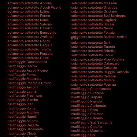
Isolamento sottotetto Ancona
Isolamento sottotetto Messina
Isolamento sottotetto Ascoli Piceno
Isolamento sottotetto Siracusa
Isolamento sottotetto Latina
Isolamento sottotetto Oristano
Isolamento sottotetto Fermo
Isolamento sottotetto Sud Sardegna
Isolamento sottotetto Roma
Isolamento sottotetto Cagliari
Isolamento sottotetto Salerno
Isolamento sottotetto Sassari
Isolamento sottotetto Caserta
Isolamento sottotetto Nuoro
Isolamento sottotetto Benevento
Isolamento sottotetto Foggia
Isolamento sottotetto Avellino
Isolamento sottotetto Barletta-Andria-
Trani
Isolamento sottotetto Napoli
Isolamento sottotetto Bari
Isolamento sottotetto L’Aquila
Isolamento sottotetto Taranto
Isolamento sottotetto Teramo
Isolamento sottotetto Brindisi
Isolamento sottotetto Pescara
Isolamento sottotetto Lecce
Isolamento sottotetto Chieti
Isolamento sottotetto Vibo Valentia
Insufflaggio Campobasso
Isolamento sottotetto Catanzaro
Insufflaggio Isernia
Isolamento sottotetto Cosenza
Insufflaggio Ascoli Piceno
Isolamento sottotetto Reggio Calabria
Insufflaggio Fermo
Isolamento sottotetto Crotone
Insufflaggio Macerata
Isolamento sottotetto Matera
Insufflaggio Pesaro e Urbino
Isolamento sottotetto Potenza
Insufflaggio Ancona
Insufflaggio Caltanissetta
Insufflaggio Latina
Insufflaggio Siracusa
Insufflaggio Frosinone
Insufflaggio Trapani
Insufflaggio Viterbo
Insufflaggio Ragusa
Insufflaggio Rieti
Insufflaggio Agrigento
Insufflaggio Roma
Insufflaggio Enna
Insufflaggio Avellino
Insufflaggio Oristano
Insufflaggio Napoli
Insufflaggio Palermo
Insufflaggio Salerno
Insufflaggio Sud Sardegna
Insufflaggio Caserta
Insufflaggio Catania
Insufflaggio Benevento
Insufflaggio Messina
Insufflaggio Chieti
Insufflaggio Bari