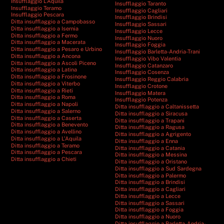
Insufflaggio L’Aquila
Insufflaggio Taranto
Insufflaggio Teramo
Insufflaggio Cagliari
Insufflaggio Pescara
Insufflaggio Brindisi
Ditta insufflaggio a Campobasso
Insufflaggio Sassari
Ditta insufflaggio a Isernia
Insufflaggio Lecce
Ditta insufflaggio a Fermo
Insufflaggio Nuoro
Ditta insufflaggio a Macerata
Insufflaggio Foggia
Ditta insufflaggio a Pesaro e Urbino
Insufflaggio Barletta-Andria-Trani
Ditta insufflaggio a Ancona
Insufflaggio Vibo Valentia
Ditta insufflaggio a Ascoli Piceno
Insufflaggio Catanzaro
Ditta insufflaggio a Latina
Insufflaggio Cosenza
Ditta insufflaggio a Frosinone
Insufflaggio Reggio Calabria
Ditta insufflaggio a Viterbo
Insufflaggio Crotone
Ditta insufflaggio a Rieti
Insufflaggio Matera
Ditta insufflaggio a Roma
Insufflaggio Potenza
Ditta insufflaggio a Napoli
Ditta insufflaggio a Caltanissetta
Ditta insufflaggio a Salerno
Ditta insufflaggio a Siracusa
Ditta insufflaggio a Caserta
Ditta insufflaggio a Trapani
Ditta insufflaggio a Benevento
Ditta insufflaggio a Ragusa
Ditta insufflaggio a Avellino
Ditta insufflaggio a Agrigento
Ditta insufflaggio a L’Aquila
Ditta insufflaggio a Enna
Ditta insufflaggio a Teramo
Ditta insufflaggio a Catania
Ditta insufflaggio a Pescara
Ditta insufflaggio a Messina
Ditta insufflaggio a Chieti
Ditta insufflaggio a Oristano
Ditta insufflaggio a Sud Sardegna
Ditta insufflaggio a Palermo
Ditta insufflaggio a Brindisi
Ditta insufflaggio a Cagliari
Ditta insufflaggio a Lecce
Ditta insufflaggio a Sassari
Ditta insufflaggio a Foggia
Ditta insufflaggio a Nuoro
Ditta insufflaggio a Barletta-Andria-