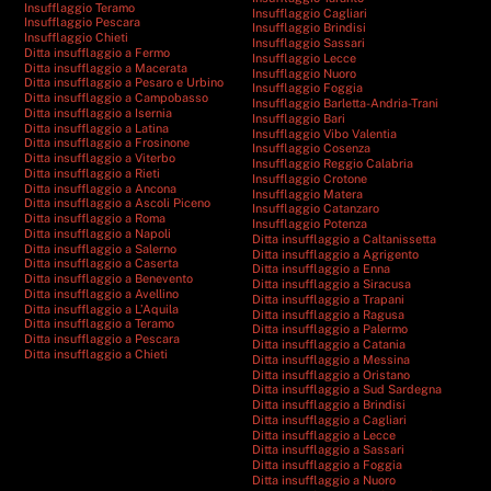
Insufflaggio Teramo
Insufflaggio Cagliari
Insufflaggio Pescara
Insufflaggio Brindisi
Insufflaggio Chieti
Insufflaggio Sassari
Ditta insufflaggio a Fermo
Insufflaggio Lecce
Ditta insufflaggio a Macerata
Insufflaggio Nuoro
Ditta insufflaggio a Pesaro e Urbino
Insufflaggio Foggia
Ditta insufflaggio a Campobasso
Insufflaggio Barletta-Andria-Trani
Ditta insufflaggio a Isernia
Insufflaggio Bari
Ditta insufflaggio a Latina
Insufflaggio Vibo Valentia
Ditta insufflaggio a Frosinone
Insufflaggio Cosenza
Ditta insufflaggio a Viterbo
Insufflaggio Reggio Calabria
Ditta insufflaggio a Rieti
Insufflaggio Crotone
Ditta insufflaggio a Ancona
Insufflaggio Matera
Ditta insufflaggio a Ascoli Piceno
Insufflaggio Catanzaro
Ditta insufflaggio a Roma
Insufflaggio Potenza
Ditta insufflaggio a Napoli
Ditta insufflaggio a Caltanissetta
Ditta insufflaggio a Salerno
Ditta insufflaggio a Agrigento
Ditta insufflaggio a Caserta
Ditta insufflaggio a Enna
Ditta insufflaggio a Benevento
Ditta insufflaggio a Siracusa
Ditta insufflaggio a Avellino
Ditta insufflaggio a Trapani
Ditta insufflaggio a L’Aquila
Ditta insufflaggio a Ragusa
Ditta insufflaggio a Teramo
Ditta insufflaggio a Palermo
Ditta insufflaggio a Pescara
Ditta insufflaggio a Catania
Ditta insufflaggio a Chieti
Ditta insufflaggio a Messina
Ditta insufflaggio a Oristano
Ditta insufflaggio a Sud Sardegna
Ditta insufflaggio a Brindisi
Ditta insufflaggio a Cagliari
Ditta insufflaggio a Lecce
Ditta insufflaggio a Sassari
Ditta insufflaggio a Foggia
Ditta insufflaggio a Nuoro