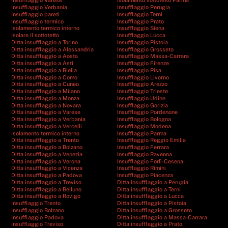
Insufflaggio Varese
Isolamento sottotetto Parma
Insufflaggio Verbania
Insufflaggio Perugia
Insufflaggio pareti
Insufflaggio Terni
Insufflaggio termico
Insufflaggio Prato
Isolamento termico interno
Insufflaggio Siena
Isolare il sottotetto
Insufflaggio Lucca
Ditta insufflaggio a Torino
Insufflaggio Pistoia
Ditta insufflaggio a Alessandria
Insufflaggio Grosseto
Ditta insufflaggio a Aosta
Insufflaggio Massa-Carrara
Ditta insufflaggio a Asti
Insufflaggio Firenze
Ditta insufflaggio a Biella
Insufflaggio Pisa
Ditta insufflaggio a Como
Insufflaggio Livorno
Ditta insufflaggio a Cuneo
Insufflaggio Arezzo
Ditta insufflaggio a Milano
Insufflaggio Trieste
Ditta insufflaggio a Monza
Insufflaggio Udine
Ditta insufflaggio a Novara
Insufflaggio Gorizia
Ditta insufflaggio a Varese
Insufflaggio Pordenone
Ditta insufflaggio a Verbania
Insufflaggio Bologna
Ditta insufflaggio a Vercelli
Insufflaggio Modena
Isolamento termico interno
Insufflaggio Parma
Ditta insufflaggio a Trento
Insufflaggio Reggio Emilia
Ditta insufflaggio a Bolzano
Insufflaggio Ferrara
Ditta insufflaggio a Venezia
Insufflaggio Ravenna
Ditta insufflaggio a Verona
Insufflaggio Forlì-Cesena
Ditta insufflaggio a Vicenza
Insufflaggio Rimini
Ditta insufflaggio a Padova
Insufflaggio Piacenza
Ditta insufflaggio a Treviso
Ditta insufflaggio a Perugia
Ditta insufflaggio a Belluno
Ditta insufflaggio a Terni
Ditta insufflaggio a Rovigo
Ditta insufflaggio a Lucca
Insufflaggio Trento
Ditta insufflaggio a Pistoia
Insufflaggio Bolzano
Ditta insufflaggio a Grosseto
Insufflaggio Padova
Ditta insufflaggio a Massa-Carrara
Insufflaggio Treviso
Ditta insufflaggio a Prato