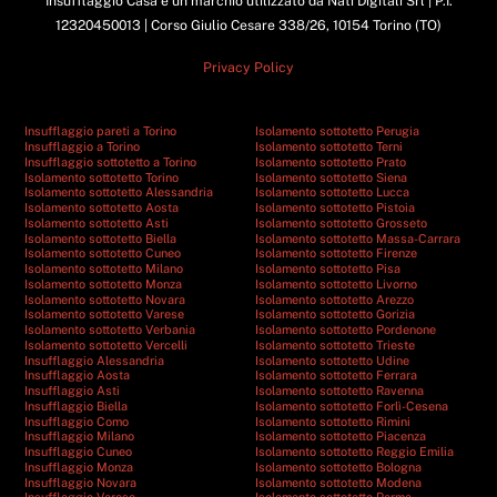
Insufflaggio Casa è un marchio utilizzato da Nati Digitali Srl | P.I.
12320450013 | Corso Giulio Cesare 338/26, 10154 Torino (TO)
Privacy Policy
Insufflaggio pareti a Torino
Isolamento sottotetto Perugia
Insufflaggio a Torino
Isolamento sottotetto Terni
Insufflaggio sottotetto a Torino
Isolamento sottotetto Prato
Isolamento sottotetto Torino
Isolamento sottotetto Siena
Isolamento sottotetto Alessandria
Isolamento sottotetto Lucca
Isolamento sottotetto Aosta
Isolamento sottotetto Pistoia
Isolamento sottotetto Asti
Isolamento sottotetto Grosseto
Isolamento sottotetto Biella
Isolamento sottotetto Massa-Carrara
Isolamento sottotetto Cuneo
Isolamento sottotetto Firenze
Isolamento sottotetto Milano
Isolamento sottotetto Pisa
Isolamento sottotetto Monza
Isolamento sottotetto Livorno
Isolamento sottotetto Novara
Isolamento sottotetto Arezzo
Isolamento sottotetto Varese
Isolamento sottotetto Gorizia
Isolamento sottotetto Verbania
Isolamento sottotetto Pordenone
Isolamento sottotetto Vercelli
Isolamento sottotetto Trieste
Insufflaggio Alessandria
Isolamento sottotetto Udine
Insufflaggio Aosta
Isolamento sottotetto Ferrara
Insufflaggio Asti
Isolamento sottotetto Ravenna
Insufflaggio Biella
Isolamento sottotetto Forlì-Cesena
Insufflaggio Como
Isolamento sottotetto Rimini
Insufflaggio Milano
Isolamento sottotetto Piacenza
Insufflaggio Cuneo
Isolamento sottotetto Reggio Emilia
Insufflaggio Monza
Isolamento sottotetto Bologna
Insufflaggio Novara
Isolamento sottotetto Modena