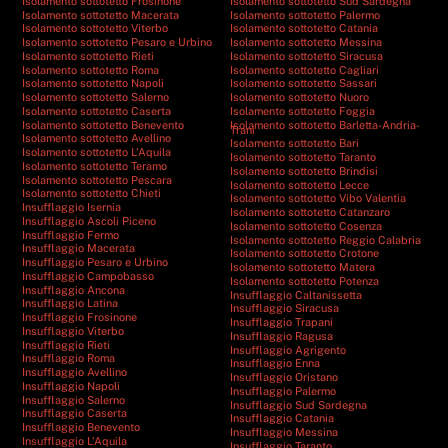
Isolamento sottotetto Frosinone
Isolamento sottotetto Sud Sardegna
Isolamento sottotetto Macerata
Isolamento sottotetto Palermo
Isolamento sottotetto Viterbo
Isolamento sottotetto Catania
Isolamento sottotetto Pesaro e Urbino
Isolamento sottotetto Messina
Isolamento sottotetto Rieti
Isolamento sottotetto Siracusa
Isolamento sottotetto Roma
Isolamento sottotetto Cagliari
Isolamento sottotetto Napoli
Isolamento sottotetto Sassari
Isolamento sottotetto Salerno
Isolamento sottotetto Nuoro
Isolamento sottotetto Caserta
Isolamento sottotetto Foggia
Isolamento sottotetto Benevento
Isolamento sottotetto Barletta-Andria-
Trani
Isolamento sottotetto Avellino
Isolamento sottotetto Bari
Isolamento sottotetto L’Aquila
Isolamento sottotetto Taranto
Isolamento sottotetto Teramo
Isolamento sottotetto Brindisi
Isolamento sottotetto Pescara
Isolamento sottotetto Lecce
Isolamento sottotetto Chieti
Isolamento sottotetto Vibo Valentia
Insufflaggio Isernia
Isolamento sottotetto Catanzaro
Insufflaggio Ascoli Piceno
Isolamento sottotetto Cosenza
Insufflaggio Fermo
Isolamento sottotetto Reggio Calabria
Insufflaggio Macerata
Isolamento sottotetto Crotone
Insufflaggio Pesaro e Urbino
Isolamento sottotetto Matera
Insufflaggio Campobasso
Isolamento sottotetto Potenza
Insufflaggio Ancona
Insufflaggio Caltanissetta
Insufflaggio Latina
Insufflaggio Siracusa
Insufflaggio Frosinone
Insufflaggio Trapani
Insufflaggio Viterbo
Insufflaggio Ragusa
Insufflaggio Rieti
Insufflaggio Agrigento
Insufflaggio Roma
Insufflaggio Enna
Insufflaggio Avellino
Insufflaggio Oristano
Insufflaggio Napoli
Insufflaggio Palermo
Insufflaggio Salerno
Insufflaggio Sud Sardegna
Insufflaggio Caserta
Insufflaggio Catania
Insufflaggio Benevento
Insufflaggio Messina
Insufflaggio L’Aquila
Insufflaggio Taranto