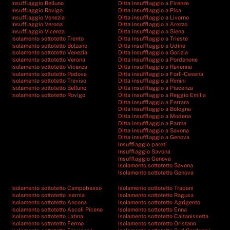
Insufflaggio Belluno
Ditta insufflaggio a Firenze
Insufflaggio Rovigo
Ditta insufflaggio a Pisa
Insufflaggio Venezia
Ditta insufflaggio a Livorno
Insufflaggio Verona
Ditta insufflaggio a Arezzo
Insufflaggio Vicenza
Ditta insufflaggio a Siena
Isolamento sottotetto Trento
Ditta insufflaggio a Trieste
Isolamento sottotetto Bolzano
Ditta insufflaggio a Udine
Isolamento sottotetto Venezia
Ditta insufflaggio a Gorizia
Isolamento sottotetto Verona
Ditta insufflaggio a Pordenone
Isolamento sottotetto Vicenza
Ditta insufflaggio a Ravenna
Isolamento sottotetto Padova
Ditta insufflaggio a Forlì-Cesena
Isolamento sottotetto Treviso
Ditta insufflaggio a Rimini
Isolamento sottotetto Belluno
Ditta insufflaggio a Piacenza
Isolamento sottotetto Rovigo
Ditta insufflaggio a Reggio Emilia
Ditta insufflaggio a Ferrara
Ditta insufflaggio a Bologna
Ditta insufflaggio a Modena
Ditta insufflaggio a Parma
Ditta insufflaggio a Savona
Ditta insufflaggio a Genova
Insufflaggio pareti
Insufflaggio Savona
Insufflaggio Genova
Isolamento sottotetto Savona
Isolamento sottotetto Genova
Isolamento sottotetto Campobasso
Isolamento sottotetto Trapani
Isolamento sottotetto Isernia
Isolamento sottotetto Ragusa
Isolamento sottotetto Ancona
Isolamento sottotetto Agrigento
Isolamento sottotetto Ascoli Piceno
Isolamento sottotetto Enna
Isolamento sottotetto Latina
Isolamento sottotetto Caltanissetta
Isolamento sottotetto Fermo
Isolamento sottotetto Oristano