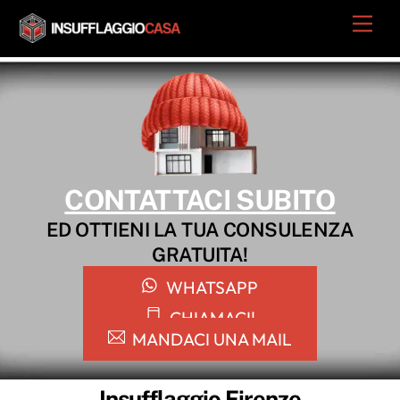
Skip
Men
to
content
CONTATTACI SUBITO
ED OTTIENI LA TUA CONSULENZA
GRATUITA!
WHATSAPP
CHIAMACI!
MANDACI UNA MAIL
Insufflaggio Firenze