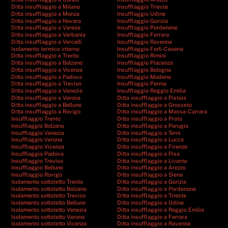
Ditta insufflaggio a Milano
Insufflaggio Trieste
Ditta insufflaggio a Monza
Insufflaggio Udine
Ditta insufflaggio a Novara
Insufflaggio Gorizia
Ditta insufflaggio a Varese
Insufflaggio Pordenone
Ditta insufflaggio a Verbania
Insufflaggio Ferrara
Ditta insufflaggio a Vercelli
Insufflaggio Ravenna
Isolamento termico interno
Insufflaggio Forlì-Cesena
Ditta insufflaggio a Trento
Insufflaggio Rimini
Ditta insufflaggio a Bolzano
Insufflaggio Piacenza
Ditta insufflaggio a Vicenza
Insufflaggio Bologna
Ditta insufflaggio a Padova
Insufflaggio Modena
Ditta insufflaggio a Treviso
Insufflaggio Parma
Ditta insufflaggio a Venezia
Insufflaggio Reggio Emilia
Ditta insufflaggio a Verona
Ditta insufflaggio a Pistoia
Ditta insufflaggio a Belluno
Ditta insufflaggio a Grosseto
Ditta insufflaggio a Rovigo
Ditta insufflaggio a Massa-Carrara
Insufflaggio Trento
Ditta insufflaggio a Prato
Insufflaggio Bolzano
Ditta insufflaggio a Perugia
Insufflaggio Venezia
Ditta insufflaggio a Terni
Insufflaggio Verona
Ditta insufflaggio a Lucca
Insufflaggio Vicenza
Ditta insufflaggio a Firenze
Insufflaggio Padova
Ditta insufflaggio a Pisa
Insufflaggio Treviso
Ditta insufflaggio a Livorno
Insufflaggio Belluno
Ditta insufflaggio a Arezzo
Insufflaggio Rovigo
Ditta insufflaggio a Siena
Isolamento sottotetto Trento
Ditta insufflaggio a Gorizia
Isolamento sottotetto Bolzano
Ditta insufflaggio a Pordenone
Isolamento sottotetto Treviso
Ditta insufflaggio a Trieste
Isolamento sottotetto Belluno
Ditta insufflaggio a Udine
Isolamento sottotetto Venezia
Ditta insufflaggio a Reggio Emilia
Isolamento sottotetto Verona
Ditta insufflaggio a Ferrara
Isolamento sottotetto Vicenza
Ditta insufflaggio a Ravenna