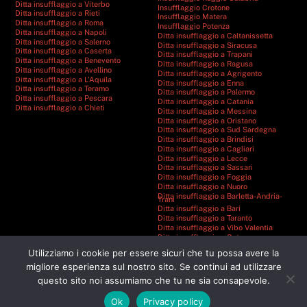
Ditta insufflaggio a Viterbo
Insufflaggio Crotone
Ditta insufflaggio a Rieti
Insufflaggio Matera
Ditta insufflaggio a Roma
Insufflaggio Potenza
Ditta insufflaggio a Napoli
Ditta insufflaggio a Caltanissetta
Ditta insufflaggio a Salerno
Ditta insufflaggio a Siracusa
Ditta insufflaggio a Caserta
Ditta insufflaggio a Trapani
Ditta insufflaggio a Benevento
Ditta insufflaggio a Ragusa
Ditta insufflaggio a Avellino
Ditta insufflaggio a Agrigento
Ditta insufflaggio a L’Aquila
Ditta insufflaggio a Enna
Ditta insufflaggio a Teramo
Ditta insufflaggio a Palermo
Ditta insufflaggio a Pescara
Ditta insufflaggio a Catania
Ditta insufflaggio a Chieti
Ditta insufflaggio a Messina
Ditta insufflaggio a Oristano
Ditta insufflaggio a Sud Sardegna
Ditta insufflaggio a Brindisi
Ditta insufflaggio a Cagliari
Ditta insufflaggio a Lecce
Ditta insufflaggio a Sassari
Ditta insufflaggio a Foggia
Ditta insufflaggio a Nuoro
Ditta insufflaggio a Barletta-Andria-
Trani
Ditta insufflaggio a Bari
Ditta insufflaggio a Taranto
Ditta insufflaggio a Vibo Valentia
Ditta insufflaggio a Catanzaro
Ditta insufflaggio a Cosenza
Utilizziamo i cookie per essere sicuri che tu possa avere la
Ditta insufflaggio a Reggio Calabria
Ditta insufflaggio a Crotone
migliore esperienza sul nostro sito. Se continui ad utilizzare
Ditta insufflaggio a Matera
questo sito noi assumiamo che tu ne sia consapevole.
Ditta insufflaggio a Potenza
Ok
Privacy policy