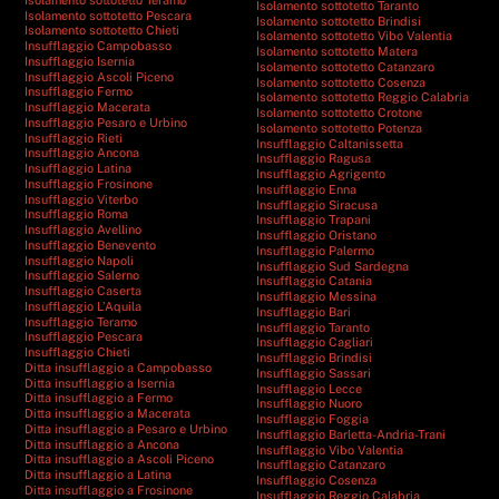
Isolamento sottotetto Taranto
Isolamento sottotetto Pescara
Isolamento sottotetto Brindisi
Isolamento sottotetto Chieti
Isolamento sottotetto Vibo Valentia
Insufflaggio Campobasso
Isolamento sottotetto Matera
Insufflaggio Isernia
Isolamento sottotetto Catanzaro
Insufflaggio Ascoli Piceno
Isolamento sottotetto Cosenza
Insufflaggio Fermo
Isolamento sottotetto Reggio Calabria
Insufflaggio Macerata
Isolamento sottotetto Crotone
Insufflaggio Pesaro e Urbino
Isolamento sottotetto Potenza
Insufflaggio Rieti
Insufflaggio Caltanissetta
Insufflaggio Ancona
Insufflaggio Ragusa
Insufflaggio Latina
Insufflaggio Agrigento
Insufflaggio Frosinone
Insufflaggio Enna
Insufflaggio Viterbo
Insufflaggio Siracusa
Insufflaggio Roma
Insufflaggio Trapani
Insufflaggio Avellino
Insufflaggio Oristano
Insufflaggio Benevento
Insufflaggio Palermo
Insufflaggio Napoli
Insufflaggio Sud Sardegna
Insufflaggio Salerno
Insufflaggio Catania
Insufflaggio Caserta
Insufflaggio Messina
Insufflaggio L’Aquila
Insufflaggio Bari
Insufflaggio Teramo
Insufflaggio Taranto
Insufflaggio Pescara
Insufflaggio Cagliari
Insufflaggio Chieti
Insufflaggio Brindisi
Ditta insufflaggio a Campobasso
Insufflaggio Sassari
Ditta insufflaggio a Isernia
Insufflaggio Lecce
Ditta insufflaggio a Fermo
Insufflaggio Nuoro
Ditta insufflaggio a Macerata
Insufflaggio Foggia
Ditta insufflaggio a Pesaro e Urbino
Insufflaggio Barletta-Andria-Trani
Ditta insufflaggio a Ancona
Insufflaggio Vibo Valentia
Ditta insufflaggio a Ascoli Piceno
Insufflaggio Catanzaro
Ditta insufflaggio a Latina
Insufflaggio Cosenza
Ditta insufflaggio a Frosinone
Insufflaggio Reggio Calabria