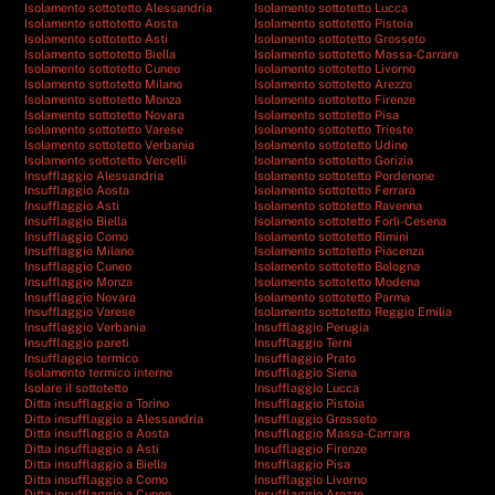
Isolamento sottotetto Alessandria
Isolamento sottotetto Lucca
Isolamento sottotetto Aosta
Isolamento sottotetto Pistoia
Isolamento sottotetto Asti
Isolamento sottotetto Grosseto
Isolamento sottotetto Biella
Isolamento sottotetto Massa-Carrara
Isolamento sottotetto Cuneo
Isolamento sottotetto Livorno
Isolamento sottotetto Milano
Isolamento sottotetto Arezzo
Isolamento sottotetto Monza
Isolamento sottotetto Firenze
Isolamento sottotetto Novara
Isolamento sottotetto Pisa
Isolamento sottotetto Varese
Isolamento sottotetto Trieste
Isolamento sottotetto Verbania
Isolamento sottotetto Udine
Isolamento sottotetto Vercelli
Isolamento sottotetto Gorizia
Insufflaggio Alessandria
Isolamento sottotetto Pordenone
Insufflaggio Aosta
Isolamento sottotetto Ferrara
Insufflaggio Asti
Isolamento sottotetto Ravenna
Insufflaggio Biella
Isolamento sottotetto Forlì-Cesena
Insufflaggio Como
Isolamento sottotetto Rimini
Insufflaggio Milano
Isolamento sottotetto Piacenza
Insufflaggio Cuneo
Isolamento sottotetto Bologna
Insufflaggio Monza
Isolamento sottotetto Modena
Insufflaggio Novara
Isolamento sottotetto Parma
Insufflaggio Varese
Isolamento sottotetto Reggio Emilia
Insufflaggio Verbania
Insufflaggio Perugia
Insufflaggio pareti
Insufflaggio Terni
Insufflaggio termico
Insufflaggio Prato
Isolamento termico interno
Insufflaggio Siena
Isolare il sottotetto
Insufflaggio Lucca
Ditta insufflaggio a Torino
Insufflaggio Pistoia
Ditta insufflaggio a Alessandria
Insufflaggio Grosseto
Ditta insufflaggio a Aosta
Insufflaggio Massa-Carrara
Ditta insufflaggio a Asti
Insufflaggio Firenze
Ditta insufflaggio a Biella
Insufflaggio Pisa
Ditta insufflaggio a Como
Insufflaggio Livorno
Ditta insufflaggio a Cuneo
Insufflaggio Arezzo