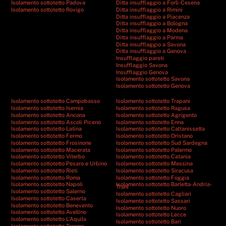
Isolamento sottotetto Padova
Ditta insufflaggio a Forlì-Cesena
Isolamento sottotetto Rovigo
Ditta insufflaggio a Rimini
Ditta insufflaggio a Piacenza
Ditta insufflaggio a Bologna
Ditta insufflaggio a Modena
Ditta insufflaggio a Parma
Ditta insufflaggio a Savona
Ditta insufflaggio a Genova
Insufflaggio pareti
Insufflaggio Savona
Insufflaggio Genova
Isolamento sottotetto Savona
Isolamento sottotetto Genova
Isolamento sottotetto Campobasso
Isolamento sottotetto Trapani
Isolamento sottotetto Isernia
Isolamento sottotetto Ragusa
Isolamento sottotetto Ancona
Isolamento sottotetto Agrigento
Isolamento sottotetto Ascoli Piceno
Isolamento sottotetto Enna
Isolamento sottotetto Latina
Isolamento sottotetto Caltanissetta
Isolamento sottotetto Fermo
Isolamento sottotetto Oristano
Isolamento sottotetto Frosinone
Isolamento sottotetto Sud Sardegna
Isolamento sottotetto Macerata
Isolamento sottotetto Palermo
Isolamento sottotetto Viterbo
Isolamento sottotetto Catania
Isolamento sottotetto Pesaro e Urbino
Isolamento sottotetto Messina
Isolamento sottotetto Rieti
Isolamento sottotetto Siracusa
Isolamento sottotetto Roma
Isolamento sottotetto Foggia
Isolamento sottotetto Napoli
Isolamento sottotetto Barletta-Andria-
Trani
Isolamento sottotetto Salerno
Isolamento sottotetto Cagliari
Isolamento sottotetto Caserta
Isolamento sottotetto Sassari
Isolamento sottotetto Benevento
Isolamento sottotetto Nuoro
Isolamento sottotetto Avellino
Isolamento sottotetto Lecce
Isolamento sottotetto L’Aquila
Isolamento sottotetto Bari
Isolamento sottotetto Teramo