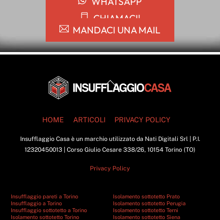
WHATSAPP
CHIAMACI!
MANDACI UNA MAIL
Back
To
Top
HOME
ARTICOLI
PRIVACY POLICY
Insufflaggio Casa è un marchio utilizzato da Nati Digitali Srl | P.I.
12320450013 | Corso Giulio Cesare 338/26, 10154 Torino (TO)
Privacy Policy
Insufflaggio pareti a Torino
Isolamento sottotetto Prato
Insufflaggio a Torino
Isolamento sottotetto Perugia
Insufflaggio sottotetto a Torino
Isolamento sottotetto Terni
Isolamento sottotetto Torino
Isolamento sottotetto Siena