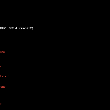
338/26, 10154 Torino (TO)
asso
ne
 Urbino
iceno
to