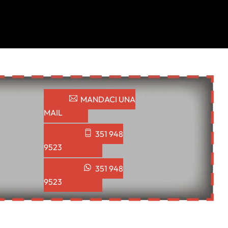
MANDACI UNA
MAIL
351 948
9523
351 948
9523