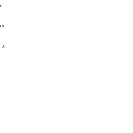
le
ndo
 la