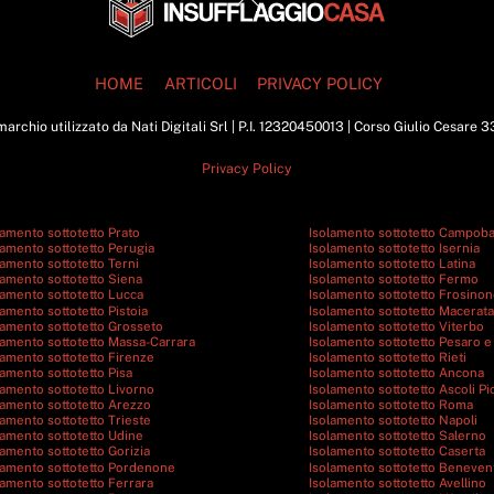
To
Top
HOME
ARTICOLI
PRIVACY POLICY
archio utilizzato da Nati Digitali Srl | P.I. 12320450013 | Corso Giulio Cesare 
Privacy Policy
lamento sottotetto Prato
Isolamento sottotetto Campob
lamento sottotetto Perugia
Isolamento sottotetto Isernia
lamento sottotetto Terni
Isolamento sottotetto Latina
lamento sottotetto Siena
Isolamento sottotetto Fermo
lamento sottotetto Lucca
Isolamento sottotetto Frosino
lamento sottotetto Pistoia
Isolamento sottotetto Macerata
lamento sottotetto Grosseto
Isolamento sottotetto Viterbo
lamento sottotetto Massa-Carrara
Isolamento sottotetto Pesaro e
lamento sottotetto Firenze
Isolamento sottotetto Rieti
lamento sottotetto Pisa
Isolamento sottotetto Ancona
lamento sottotetto Livorno
Isolamento sottotetto Ascoli P
lamento sottotetto Arezzo
Isolamento sottotetto Roma
lamento sottotetto Trieste
Isolamento sottotetto Napoli
lamento sottotetto Udine
Isolamento sottotetto Salerno
lamento sottotetto Gorizia
Isolamento sottotetto Caserta
lamento sottotetto Pordenone
Isolamento sottotetto Beneven
lamento sottotetto Ferrara
Isolamento sottotetto Avellino