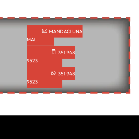
MANDACI UNA
MAIL
351 948
9523
351 948
9523