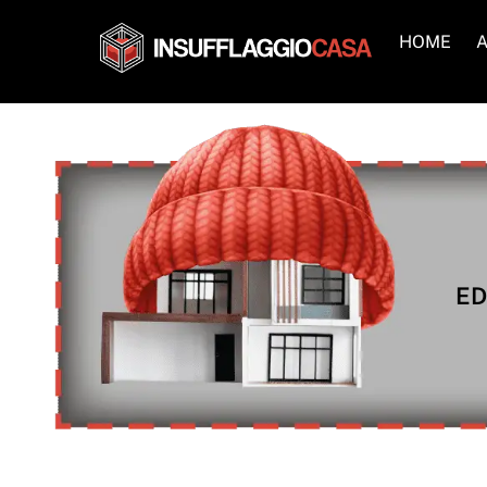
Skip
to
HOME
A
content
ED