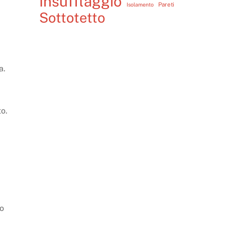
Insufflaggio
Pareti
Isolamento
Sottotetto
a.
o.
ro