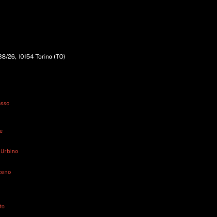
338/26, 10154 Torino (TO)
asso
ne
 Urbino
iceno
to