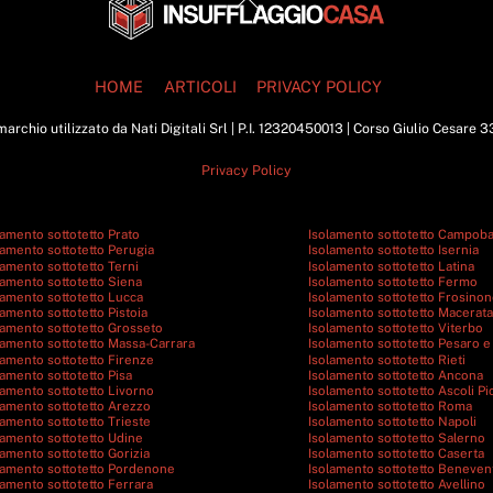
To
Top
HOME
ARTICOLI
PRIVACY POLICY
archio utilizzato da Nati Digitali Srl | P.I. 12320450013 | Corso Giulio Cesare 
Privacy Policy
lamento sottotetto Prato
Isolamento sottotetto Campob
lamento sottotetto Perugia
Isolamento sottotetto Isernia
lamento sottotetto Terni
Isolamento sottotetto Latina
lamento sottotetto Siena
Isolamento sottotetto Fermo
lamento sottotetto Lucca
Isolamento sottotetto Frosino
lamento sottotetto Pistoia
Isolamento sottotetto Macerata
lamento sottotetto Grosseto
Isolamento sottotetto Viterbo
lamento sottotetto Massa-Carrara
Isolamento sottotetto Pesaro e
lamento sottotetto Firenze
Isolamento sottotetto Rieti
lamento sottotetto Pisa
Isolamento sottotetto Ancona
lamento sottotetto Livorno
Isolamento sottotetto Ascoli P
lamento sottotetto Arezzo
Isolamento sottotetto Roma
lamento sottotetto Trieste
Isolamento sottotetto Napoli
lamento sottotetto Udine
Isolamento sottotetto Salerno
lamento sottotetto Gorizia
Isolamento sottotetto Caserta
lamento sottotetto Pordenone
Isolamento sottotetto Beneven
lamento sottotetto Ferrara
Isolamento sottotetto Avellino