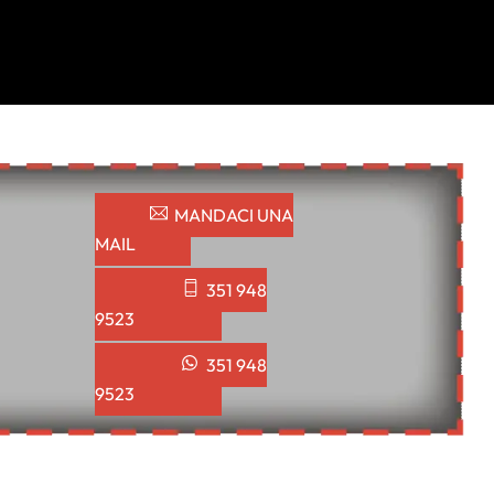
MANDACI UNA
MAIL
351 948
9523
351 948
9523