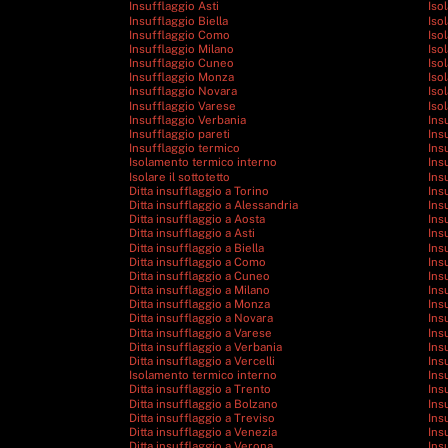
Insufflaggio Asti
Iso
Insufflaggio Biella
Iso
Insufflaggio Como
Iso
Insufflaggio Milano
Iso
Insufflaggio Cuneo
Iso
Insufflaggio Monza
Iso
Insufflaggio Novara
Iso
Insufflaggio Varese
Iso
Insufflaggio Verbania
Ins
Insufflaggio pareti
Ins
Insufflaggio termico
Ins
Isolamento termico interno
Ins
Isolare il sottotetto
Ins
Ditta insufflaggio a Torino
Ins
Ditta insufflaggio a Alessandria
Ins
Ditta insufflaggio a Aosta
Ins
Ditta insufflaggio a Asti
Ins
Ditta insufflaggio a Biella
Ins
Ditta insufflaggio a Como
Ins
Ditta insufflaggio a Cuneo
Ins
Ditta insufflaggio a Milano
Ins
Ditta insufflaggio a Monza
Ins
Ditta insufflaggio a Novara
Ins
Ditta insufflaggio a Varese
Ins
Ditta insufflaggio a Verbania
Ins
Ditta insufflaggio a Vercelli
Ins
Isolamento termico interno
Ins
Ditta insufflaggio a Trento
Ins
Ditta insufflaggio a Bolzano
Ins
Ditta insufflaggio a Treviso
Ins
Ditta insufflaggio a Venezia
Ins
Ditta insufflaggio a Verona
Ins