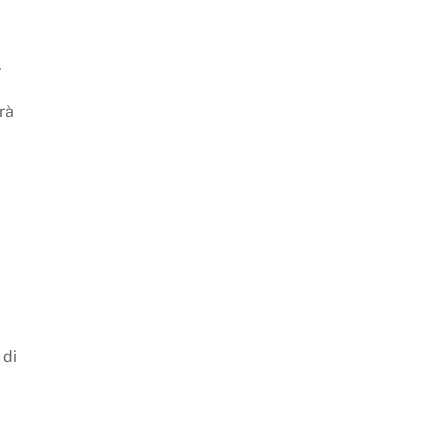
.
rà
 di