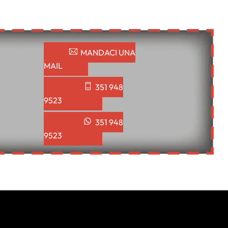
MANDACI UNA
MAIL
351 948
9523
351 948
9523