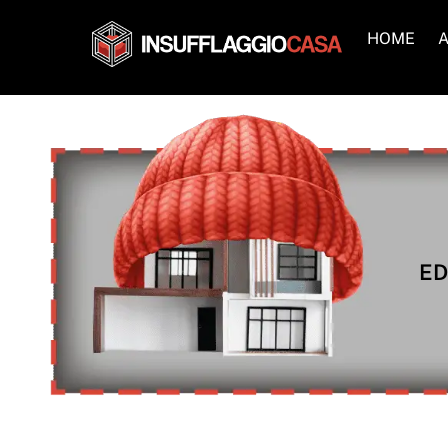
Skip
to
HOME
A
content
ED