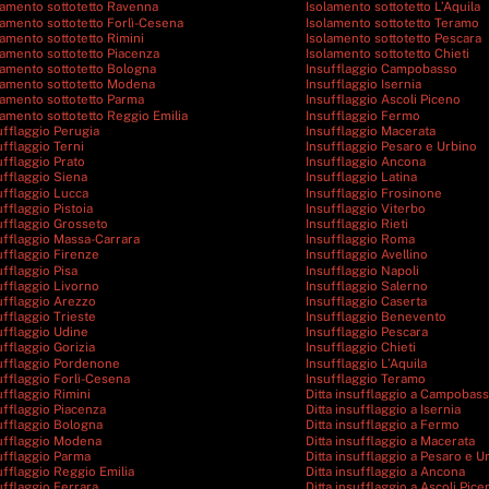
lamento sottotetto Ravenna
Isolamento sottotetto L’Aquila
lamento sottotetto Forlì-Cesena
Isolamento sottotetto Teramo
lamento sottotetto Rimini
Isolamento sottotetto Pescara
lamento sottotetto Piacenza
Isolamento sottotetto Chieti
lamento sottotetto Bologna
Insufflaggio Campobasso
lamento sottotetto Modena
Insufflaggio Isernia
lamento sottotetto Parma
Insufflaggio Ascoli Piceno
lamento sottotetto Reggio Emilia
Insufflaggio Fermo
ufflaggio Perugia
Insufflaggio Macerata
ufflaggio Terni
Insufflaggio Pesaro e Urbino
ufflaggio Prato
Insufflaggio Ancona
ufflaggio Siena
Insufflaggio Latina
ufflaggio Lucca
Insufflaggio Frosinone
ufflaggio Pistoia
Insufflaggio Viterbo
ufflaggio Grosseto
Insufflaggio Rieti
ufflaggio Massa-Carrara
Insufflaggio Roma
ufflaggio Firenze
Insufflaggio Avellino
ufflaggio Pisa
Insufflaggio Napoli
ufflaggio Livorno
Insufflaggio Salerno
ufflaggio Arezzo
Insufflaggio Caserta
ufflaggio Trieste
Insufflaggio Benevento
ufflaggio Udine
Insufflaggio Pescara
ufflaggio Gorizia
Insufflaggio Chieti
ufflaggio Pordenone
Insufflaggio L’Aquila
ufflaggio Forlì-Cesena
Insufflaggio Teramo
ufflaggio Rimini
Ditta insufflaggio a Campobas
ufflaggio Piacenza
Ditta insufflaggio a Isernia
ufflaggio Bologna
Ditta insufflaggio a Fermo
ufflaggio Modena
Ditta insufflaggio a Macerata
ufflaggio Parma
Ditta insufflaggio a Pesaro e U
ufflaggio Reggio Emilia
Ditta insufflaggio a Ancona
ufflaggio Ferrara
Ditta insufflaggio a Ascoli Pice