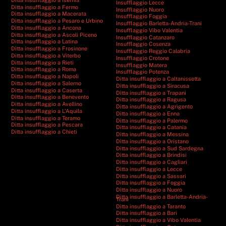
Insufflaggio Lecce
Ditta insufflaggio a Fermo
Insufflaggio Nuoro
Ditta insufflaggio a Macerata
Insufflaggio Foggia
Ditta insufflaggio a Pesaro e Urbino
Insufflaggio Barletta-Andria-Trani
Ditta insufflaggio a Ancona
Insufflaggio Vibo Valentia
Ditta insufflaggio a Ascoli Piceno
Insufflaggio Catanzaro
Ditta insufflaggio a Latina
Insufflaggio Cosenza
Ditta insufflaggio a Frosinone
Insufflaggio Reggio Calabria
Ditta insufflaggio a Viterbo
Insufflaggio Crotone
Ditta insufflaggio a Rieti
Insufflaggio Matera
Ditta insufflaggio a Roma
Insufflaggio Potenza
Ditta insufflaggio a Napoli
Ditta insufflaggio a Caltanissetta
Ditta insufflaggio a Salerno
Ditta insufflaggio a Siracusa
Ditta insufflaggio a Caserta
Ditta insufflaggio a Trapani
Ditta insufflaggio a Benevento
Ditta insufflaggio a Ragusa
Ditta insufflaggio a Avellino
Ditta insufflaggio a Agrigento
Ditta insufflaggio a L’Aquila
Ditta insufflaggio a Enna
Ditta insufflaggio a Teramo
Ditta insufflaggio a Palermo
Ditta insufflaggio a Pescara
Ditta insufflaggio a Catania
Ditta insufflaggio a Chieti
Ditta insufflaggio a Messina
Ditta insufflaggio a Oristano
Ditta insufflaggio a Sud Sardegna
Ditta insufflaggio a Brindisi
Ditta insufflaggio a Cagliari
Ditta insufflaggio a Lecce
Ditta insufflaggio a Sassari
Ditta insufflaggio a Foggia
Ditta insufflaggio a Nuoro
Ditta insufflaggio a Barletta-Andria-
Trani
Ditta insufflaggio a Taranto
Ditta insufflaggio a Bari
Ditta insufflaggio a Vibo Valentia