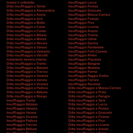
Isolare il sottotetto
Insufflaggio Lucca
Ditta insufflaggio a Torino
Insufflaggio Pistoia
Ditta insufflaggio a Alessandria
Insufflaggio Grosseto
Ditta insufflaggio a Aosta
Insufflaggio Massa-Carrara
Ditta insufflaggio a Asti
Insufflaggio Firenze
Ditta insufflaggio a Biella
Insufflaggio Pisa
Ditta insufflaggio a Como
Insufflaggio Livorno
Ditta insufflaggio a Cuneo
Insufflaggio Arezzo
Ditta insufflaggio a Milano
Insufflaggio Trieste
Ditta insufflaggio a Monza
Insufflaggio Udine
Ditta insufflaggio a Novara
Insufflaggio Gorizia
Ditta insufflaggio a Varese
Insufflaggio Pordenone
Ditta insufflaggio a Verbania
Insufflaggio Forlì-Cesena
Ditta insufflaggio a Vercelli
Insufflaggio Rimini
Isolamento termico interno
Insufflaggio Piacenza
Ditta insufflaggio a Trento
Insufflaggio Bologna
Ditta insufflaggio a Bolzano
Insufflaggio Modena
Ditta insufflaggio a Treviso
Insufflaggio Parma
Ditta insufflaggio a Venezia
Insufflaggio Reggio Emilia
Ditta insufflaggio a Verona
Insufflaggio Ferrara
Ditta insufflaggio a Vicenza
Insufflaggio Ravenna
Ditta insufflaggio a Padova
Ditta insufflaggio a Massa-Carrara
Ditta insufflaggio a Belluno
Ditta insufflaggio a Prato
Ditta insufflaggio a Rovigo
Ditta insufflaggio a Perugia
Insufflaggio Trento
Ditta insufflaggio a Terni
Insufflaggio Bolzano
Ditta insufflaggio a Lucca
Insufflaggio Venezia
Ditta insufflaggio a Pistoia
Insufflaggio Verona
Ditta insufflaggio a Grosseto
Insufflaggio Vicenza
Ditta insufflaggio a Firenze
Insufflaggio Padova
Ditta insufflaggio a Pisa
Insufflaggio Treviso
Ditta insufflaggio a Livorno
Insufflaggio Belluno
Ditta insufflaggio a Arezzo
Insufflaggio Rovigo
Ditta insufflaggio a Siena