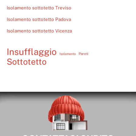
Isolamento sottotetto Treviso
Isolamento sottotetto Padova
Isolamento sottotetto Vicenza
Insufflaggio
Pareti
Isolamento
Sottotetto