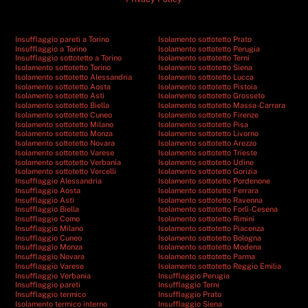
Insufflaggio pareti a Torino
Isolamento sottotetto Prato
Insufflaggio a Torino
Isolamento sottotetto Perugia
Insufflaggio sottotetto a Torino
Isolamento sottotetto Terni
Isolamento sottotetto Torino
Isolamento sottotetto Siena
Isolamento sottotetto Alessandria
Isolamento sottotetto Lucca
Isolamento sottotetto Aosta
Isolamento sottotetto Pistoia
Isolamento sottotetto Asti
Isolamento sottotetto Grosseto
Isolamento sottotetto Biella
Isolamento sottotetto Massa-Carrara
Isolamento sottotetto Cuneo
Isolamento sottotetto Firenze
Isolamento sottotetto Milano
Isolamento sottotetto Pisa
Isolamento sottotetto Monza
Isolamento sottotetto Livorno
Isolamento sottotetto Novara
Isolamento sottotetto Arezzo
Isolamento sottotetto Varese
Isolamento sottotetto Trieste
Isolamento sottotetto Verbania
Isolamento sottotetto Udine
Isolamento sottotetto Vercelli
Isolamento sottotetto Gorizia
Insufflaggio Alessandria
Isolamento sottotetto Pordenone
Insufflaggio Aosta
Isolamento sottotetto Ferrara
Insufflaggio Asti
Isolamento sottotetto Ravenna
Insufflaggio Biella
Isolamento sottotetto Forlì-Cesena
Insufflaggio Como
Isolamento sottotetto Rimini
Insufflaggio Milano
Isolamento sottotetto Piacenza
Insufflaggio Cuneo
Isolamento sottotetto Bologna
Insufflaggio Monza
Isolamento sottotetto Modena
Insufflaggio Novara
Isolamento sottotetto Parma
Insufflaggio Varese
Isolamento sottotetto Reggio Emilia
Insufflaggio Verbania
Insufflaggio Perugia
Insufflaggio pareti
Insufflaggio Terni
Insufflaggio termico
Insufflaggio Prato
Isolamento termico interno
Insufflaggio Siena