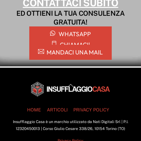
CONTATTACI SUBITO
ED OTTIENI LA TUA CONSULENZA
GRATUITA!
WHATSAPP
CHIAMACI!
MANDACI UNA MAIL
Back
To
Top
HOME
ARTICOLI
PRIVACY POLICY
Insufflaggio Casa è un marchio utilizzato da Nati Digitali Srl | P.I.
12320450013 | Corso Giulio Cesare 338/26, 10154 Torino (TO)
Privacy Policy