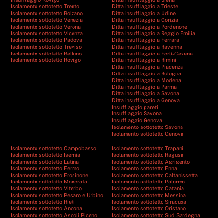
Isolamento sottotetto Trento
Ditta insufflaggio a Trieste
Isolamento sottotetto Bolzano
Ditta insufflaggio a Udine
Isolamento sottotetto Venezia
Ditta insufflaggio a Gorizia
Isolamento sottotetto Verona
Ditta insufflaggio a Pordenone
Isolamento sottotetto Vicenza
Ditta insufflaggio a Reggio Emilia
Isolamento sottotetto Padova
Ditta insufflaggio a Ferrara
Isolamento sottotetto Treviso
Ditta insufflaggio a Ravenna
Isolamento sottotetto Belluno
Ditta insufflaggio a Forlì-Cesena
Isolamento sottotetto Rovigo
Ditta insufflaggio a Rimini
Ditta insufflaggio a Piacenza
Ditta insufflaggio a Bologna
Ditta insufflaggio a Modena
Ditta insufflaggio a Parma
Ditta insufflaggio a Savona
Ditta insufflaggio a Genova
Insufflaggio pareti
Insufflaggio Savona
Insufflaggio Genova
Isolamento sottotetto Savona
Isolamento sottotetto Genova
Isolamento sottotetto Campobasso
Isolamento sottotetto Trapani
Isolamento sottotetto Isernia
Isolamento sottotetto Ragusa
Isolamento sottotetto Latina
Isolamento sottotetto Agrigento
Isolamento sottotetto Fermo
Isolamento sottotetto Enna
Isolamento sottotetto Frosinone
Isolamento sottotetto Caltanissetta
Isolamento sottotetto Macerata
Isolamento sottotetto Palermo
Isolamento sottotetto Viterbo
Isolamento sottotetto Catania
Isolamento sottotetto Pesaro e Urbino
Isolamento sottotetto Messina
Isolamento sottotetto Rieti
Isolamento sottotetto Siracusa
Isolamento sottotetto Ancona
Isolamento sottotetto Oristano
Isolamento sottotetto Ascoli Piceno
Isolamento sottotetto Sud Sardegna