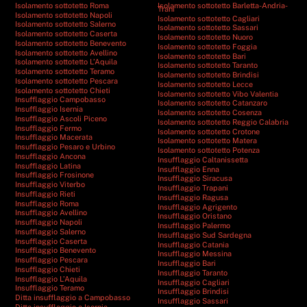
Isolamento sottotetto Roma
Isolamento sottotetto Barletta-Andria-
Trani
Isolamento sottotetto Napoli
Isolamento sottotetto Cagliari
Isolamento sottotetto Salerno
Isolamento sottotetto Sassari
Isolamento sottotetto Caserta
Isolamento sottotetto Nuoro
Isolamento sottotetto Benevento
Isolamento sottotetto Foggia
Isolamento sottotetto Avellino
Isolamento sottotetto Bari
Isolamento sottotetto L’Aquila
Isolamento sottotetto Taranto
Isolamento sottotetto Teramo
Isolamento sottotetto Brindisi
Isolamento sottotetto Pescara
Isolamento sottotetto Lecce
Isolamento sottotetto Chieti
Isolamento sottotetto Vibo Valentia
Insufflaggio Campobasso
Isolamento sottotetto Catanzaro
Insufflaggio Isernia
Isolamento sottotetto Cosenza
Insufflaggio Ascoli Piceno
Isolamento sottotetto Reggio Calabria
Insufflaggio Fermo
Isolamento sottotetto Crotone
Insufflaggio Macerata
Isolamento sottotetto Matera
Insufflaggio Pesaro e Urbino
Isolamento sottotetto Potenza
Insufflaggio Ancona
Insufflaggio Caltanissetta
Insufflaggio Latina
Insufflaggio Enna
Insufflaggio Frosinone
Insufflaggio Siracusa
Insufflaggio Viterbo
Insufflaggio Trapani
Insufflaggio Rieti
Insufflaggio Ragusa
Insufflaggio Roma
Insufflaggio Agrigento
Insufflaggio Avellino
Insufflaggio Oristano
Insufflaggio Napoli
Insufflaggio Palermo
Insufflaggio Salerno
Insufflaggio Sud Sardegna
Insufflaggio Caserta
Insufflaggio Catania
Insufflaggio Benevento
Insufflaggio Messina
Insufflaggio Pescara
Insufflaggio Bari
Insufflaggio Chieti
Insufflaggio Taranto
Insufflaggio L’Aquila
Insufflaggio Cagliari
Insufflaggio Teramo
Insufflaggio Brindisi
Ditta insufflaggio a Campobasso
Insufflaggio Sassari
Ditta insufflaggio a Isernia