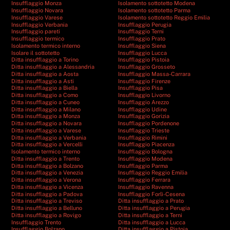
Insufflaggio Monza
Isolamento sottotetto Modena
Insufflaggio Novara
Isolamento sottotetto Parma
Insufflaggio Varese
Isolamento sottotetto Reggio Emilia
Insufflaggio Verbania
Insufflaggio Perugia
Insufflaggio pareti
Insufflaggio Terni
Insufflaggio termico
Insufflaggio Prato
Isolamento termico interno
Insufflaggio Siena
Isolare il sottotetto
Insufflaggio Lucca
Ditta insufflaggio a Torino
Insufflaggio Pistoia
Ditta insufflaggio a Alessandria
Insufflaggio Grosseto
Ditta insufflaggio a Aosta
Insufflaggio Massa-Carrara
Ditta insufflaggio a Asti
Insufflaggio Firenze
Ditta insufflaggio a Biella
Insufflaggio Pisa
Ditta insufflaggio a Como
Insufflaggio Livorno
Ditta insufflaggio a Cuneo
Insufflaggio Arezzo
Ditta insufflaggio a Milano
Insufflaggio Udine
Ditta insufflaggio a Monza
Insufflaggio Gorizia
Ditta insufflaggio a Novara
Insufflaggio Pordenone
Ditta insufflaggio a Varese
Insufflaggio Trieste
Ditta insufflaggio a Verbania
Insufflaggio Rimini
Ditta insufflaggio a Vercelli
Insufflaggio Piacenza
Isolamento termico interno
Insufflaggio Bologna
Ditta insufflaggio a Trento
Insufflaggio Modena
Ditta insufflaggio a Bolzano
Insufflaggio Parma
Ditta insufflaggio a Venezia
Insufflaggio Reggio Emilia
Ditta insufflaggio a Verona
Insufflaggio Ferrara
Ditta insufflaggio a Vicenza
Insufflaggio Ravenna
Ditta insufflaggio a Padova
Insufflaggio Forlì-Cesena
Ditta insufflaggio a Treviso
Ditta insufflaggio a Prato
Ditta insufflaggio a Belluno
Ditta insufflaggio a Perugia
Ditta insufflaggio a Rovigo
Ditta insufflaggio a Terni
Insufflaggio Trento
Ditta insufflaggio a Lucca
Insufflaggio Bolzano
Ditta insufflaggio a Pistoia