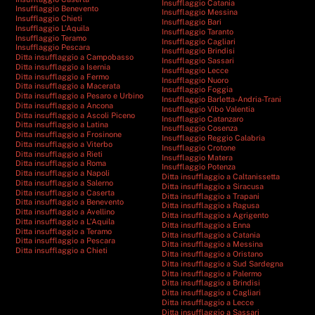
Insufflaggio Catania
Insufflaggio Benevento
Insufflaggio Messina
Insufflaggio Chieti
Insufflaggio Bari
Insufflaggio L’Aquila
Insufflaggio Taranto
Insufflaggio Teramo
Insufflaggio Cagliari
Insufflaggio Pescara
Insufflaggio Brindisi
Ditta insufflaggio a Campobasso
Insufflaggio Sassari
Ditta insufflaggio a Isernia
Insufflaggio Lecce
Ditta insufflaggio a Fermo
Insufflaggio Nuoro
Ditta insufflaggio a Macerata
Insufflaggio Foggia
Ditta insufflaggio a Pesaro e Urbino
Insufflaggio Barletta-Andria-Trani
Ditta insufflaggio a Ancona
Insufflaggio Vibo Valentia
Ditta insufflaggio a Ascoli Piceno
Insufflaggio Catanzaro
Ditta insufflaggio a Latina
Insufflaggio Cosenza
Ditta insufflaggio a Frosinone
Insufflaggio Reggio Calabria
Ditta insufflaggio a Viterbo
Insufflaggio Crotone
Ditta insufflaggio a Rieti
Insufflaggio Matera
Ditta insufflaggio a Roma
Insufflaggio Potenza
Ditta insufflaggio a Napoli
Ditta insufflaggio a Caltanissetta
Ditta insufflaggio a Salerno
Ditta insufflaggio a Siracusa
Ditta insufflaggio a Caserta
Ditta insufflaggio a Trapani
Ditta insufflaggio a Benevento
Ditta insufflaggio a Ragusa
Ditta insufflaggio a Avellino
Ditta insufflaggio a Agrigento
Ditta insufflaggio a L’Aquila
Ditta insufflaggio a Enna
Ditta insufflaggio a Teramo
Ditta insufflaggio a Catania
Ditta insufflaggio a Pescara
Ditta insufflaggio a Messina
Ditta insufflaggio a Chieti
Ditta insufflaggio a Oristano
Ditta insufflaggio a Sud Sardegna
Ditta insufflaggio a Palermo
Ditta insufflaggio a Brindisi
Ditta insufflaggio a Cagliari
Ditta insufflaggio a Lecce
Ditta insufflaggio a Sassari