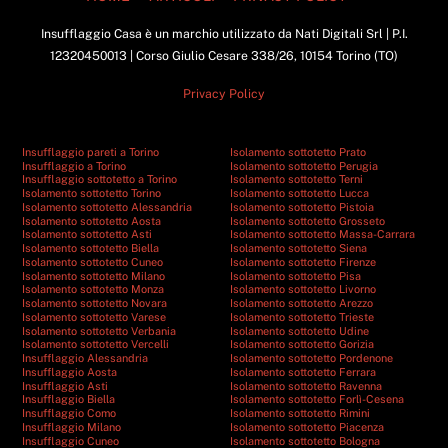
Insufflaggio Casa è un marchio utilizzato da Nati Digitali Srl | P.I.
12320450013 | Corso Giulio Cesare 338/26, 10154 Torino (TO)
Privacy Policy
Insufflaggio pareti a Torino
Isolamento sottotetto Prato
Insufflaggio a Torino
Isolamento sottotetto Perugia
Insufflaggio sottotetto a Torino
Isolamento sottotetto Terni
Isolamento sottotetto Torino
Isolamento sottotetto Lucca
Isolamento sottotetto Alessandria
Isolamento sottotetto Pistoia
Isolamento sottotetto Aosta
Isolamento sottotetto Grosseto
Isolamento sottotetto Asti
Isolamento sottotetto Massa-Carrara
Isolamento sottotetto Biella
Isolamento sottotetto Siena
Isolamento sottotetto Cuneo
Isolamento sottotetto Firenze
Isolamento sottotetto Milano
Isolamento sottotetto Pisa
Isolamento sottotetto Monza
Isolamento sottotetto Livorno
Isolamento sottotetto Novara
Isolamento sottotetto Arezzo
Isolamento sottotetto Varese
Isolamento sottotetto Trieste
Isolamento sottotetto Verbania
Isolamento sottotetto Udine
Isolamento sottotetto Vercelli
Isolamento sottotetto Gorizia
Insufflaggio Alessandria
Isolamento sottotetto Pordenone
Insufflaggio Aosta
Isolamento sottotetto Ferrara
Insufflaggio Asti
Isolamento sottotetto Ravenna
Insufflaggio Biella
Isolamento sottotetto Forlì-Cesena
Insufflaggio Como
Isolamento sottotetto Rimini
Insufflaggio Milano
Isolamento sottotetto Piacenza
Insufflaggio Cuneo
Isolamento sottotetto Bologna