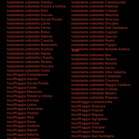
Isolamento sottotetto Viterbo
Isolamento sottotetto Caltanissetta
Isolamento sottotetto Pesaro e Urbino
Isolamento sottotetto Palermo
Isolamento sottotetto Rieti
Isolamento sottotetto Catania
Isolamento sottotetto Ancona
Isolamento sottotetto Messina
Isolamento sottotetto Ascoli Piceno
Isolamento sottotetto Siracusa
Isolamento sottotetto Latina
Isolamento sottotetto Oristano
Isolamento sottotetto Fermo
Isolamento sottotetto Sud Sardegna
Isolamento sottotetto Roma
Isolamento sottotetto Cagliari
Isolamento sottotetto Salerno
Isolamento sottotetto Sassari
Isolamento sottotetto Caserta
Isolamento sottotetto Nuoro
Isolamento sottotetto Benevento
Isolamento sottotetto Foggia
Isolamento sottotetto Avellino
Isolamento sottotetto Barletta-Andria-
Trani
Isolamento sottotetto Napoli
Isolamento sottotetto Bari
Isolamento sottotetto L’Aquila
Isolamento sottotetto Taranto
Isolamento sottotetto Teramo
Isolamento sottotetto Brindisi
Isolamento sottotetto Pescara
Isolamento sottotetto Lecce
Isolamento sottotetto Chieti
Isolamento sottotetto Vibo Valentia
Insufflaggio Campobasso
Isolamento sottotetto Catanzaro
Insufflaggio Isernia
Isolamento sottotetto Cosenza
Insufflaggio Ascoli Piceno
Isolamento sottotetto Reggio Calabria
Insufflaggio Fermo
Isolamento sottotetto Crotone
Insufflaggio Macerata
Isolamento sottotetto Matera
Insufflaggio Pesaro e Urbino
Isolamento sottotetto Potenza
Insufflaggio Ancona
Insufflaggio Caltanissetta
Insufflaggio Latina
Insufflaggio Siracusa
Insufflaggio Frosinone
Insufflaggio Trapani
Insufflaggio Viterbo
Insufflaggio Ragusa
Insufflaggio Rieti
Insufflaggio Agrigento
Insufflaggio Roma
Insufflaggio Enna
Insufflaggio Avellino
Insufflaggio Oristano
Insufflaggio Napoli
Insufflaggio Palermo
Insufflaggio Salerno
Insufflaggio Sud Sardegna
Insufflaggio Caserta