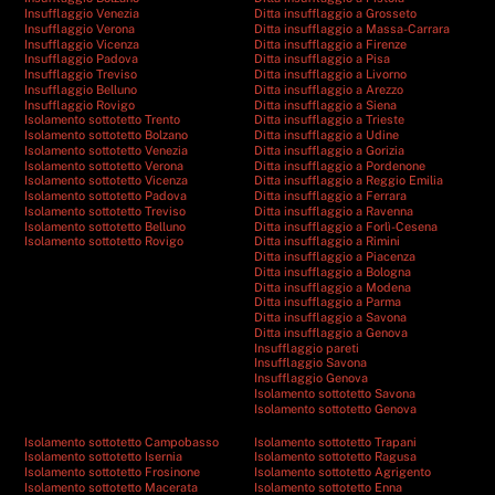
Insufflaggio Venezia
Ditta insufflaggio a Grosseto
Insufflaggio Verona
Ditta insufflaggio a Massa-Carrara
Insufflaggio Vicenza
Ditta insufflaggio a Firenze
Insufflaggio Padova
Ditta insufflaggio a Pisa
Insufflaggio Treviso
Ditta insufflaggio a Livorno
Insufflaggio Belluno
Ditta insufflaggio a Arezzo
Insufflaggio Rovigo
Ditta insufflaggio a Siena
Isolamento sottotetto Trento
Ditta insufflaggio a Trieste
Isolamento sottotetto Bolzano
Ditta insufflaggio a Udine
Isolamento sottotetto Venezia
Ditta insufflaggio a Gorizia
Isolamento sottotetto Verona
Ditta insufflaggio a Pordenone
Isolamento sottotetto Vicenza
Ditta insufflaggio a Reggio Emilia
Isolamento sottotetto Padova
Ditta insufflaggio a Ferrara
Isolamento sottotetto Treviso
Ditta insufflaggio a Ravenna
Isolamento sottotetto Belluno
Ditta insufflaggio a Forlì-Cesena
Isolamento sottotetto Rovigo
Ditta insufflaggio a Rimini
Ditta insufflaggio a Piacenza
Ditta insufflaggio a Bologna
Ditta insufflaggio a Modena
Ditta insufflaggio a Parma
Ditta insufflaggio a Savona
Ditta insufflaggio a Genova
Insufflaggio pareti
Insufflaggio Savona
Insufflaggio Genova
Isolamento sottotetto Savona
Isolamento sottotetto Genova
Isolamento sottotetto Campobasso
Isolamento sottotetto Trapani
Isolamento sottotetto Isernia
Isolamento sottotetto Ragusa
Isolamento sottotetto Frosinone
Isolamento sottotetto Agrigento
Isolamento sottotetto Macerata
Isolamento sottotetto Enna