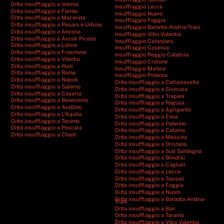
Ditta insufflaggio a Isernia
Insufflaggio Lecce
Ditta insufflaggio a Fermo
Insufflaggio Nuoro
Ditta insufflaggio a Macerata
Insufflaggio Foggia
Ditta insufflaggio a Pesaro e Urbino
Insufflaggio Barletta-Andria-Trani
Ditta insufflaggio a Ancona
Insufflaggio Vibo Valentia
Ditta insufflaggio a Ascoli Piceno
Insufflaggio Catanzaro
Ditta insufflaggio a Latina
Insufflaggio Cosenza
Ditta insufflaggio a Frosinone
Insufflaggio Reggio Calabria
Ditta insufflaggio a Viterbo
Insufflaggio Crotone
Ditta insufflaggio a Rieti
Insufflaggio Matera
Ditta insufflaggio a Roma
Insufflaggio Potenza
Ditta insufflaggio a Napoli
Ditta insufflaggio a Caltanissetta
Ditta insufflaggio a Salerno
Ditta insufflaggio a Siracusa
Ditta insufflaggio a Caserta
Ditta insufflaggio a Trapani
Ditta insufflaggio a Benevento
Ditta insufflaggio a Ragusa
Ditta insufflaggio a Avellino
Ditta insufflaggio a Agrigento
Ditta insufflaggio a L’Aquila
Ditta insufflaggio a Enna
Ditta insufflaggio a Teramo
Ditta insufflaggio a Palermo
Ditta insufflaggio a Pescara
Ditta insufflaggio a Catania
Ditta insufflaggio a Chieti
Ditta insufflaggio a Messina
Ditta insufflaggio a Oristano
Ditta insufflaggio a Sud Sardegna
Ditta insufflaggio a Brindisi
Ditta insufflaggio a Cagliari
Ditta insufflaggio a Lecce
Ditta insufflaggio a Sassari
Ditta insufflaggio a Foggia
Ditta insufflaggio a Nuoro
Ditta insufflaggio a Barletta-Andria-
Trani
Ditta insufflaggio a Bari
Ditta insufflaggio a Taranto
Ditta insufflaggio a Vibo Valentia