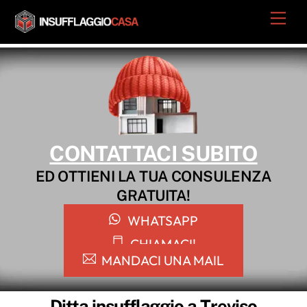
Skip
Men
to
content
CONTATTACI SUBITO
ED OTTIENI LA TUA CONSULENZA
GRATUITA!
WHATSAPP
CHIAMACI!
MANDACI UNA MAIL
Ditta insufflaggio a Treviso