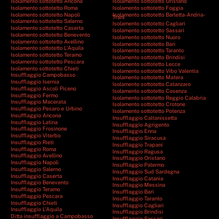
Isolamento sottotetto Ancona
Isolamento sottotetto Oristano
Isolamento sottotetto Roma
Isolamento sottotetto Foggia
Isolamento sottotetto Napoli
Isolamento sottotetto Barletta-Andria-
Trani
Isolamento sottotetto Salerno
Isolamento sottotetto Cagliari
Isolamento sottotetto Caserta
Isolamento sottotetto Sassari
Isolamento sottotetto Benevento
Isolamento sottotetto Nuoro
Isolamento sottotetto Avellino
Isolamento sottotetto Bari
Isolamento sottotetto L’Aquila
Isolamento sottotetto Taranto
Isolamento sottotetto Teramo
Isolamento sottotetto Brindisi
Isolamento sottotetto Pescara
Isolamento sottotetto Lecce
Isolamento sottotetto Chieti
Isolamento sottotetto Vibo Valentia
Insufflaggio Campobasso
Isolamento sottotetto Matera
Insufflaggio Isernia
Isolamento sottotetto Catanzaro
Insufflaggio Ascoli Piceno
Isolamento sottotetto Cosenza
Insufflaggio Fermo
Isolamento sottotetto Reggio Calabria
Insufflaggio Macerata
Isolamento sottotetto Crotone
Insufflaggio Pesaro e Urbino
Isolamento sottotetto Potenza
Insufflaggio Ancona
Insufflaggio Caltanissetta
Insufflaggio Latina
Insufflaggio Agrigento
Insufflaggio Frosinone
Insufflaggio Enna
Insufflaggio Viterbo
Insufflaggio Siracusa
Insufflaggio Rieti
Insufflaggio Trapani
Insufflaggio Roma
Insufflaggio Ragusa
Insufflaggio Avellino
Insufflaggio Oristano
Insufflaggio Napoli
Insufflaggio Palermo
Insufflaggio Salerno
Insufflaggio Sud Sardegna
Insufflaggio Caserta
Insufflaggio Catania
Insufflaggio Benevento
Insufflaggio Messina
Insufflaggio Teramo
Insufflaggio Bari
Insufflaggio Pescara
Insufflaggio Taranto
Insufflaggio Chieti
Insufflaggio Cagliari
Insufflaggio L’Aquila
Insufflaggio Brindisi
Ditta insufflaggio a Campobasso
Insufflaggio Sassari