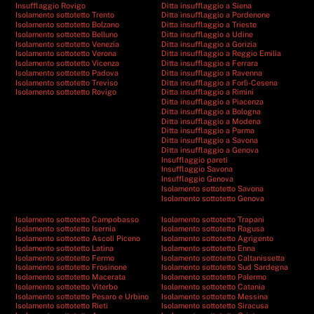
Insufflaggio Rovigo
Ditta insufflaggio a Siena
Isolamento sottotetto Trento
Ditta insufflaggio a Pordenone
Isolamento sottotetto Bolzano
Ditta insufflaggio a Trieste
Isolamento sottotetto Belluno
Ditta insufflaggio a Udine
Isolamento sottotetto Venezia
Ditta insufflaggio a Gorizia
Isolamento sottotetto Verona
Ditta insufflaggio a Reggio Emilia
Isolamento sottotetto Vicenza
Ditta insufflaggio a Ferrara
Isolamento sottotetto Padova
Ditta insufflaggio a Ravenna
Isolamento sottotetto Treviso
Ditta insufflaggio a Forlì-Cesena
Isolamento sottotetto Rovigo
Ditta insufflaggio a Rimini
Ditta insufflaggio a Piacenza
Ditta insufflaggio a Bologna
Ditta insufflaggio a Modena
Ditta insufflaggio a Parma
Ditta insufflaggio a Savona
Ditta insufflaggio a Genova
Insufflaggio pareti
Insufflaggio Savona
Insufflaggio Genova
Isolamento sottotetto Savona
Isolamento sottotetto Genova
Isolamento sottotetto Campobasso
Isolamento sottotetto Trapani
Isolamento sottotetto Isernia
Isolamento sottotetto Ragusa
Isolamento sottotetto Ascoli Piceno
Isolamento sottotetto Agrigento
Isolamento sottotetto Latina
Isolamento sottotetto Enna
Isolamento sottotetto Fermo
Isolamento sottotetto Caltanissetta
Isolamento sottotetto Frosinone
Isolamento sottotetto Sud Sardegna
Isolamento sottotetto Macerata
Isolamento sottotetto Palermo
Isolamento sottotetto Viterbo
Isolamento sottotetto Catania
Isolamento sottotetto Pesaro e Urbino
Isolamento sottotetto Messina
Isolamento sottotetto Rieti
Isolamento sottotetto Siracusa