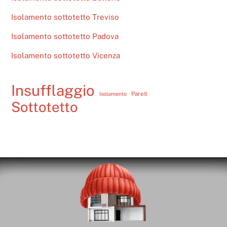
Isolamento sottotetto Treviso
Isolamento sottotetto Padova
Isolamento sottotetto Vicenza
Insufflaggio
Pareti
Isolamento
Sottotetto