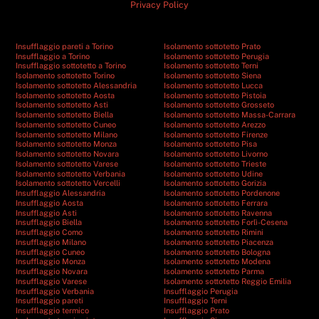
Privacy Policy
Insufflaggio pareti a Torino
Isolamento sottotetto Prato
Insufflaggio a Torino
Isolamento sottotetto Perugia
Insufflaggio sottotetto a Torino
Isolamento sottotetto Terni
Isolamento sottotetto Torino
Isolamento sottotetto Siena
Isolamento sottotetto Alessandria
Isolamento sottotetto Lucca
Isolamento sottotetto Aosta
Isolamento sottotetto Pistoia
Isolamento sottotetto Asti
Isolamento sottotetto Grosseto
Isolamento sottotetto Biella
Isolamento sottotetto Massa-Carrara
Isolamento sottotetto Cuneo
Isolamento sottotetto Arezzo
Isolamento sottotetto Milano
Isolamento sottotetto Firenze
Isolamento sottotetto Monza
Isolamento sottotetto Pisa
Isolamento sottotetto Novara
Isolamento sottotetto Livorno
Isolamento sottotetto Varese
Isolamento sottotetto Trieste
Isolamento sottotetto Verbania
Isolamento sottotetto Udine
Isolamento sottotetto Vercelli
Isolamento sottotetto Gorizia
Insufflaggio Alessandria
Isolamento sottotetto Pordenone
Insufflaggio Aosta
Isolamento sottotetto Ferrara
Insufflaggio Asti
Isolamento sottotetto Ravenna
Insufflaggio Biella
Isolamento sottotetto Forlì-Cesena
Insufflaggio Como
Isolamento sottotetto Rimini
Insufflaggio Milano
Isolamento sottotetto Piacenza
Insufflaggio Cuneo
Isolamento sottotetto Bologna
Insufflaggio Monza
Isolamento sottotetto Modena
Insufflaggio Novara
Isolamento sottotetto Parma
Insufflaggio Varese
Isolamento sottotetto Reggio Emilia
Insufflaggio Verbania
Insufflaggio Perugia
Insufflaggio pareti
Insufflaggio Terni
Insufflaggio termico
Insufflaggio Prato