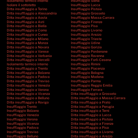
Isolamento termico interno
Insufflaggio Siena
Isolare il sottotetto
Insufflaggio Lucca
Ditta insufflaggio a Torino
Insufflaggio Pistoia
Ditta insufflaggio a Alessandria
Insufflaggio Grosseto
Ditta insufflaggio a Aosta
Insufflaggio Massa-Carrara
Ditta insufflaggio a Asti
Insufflaggio Firenze
Ditta insufflaggio a Biella
Insufflaggio Pisa
Ditta insufflaggio a Como
Insufflaggio Livorno
Ditta insufflaggio a Cuneo
Insufflaggio Arezzo
Ditta insufflaggio a Milano
Insufflaggio Trieste
Ditta insufflaggio a Monza
Insufflaggio Udine
Ditta insufflaggio a Novara
Insufflaggio Gorizia
Ditta insufflaggio a Varese
Insufflaggio Pordenone
Ditta insufflaggio a Verbania
Insufflaggio Ravenna
Ditta insufflaggio a Vercelli
Insufflaggio Forlì-Cesena
Isolamento termico interno
Insufflaggio Rimini
Ditta insufflaggio a Trento
Insufflaggio Piacenza
Ditta insufflaggio a Bolzano
Insufflaggio Bologna
Ditta insufflaggio a Padova
Insufflaggio Modena
Ditta insufflaggio a Treviso
Insufflaggio Parma
Ditta insufflaggio a Venezia
Insufflaggio Reggio Emilia
Ditta insufflaggio a Verona
Insufflaggio Ferrara
Ditta insufflaggio a Vicenza
Ditta insufflaggio a Grosseto
Ditta insufflaggio a Belluno
Ditta insufflaggio a Massa-Carrara
Ditta insufflaggio a Rovigo
Ditta insufflaggio a Prato
Insufflaggio Trento
Ditta insufflaggio a Perugia
Insufflaggio Bolzano
Ditta insufflaggio a Terni
Insufflaggio Venezia
Ditta insufflaggio a Lucca
Insufflaggio Verona
Ditta insufflaggio a Pistoia
Insufflaggio Vicenza
Ditta insufflaggio a Firenze
Insufflaggio Padova
Ditta insufflaggio a Pisa
Insufflaggio Treviso
Ditta insufflaggio a Livorno
Insufflaggio Belluno
Ditta insufflaggio a Arezzo