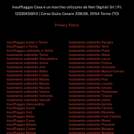
Insufflaggio Casa è un marchio utilizzato da Nati Digitali Srl | P.I.
12320450013 | Corso Giulio Cesare 338/26, 10154 Torino (TO)
Privacy Policy
Insufflaggio pareti a Torino
Isolamento sottotetto Perugia
Insufflaggio a Torino
Isolamento sottotetto Terni
Insufflaggio sottotetto a Torino
Isolamento sottotetto Prato
Isolamento sottotetto Torino
Isolamento sottotetto Siena
Isolamento sottotetto Alessandria
Isolamento sottotetto Lucca
Isolamento sottotetto Aosta
Isolamento sottotetto Pistoia
Isolamento sottotetto Asti
Isolamento sottotetto Grosseto
Isolamento sottotetto Biella
Isolamento sottotetto Massa-Carrara
Isolamento sottotetto Cuneo
Isolamento sottotetto Firenze
Isolamento sottotetto Milano
Isolamento sottotetto Pisa
Isolamento sottotetto Monza
Isolamento sottotetto Livorno
Isolamento sottotetto Novara
Isolamento sottotetto Arezzo
Isolamento sottotetto Varese
Isolamento sottotetto Pordenone
Isolamento sottotetto Verbania
Isolamento sottotetto Trieste
Isolamento sottotetto Vercelli
Isolamento sottotetto Udine
Insufflaggio Alessandria
Isolamento sottotetto Gorizia
Insufflaggio Aosta
Isolamento sottotetto Ferrara
Insufflaggio Asti
Isolamento sottotetto Ravenna
Insufflaggio Biella
Isolamento sottotetto Forlì-Cesena
Insufflaggio Como
Isolamento sottotetto Rimini
Insufflaggio Milano
Isolamento sottotetto Piacenza
Insufflaggio Cuneo
Isolamento sottotetto Bologna
Insufflaggio Monza
Isolamento sottotetto Modena