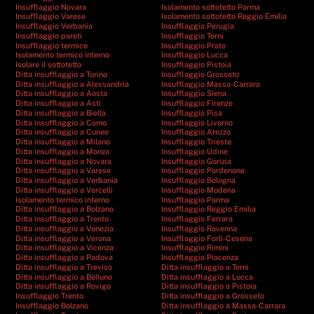
Insufflaggio Novara
Isolamento sottotetto Parma
Insufflaggio Varese
Isolamento sottotetto Reggio Emilia
Insufflaggio Verbania
Insufflaggio Perugia
Insufflaggio pareti
Insufflaggio Terni
Insufflaggio termico
Insufflaggio Prato
Isolamento termico interno
Insufflaggio Lucca
Isolare il sottotetto
Insufflaggio Pistoia
Ditta insufflaggio a Torino
Insufflaggio Grosseto
Ditta insufflaggio a Alessandria
Insufflaggio Massa-Carrara
Ditta insufflaggio a Aosta
Insufflaggio Siena
Ditta insufflaggio a Asti
Insufflaggio Firenze
Ditta insufflaggio a Biella
Insufflaggio Pisa
Ditta insufflaggio a Como
Insufflaggio Livorno
Ditta insufflaggio a Cuneo
Insufflaggio Arezzo
Ditta insufflaggio a Milano
Insufflaggio Trieste
Ditta insufflaggio a Monza
Insufflaggio Udine
Ditta insufflaggio a Novara
Insufflaggio Gorizia
Ditta insufflaggio a Varese
Insufflaggio Pordenone
Ditta insufflaggio a Verbania
Insufflaggio Bologna
Ditta insufflaggio a Vercelli
Insufflaggio Modena
Isolamento termico interno
Insufflaggio Parma
Ditta insufflaggio a Bolzano
Insufflaggio Reggio Emilia
Ditta insufflaggio a Trento
Insufflaggio Ferrara
Ditta insufflaggio a Venezia
Insufflaggio Ravenna
Ditta insufflaggio a Verona
Insufflaggio Forlì-Cesena
Ditta insufflaggio a Vicenza
Insufflaggio Rimini
Ditta insufflaggio a Padova
Insufflaggio Piacenza
Ditta insufflaggio a Treviso
Ditta insufflaggio a Terni
Ditta insufflaggio a Belluno
Ditta insufflaggio a Lucca
Ditta insufflaggio a Rovigo
Ditta insufflaggio a Pistoia
Insufflaggio Trento
Ditta insufflaggio a Grosseto
Insufflaggio Bolzano
Ditta insufflaggio a Massa-Carrara