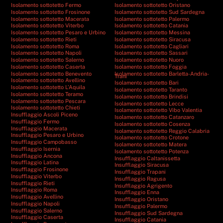
Isolamento sottotetto Fermo
Isolamento sottotetto Oristano
Isolamento sottotetto Frosinone
Isolamento sottotetto Sud Sardegna
Isolamento sottotetto Macerata
Isolamento sottotetto Palermo
Isolamento sottotetto Viterbo
Isolamento sottotetto Catania
Isolamento sottotetto Pesaro e Urbino
Isolamento sottotetto Messina
Isolamento sottotetto Rieti
Isolamento sottotetto Siracusa
Isolamento sottotetto Roma
Isolamento sottotetto Cagliari
Isolamento sottotetto Napoli
Isolamento sottotetto Sassari
Isolamento sottotetto Salerno
Isolamento sottotetto Nuoro
Isolamento sottotetto Caserta
Isolamento sottotetto Foggia
Isolamento sottotetto Benevento
Isolamento sottotetto Barletta-Andria-
Trani
Isolamento sottotetto Avellino
Isolamento sottotetto Bari
Isolamento sottotetto L’Aquila
Isolamento sottotetto Taranto
Isolamento sottotetto Teramo
Isolamento sottotetto Brindisi
Isolamento sottotetto Pescara
Isolamento sottotetto Lecce
Isolamento sottotetto Chieti
Isolamento sottotetto Vibo Valentia
Insufflaggio Ascoli Piceno
Isolamento sottotetto Catanzaro
Insufflaggio Fermo
Isolamento sottotetto Cosenza
Insufflaggio Macerata
Isolamento sottotetto Reggio Calabria
Insufflaggio Pesaro e Urbino
Isolamento sottotetto Crotone
Insufflaggio Campobasso
Isolamento sottotetto Matera
Insufflaggio Isernia
Isolamento sottotetto Potenza
Insufflaggio Ancona
Insufflaggio Caltanissetta
Insufflaggio Latina
Insufflaggio Siracusa
Insufflaggio Frosinone
Insufflaggio Trapani
Insufflaggio Viterbo
Insufflaggio Ragusa
Insufflaggio Rieti
Insufflaggio Agrigento
Insufflaggio Roma
Insufflaggio Enna
Insufflaggio Avellino
Insufflaggio Oristano
Insufflaggio Napoli
Insufflaggio Palermo
Insufflaggio Salerno
Insufflaggio Sud Sardegna
Insufflaggio Caserta
Insufflaggio Catania