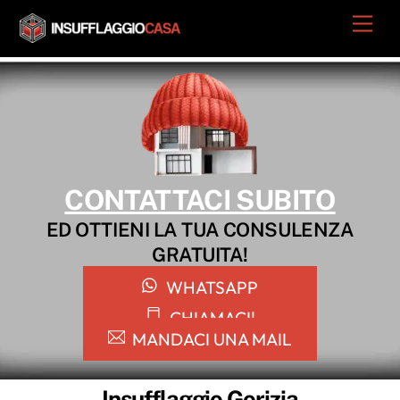
Skip
Men
to
content
CONTATTACI SUBITO
ED OTTIENI LA TUA CONSULENZA
GRATUITA!
WHATSAPP
CHIAMACI!
MANDACI UNA MAIL
Insufflaggio Gorizia