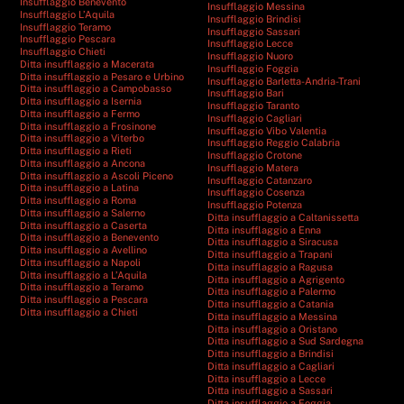
Insufflaggio Benevento
Insufflaggio Messina
Insufflaggio L’Aquila
Insufflaggio Brindisi
Insufflaggio Teramo
Insufflaggio Sassari
Insufflaggio Pescara
Insufflaggio Lecce
Insufflaggio Chieti
Insufflaggio Nuoro
Ditta insufflaggio a Macerata
Insufflaggio Foggia
Ditta insufflaggio a Pesaro e Urbino
Insufflaggio Barletta-Andria-Trani
Ditta insufflaggio a Campobasso
Insufflaggio Bari
Ditta insufflaggio a Isernia
Insufflaggio Taranto
Ditta insufflaggio a Fermo
Insufflaggio Cagliari
Ditta insufflaggio a Frosinone
Insufflaggio Vibo Valentia
Ditta insufflaggio a Viterbo
Insufflaggio Reggio Calabria
Ditta insufflaggio a Rieti
Insufflaggio Crotone
Ditta insufflaggio a Ancona
Insufflaggio Matera
Ditta insufflaggio a Ascoli Piceno
Insufflaggio Catanzaro
Ditta insufflaggio a Latina
Insufflaggio Cosenza
Ditta insufflaggio a Roma
Insufflaggio Potenza
Ditta insufflaggio a Salerno
Ditta insufflaggio a Caltanissetta
Ditta insufflaggio a Caserta
Ditta insufflaggio a Enna
Ditta insufflaggio a Benevento
Ditta insufflaggio a Siracusa
Ditta insufflaggio a Avellino
Ditta insufflaggio a Trapani
Ditta insufflaggio a Napoli
Ditta insufflaggio a Ragusa
Ditta insufflaggio a L’Aquila
Ditta insufflaggio a Agrigento
Ditta insufflaggio a Teramo
Ditta insufflaggio a Palermo
Ditta insufflaggio a Pescara
Ditta insufflaggio a Catania
Ditta insufflaggio a Chieti
Ditta insufflaggio a Messina
Ditta insufflaggio a Oristano
Ditta insufflaggio a Sud Sardegna
Ditta insufflaggio a Brindisi
Ditta insufflaggio a Cagliari
Ditta insufflaggio a Lecce
Ditta insufflaggio a Sassari
Ditta insufflaggio a Foggia