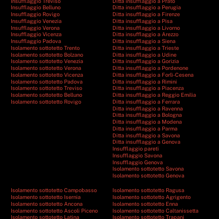
Insufflaggio Treviso
Ditta insufflaggio a Prato
Insufflaggio Belluno
Ditta insufflaggio a Perugia
Insufflaggio Rovigo
Ditta insufflaggio a Firenze
Insufflaggio Venezia
Ditta insufflaggio a Pisa
Insufflaggio Verona
Ditta insufflaggio a Livorno
Insufflaggio Vicenza
Ditta insufflaggio a Arezzo
Insufflaggio Padova
Ditta insufflaggio a Siena
Isolamento sottotetto Trento
Ditta insufflaggio a Trieste
Isolamento sottotetto Bolzano
Ditta insufflaggio a Udine
Isolamento sottotetto Venezia
Ditta insufflaggio a Gorizia
Isolamento sottotetto Verona
Ditta insufflaggio a Pordenone
Isolamento sottotetto Vicenza
Ditta insufflaggio a Forlì-Cesena
Isolamento sottotetto Padova
Ditta insufflaggio a Rimini
Isolamento sottotetto Treviso
Ditta insufflaggio a Piacenza
Isolamento sottotetto Belluno
Ditta insufflaggio a Reggio Emilia
Isolamento sottotetto Rovigo
Ditta insufflaggio a Ferrara
Ditta insufflaggio a Ravenna
Ditta insufflaggio a Bologna
Ditta insufflaggio a Modena
Ditta insufflaggio a Parma
Ditta insufflaggio a Savona
Ditta insufflaggio a Genova
Insufflaggio pareti
Insufflaggio Savona
Insufflaggio Genova
Isolamento sottotetto Savona
Isolamento sottotetto Genova
Isolamento sottotetto Campobasso
Isolamento sottotetto Ragusa
Isolamento sottotetto Isernia
Isolamento sottotetto Agrigento
Isolamento sottotetto Ancona
Isolamento sottotetto Enna
Isolamento sottotetto Ascoli Piceno
Isolamento sottotetto Caltanissetta
Isolamento sottotetto Latina
Isolamento sottotetto Trapani