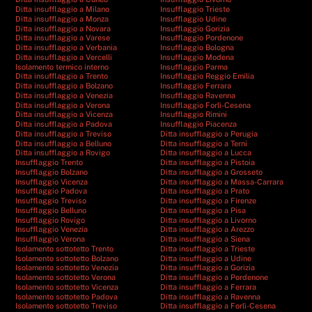
Ditta insufflaggio a Milano
Insufflaggio Trieste
Ditta insufflaggio a Monza
Insufflaggio Udine
Ditta insufflaggio a Novara
Insufflaggio Gorizia
Ditta insufflaggio a Varese
Insufflaggio Pordenone
Ditta insufflaggio a Verbania
Insufflaggio Bologna
Ditta insufflaggio a Vercelli
Insufflaggio Modena
Isolamento termico interno
Insufflaggio Parma
Ditta insufflaggio a Trento
Insufflaggio Reggio Emilia
Ditta insufflaggio a Bolzano
Insufflaggio Ferrara
Ditta insufflaggio a Venezia
Insufflaggio Ravenna
Ditta insufflaggio a Verona
Insufflaggio Forlì-Cesena
Ditta insufflaggio a Vicenza
Insufflaggio Rimini
Ditta insufflaggio a Padova
Insufflaggio Piacenza
Ditta insufflaggio a Treviso
Ditta insufflaggio a Perugia
Ditta insufflaggio a Belluno
Ditta insufflaggio a Terni
Ditta insufflaggio a Rovigo
Ditta insufflaggio a Lucca
Insufflaggio Trento
Ditta insufflaggio a Pistoia
Insufflaggio Bolzano
Ditta insufflaggio a Grosseto
Insufflaggio Vicenza
Ditta insufflaggio a Massa-Carrara
Insufflaggio Padova
Ditta insufflaggio a Prato
Insufflaggio Treviso
Ditta insufflaggio a Firenze
Insufflaggio Belluno
Ditta insufflaggio a Pisa
Insufflaggio Rovigo
Ditta insufflaggio a Livorno
Insufflaggio Venezia
Ditta insufflaggio a Arezzo
Insufflaggio Verona
Ditta insufflaggio a Siena
Isolamento sottotetto Trento
Ditta insufflaggio a Trieste
Isolamento sottotetto Bolzano
Ditta insufflaggio a Udine
Isolamento sottotetto Venezia
Ditta insufflaggio a Gorizia
Isolamento sottotetto Verona
Ditta insufflaggio a Pordenone
Isolamento sottotetto Vicenza
Ditta insufflaggio a Ferrara
Isolamento sottotetto Padova
Ditta insufflaggio a Ravenna
Isolamento sottotetto Treviso
Ditta insufflaggio a Forlì-Cesena