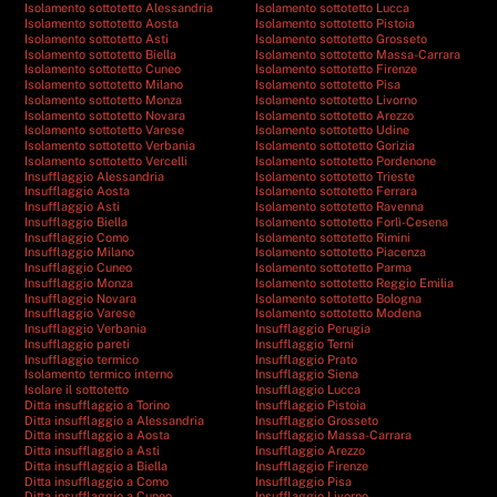
Isolamento sottotetto Alessandria
Isolamento sottotetto Lucca
Isolamento sottotetto Aosta
Isolamento sottotetto Pistoia
Isolamento sottotetto Asti
Isolamento sottotetto Grosseto
Isolamento sottotetto Biella
Isolamento sottotetto Massa-Carrara
Isolamento sottotetto Cuneo
Isolamento sottotetto Firenze
Isolamento sottotetto Milano
Isolamento sottotetto Pisa
Isolamento sottotetto Monza
Isolamento sottotetto Livorno
Isolamento sottotetto Novara
Isolamento sottotetto Arezzo
Isolamento sottotetto Varese
Isolamento sottotetto Udine
Isolamento sottotetto Verbania
Isolamento sottotetto Gorizia
Isolamento sottotetto Vercelli
Isolamento sottotetto Pordenone
Insufflaggio Alessandria
Isolamento sottotetto Trieste
Insufflaggio Aosta
Isolamento sottotetto Ferrara
Insufflaggio Asti
Isolamento sottotetto Ravenna
Insufflaggio Biella
Isolamento sottotetto Forlì-Cesena
Insufflaggio Como
Isolamento sottotetto Rimini
Insufflaggio Milano
Isolamento sottotetto Piacenza
Insufflaggio Cuneo
Isolamento sottotetto Parma
Insufflaggio Monza
Isolamento sottotetto Reggio Emilia
Insufflaggio Novara
Isolamento sottotetto Bologna
Insufflaggio Varese
Isolamento sottotetto Modena
Insufflaggio Verbania
Insufflaggio Perugia
Insufflaggio pareti
Insufflaggio Terni
Insufflaggio termico
Insufflaggio Prato
Isolamento termico interno
Insufflaggio Siena
Isolare il sottotetto
Insufflaggio Lucca
Ditta insufflaggio a Torino
Insufflaggio Pistoia
Ditta insufflaggio a Alessandria
Insufflaggio Grosseto
Ditta insufflaggio a Aosta
Insufflaggio Massa-Carrara
Ditta insufflaggio a Asti
Insufflaggio Arezzo
Ditta insufflaggio a Biella
Insufflaggio Firenze
Ditta insufflaggio a Como
Insufflaggio Pisa
Ditta insufflaggio a Cuneo
Insufflaggio Livorno