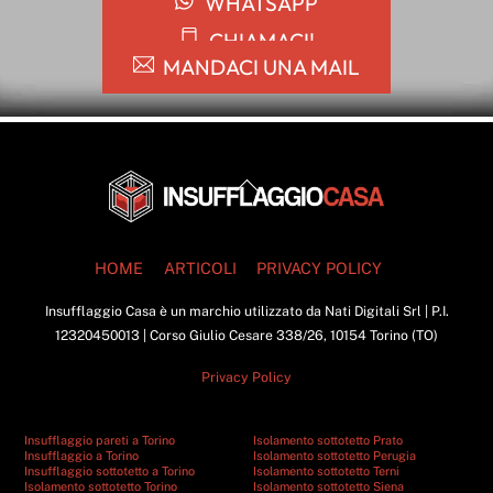
WHATSAPP
CHIAMACI!
MANDACI UNA MAIL
Back
To
Top
HOME
ARTICOLI
PRIVACY POLICY
Insufflaggio Casa è un marchio utilizzato da Nati Digitali Srl | P.I.
12320450013 | Corso Giulio Cesare 338/26, 10154 Torino (TO)
Privacy Policy
Insufflaggio pareti a Torino
Isolamento sottotetto Prato
Insufflaggio a Torino
Isolamento sottotetto Perugia
Insufflaggio sottotetto a Torino
Isolamento sottotetto Terni
Isolamento sottotetto Torino
Isolamento sottotetto Siena