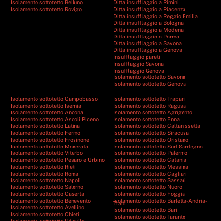
Isolamento sottotetto Belluno
Ditta insufflaggio a Rimini
Isolamento sottotetto Rovigo
Ditta insufflaggio a Piacenza
Ditta insufflaggio a Reggio Emilia
Ditta insufflaggio a Bologna
Ditta insufflaggio a Modena
Ditta insufflaggio a Parma
Ditta insufflaggio a Savona
Ditta insufflaggio a Genova
Insufflaggio pareti
Insufflaggio Savona
Insufflaggio Genova
Isolamento sottotetto Savona
Isolamento sottotetto Genova
Isolamento sottotetto Campobasso
Isolamento sottotetto Trapani
Isolamento sottotetto Isernia
Isolamento sottotetto Ragusa
Isolamento sottotetto Ancona
Isolamento sottotetto Agrigento
Isolamento sottotetto Ascoli Piceno
Isolamento sottotetto Enna
Isolamento sottotetto Latina
Isolamento sottotetto Caltanissetta
Isolamento sottotetto Fermo
Isolamento sottotetto Siracusa
Isolamento sottotetto Frosinone
Isolamento sottotetto Oristano
Isolamento sottotetto Macerata
Isolamento sottotetto Sud Sardegna
Isolamento sottotetto Viterbo
Isolamento sottotetto Palermo
Isolamento sottotetto Pesaro e Urbino
Isolamento sottotetto Catania
Isolamento sottotetto Rieti
Isolamento sottotetto Messina
Isolamento sottotetto Roma
Isolamento sottotetto Cagliari
Isolamento sottotetto Napoli
Isolamento sottotetto Sassari
Isolamento sottotetto Salerno
Isolamento sottotetto Nuoro
Isolamento sottotetto Caserta
Isolamento sottotetto Foggia
Isolamento sottotetto Benevento
Isolamento sottotetto Barletta-Andria-
Trani
Isolamento sottotetto Avellino
Isolamento sottotetto Bari
Isolamento sottotetto Chieti
Isolamento sottotetto Taranto
Isolamento sottotetto L’Aquila