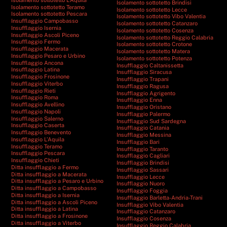
Isolamento sottotetto Brindisi
Isolamento sottotetto Teramo
Isolamento sottotetto Lecce
Isolamento sottotetto Pescara
Isolamento sottotetto Vibo Valentia
Insufflaggio Campobasso
Isolamento sottotetto Catanzaro
Insufflaggio Isernia
Isolamento sottotetto Cosenza
Insufflaggio Ascoli Piceno
Isolamento sottotetto Reggio Calabria
Insufflaggio Fermo
Isolamento sottotetto Crotone
Insufflaggio Macerata
Isolamento sottotetto Matera
Insufflaggio Pesaro e Urbino
Isolamento sottotetto Potenza
Insufflaggio Ancona
Insufflaggio Caltanissetta
Insufflaggio Latina
Insufflaggio Siracusa
Insufflaggio Frosinone
Insufflaggio Trapani
Insufflaggio Viterbo
Insufflaggio Ragusa
Insufflaggio Rieti
Insufflaggio Agrigento
Insufflaggio Roma
Insufflaggio Enna
Insufflaggio Avellino
Insufflaggio Oristano
Insufflaggio Napoli
Insufflaggio Palermo
Insufflaggio Salerno
Insufflaggio Sud Sardegna
Insufflaggio Caserta
Insufflaggio Catania
Insufflaggio Benevento
Insufflaggio Messina
Insufflaggio L’Aquila
Insufflaggio Bari
Insufflaggio Teramo
Insufflaggio Taranto
Insufflaggio Pescara
Insufflaggio Cagliari
Insufflaggio Chieti
Insufflaggio Brindisi
Ditta insufflaggio a Fermo
Insufflaggio Sassari
Ditta insufflaggio a Macerata
Insufflaggio Lecce
Ditta insufflaggio a Pesaro e Urbino
Insufflaggio Nuoro
Ditta insufflaggio a Campobasso
Insufflaggio Foggia
Ditta insufflaggio a Isernia
Insufflaggio Barletta-Andria-Trani
Ditta insufflaggio a Ascoli Piceno
Insufflaggio Vibo Valentia
Ditta insufflaggio a Latina
Insufflaggio Catanzaro
Ditta insufflaggio a Frosinone
Insufflaggio Cosenza
Ditta insufflaggio a Viterbo
Insufflaggio Reggio Calabria