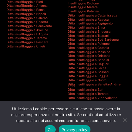
Ditta insufflaggio a Rieti
Insufflaggio Crotone
Ditta insufflaggio a Ancona
Insufflaggio Matera
Ditta insufflaggio a Roma
Insufflaggio Potenza
Ditta insufflaggio a Napoli
Ditta insufflaggio a Caltanissetta
Ditta insufflaggio a Salerno
Ditta insufflaggio a Ragusa
Ditta insufflaggio a Caserta
Ditta insufflaggio a Agrigento
Ditta insufflaggio a Benevento
Ditta insufflaggio a Enna
Ditta insufflaggio a Avellino
Ditta insufflaggio a Siracusa
Ditta insufflaggio a L’Aquila
Ditta insufflaggio a Trapani
Ditta insufflaggio a Teramo
Ditta insufflaggio a Sud Sardegna
Ditta insufflaggio a Pescara
Ditta insufflaggio a Palermo
Ditta insufflaggio a Chieti
Ditta insufflaggio a Catania
Ditta insufflaggio a Messina
Ditta insufflaggio a Oristano
Ditta insufflaggio a Brindisi
Ditta insufflaggio a Cagliari
Ditta insufflaggio a Lecce
Ditta insufflaggio a Sassari
Ditta insufflaggio a Foggia
Ditta insufflaggio a Nuoro
Ditta insufflaggio a Barletta-Andria-
Trani
Ditta insufflaggio a Bari
Ditta insufflaggio a Taranto
Ditta insufflaggio a Vibo Valentia
Ditta insufflaggio a Matera
Ditta insufflaggio a Catanzaro
Utilizziamo i cookie per essere sicuri che tu possa avere la
Ditta insufflaggio a Cosenza
Ditta insufflaggio a Reggio Calabria
migliore esperienza sul nostro sito. Se continui ad utilizzare
Ditta insufflaggio a Crotone
questo sito noi assumiamo che tu ne sia consapevole.
Ditta insufflaggio a Potenza
Ok
Privacy policy