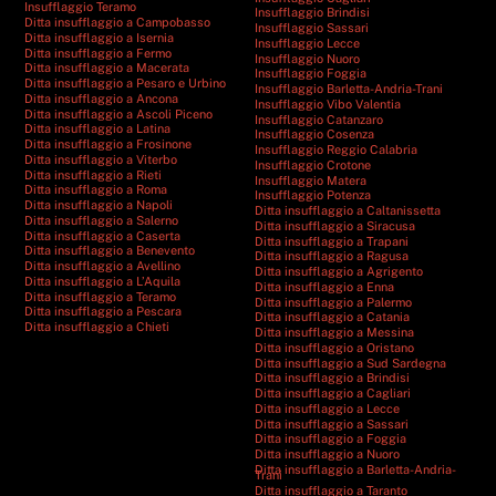
Insufflaggio Teramo
Insufflaggio Brindisi
Ditta insufflaggio a Campobasso
Insufflaggio Sassari
Ditta insufflaggio a Isernia
Insufflaggio Lecce
Ditta insufflaggio a Fermo
Insufflaggio Nuoro
Ditta insufflaggio a Macerata
Insufflaggio Foggia
Ditta insufflaggio a Pesaro e Urbino
Insufflaggio Barletta-Andria-Trani
Ditta insufflaggio a Ancona
Insufflaggio Vibo Valentia
Ditta insufflaggio a Ascoli Piceno
Insufflaggio Catanzaro
Ditta insufflaggio a Latina
Insufflaggio Cosenza
Ditta insufflaggio a Frosinone
Insufflaggio Reggio Calabria
Ditta insufflaggio a Viterbo
Insufflaggio Crotone
Ditta insufflaggio a Rieti
Insufflaggio Matera
Ditta insufflaggio a Roma
Insufflaggio Potenza
Ditta insufflaggio a Napoli
Ditta insufflaggio a Caltanissetta
Ditta insufflaggio a Salerno
Ditta insufflaggio a Siracusa
Ditta insufflaggio a Caserta
Ditta insufflaggio a Trapani
Ditta insufflaggio a Benevento
Ditta insufflaggio a Ragusa
Ditta insufflaggio a Avellino
Ditta insufflaggio a Agrigento
Ditta insufflaggio a L’Aquila
Ditta insufflaggio a Enna
Ditta insufflaggio a Teramo
Ditta insufflaggio a Palermo
Ditta insufflaggio a Pescara
Ditta insufflaggio a Catania
Ditta insufflaggio a Chieti
Ditta insufflaggio a Messina
Ditta insufflaggio a Oristano
Ditta insufflaggio a Sud Sardegna
Ditta insufflaggio a Brindisi
Ditta insufflaggio a Cagliari
Ditta insufflaggio a Lecce
Ditta insufflaggio a Sassari
Ditta insufflaggio a Foggia
Ditta insufflaggio a Nuoro
Ditta insufflaggio a Barletta-Andria-
Trani
Ditta insufflaggio a Taranto