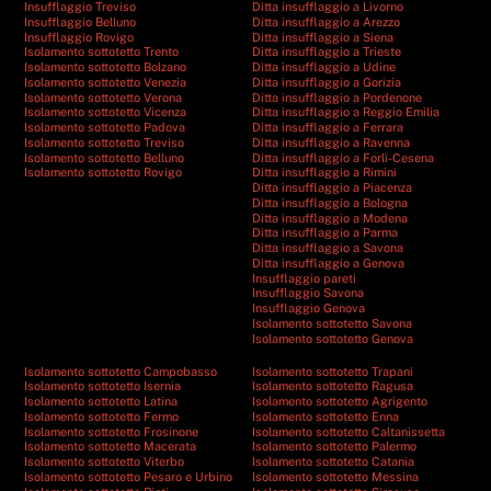
Insufflaggio Treviso
Ditta insufflaggio a Livorno
Insufflaggio Belluno
Ditta insufflaggio a Arezzo
Insufflaggio Rovigo
Ditta insufflaggio a Siena
Isolamento sottotetto Trento
Ditta insufflaggio a Trieste
Isolamento sottotetto Bolzano
Ditta insufflaggio a Udine
Isolamento sottotetto Venezia
Ditta insufflaggio a Gorizia
Isolamento sottotetto Verona
Ditta insufflaggio a Pordenone
Isolamento sottotetto Vicenza
Ditta insufflaggio a Reggio Emilia
Isolamento sottotetto Padova
Ditta insufflaggio a Ferrara
Isolamento sottotetto Treviso
Ditta insufflaggio a Ravenna
Isolamento sottotetto Belluno
Ditta insufflaggio a Forlì-Cesena
Isolamento sottotetto Rovigo
Ditta insufflaggio a Rimini
Ditta insufflaggio a Piacenza
Ditta insufflaggio a Bologna
Ditta insufflaggio a Modena
Ditta insufflaggio a Parma
Ditta insufflaggio a Savona
Ditta insufflaggio a Genova
Insufflaggio pareti
Insufflaggio Savona
Insufflaggio Genova
Isolamento sottotetto Savona
Isolamento sottotetto Genova
Isolamento sottotetto Campobasso
Isolamento sottotetto Trapani
Isolamento sottotetto Isernia
Isolamento sottotetto Ragusa
Isolamento sottotetto Latina
Isolamento sottotetto Agrigento
Isolamento sottotetto Fermo
Isolamento sottotetto Enna
Isolamento sottotetto Frosinone
Isolamento sottotetto Caltanissetta
Isolamento sottotetto Macerata
Isolamento sottotetto Palermo
Isolamento sottotetto Viterbo
Isolamento sottotetto Catania
Isolamento sottotetto Pesaro e Urbino
Isolamento sottotetto Messina