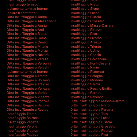
Insufflaggio pareti
Insufflaggio Terni
Insufflaggio termico
Insufflaggio Prato
Isolamento termico interno
Insufflaggio Siena
Isolare il sottotetto
Insufflaggio Lucca
Ditta insufflaggio a Torino
Insufflaggio Pistoia
Ditta insufflaggio a Alessandria
Insufflaggio Grosseto
Ditta insufflaggio a Aosta
Insufflaggio Massa-Carrara
Ditta insufflaggio a Asti
Insufflaggio Firenze
Ditta insufflaggio a Biella
Insufflaggio Pisa
Ditta insufflaggio a Como
Insufflaggio Livorno
Ditta insufflaggio a Cuneo
Insufflaggio Arezzo
Ditta insufflaggio a Milano
Insufflaggio Trieste
Ditta insufflaggio a Monza
Insufflaggio Udine
Ditta insufflaggio a Novara
Insufflaggio Gorizia
Ditta insufflaggio a Varese
Insufflaggio Pordenone
Ditta insufflaggio a Verbania
Insufflaggio Forlì-Cesena
Ditta insufflaggio a Vercelli
Insufflaggio Rimini
Isolamento termico interno
Insufflaggio Piacenza
Ditta insufflaggio a Trento
Insufflaggio Bologna
Ditta insufflaggio a Bolzano
Insufflaggio Modena
Ditta insufflaggio a Treviso
Insufflaggio Parma
Ditta insufflaggio a Venezia
Insufflaggio Reggio Emilia
Ditta insufflaggio a Verona
Insufflaggio Ferrara
Ditta insufflaggio a Vicenza
Insufflaggio Ravenna
Ditta insufflaggio a Padova
Ditta insufflaggio a Massa-Carrara
Ditta insufflaggio a Belluno
Ditta insufflaggio a Prato
Ditta insufflaggio a Rovigo
Ditta insufflaggio a Perugia
Insufflaggio Trento
Ditta insufflaggio a Terni
Insufflaggio Bolzano
Ditta insufflaggio a Lucca
Insufflaggio Venezia
Ditta insufflaggio a Pistoia
Insufflaggio Verona
Ditta insufflaggio a Grosseto
Insufflaggio Vicenza
Ditta insufflaggio a Firenze
Insufflaggio Padova
Ditta insufflaggio a Pisa