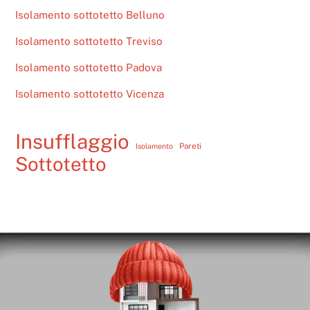
Isolamento sottotetto Belluno
Isolamento sottotetto Treviso
Isolamento sottotetto Padova
Isolamento sottotetto Vicenza
Insufflaggio
Pareti
Isolamento
Sottotetto