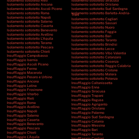
Isolamento sottotetto Rieti
Isolamento sottotetto Siracusa
Isolamento sottotetto Ancona
Isolamento sottotetto Oristano
Isolamento sottotetto Ascoli Piceno
Isolamento sottotetto Sud Sardegna
Isolamento sottotetto Roma
Isolamento sottotetto Barletta-Andria-
Trani
Isolamento sottotetto Napoli
Isolamento sottotetto Cagliari
Isolamento sottotetto Salerno
Isolamento sottotetto Sassari
Isolamento sottotetto Caserta
Isolamento sottotetto Nuoro
Isolamento sottotetto Benevento
Isolamento sottotetto Foggia
Isolamento sottotetto Avellino
Isolamento sottotetto Bari
Isolamento sottotetto L’Aquila
Isolamento sottotetto Taranto
Isolamento sottotetto Teramo
Isolamento sottotetto Brindisi
Isolamento sottotetto Pescara
Isolamento sottotetto Lecce
Isolamento sottotetto Chieti
Isolamento sottotetto Vibo Valentia
Insufflaggio Campobasso
Isolamento sottotetto Catanzaro
Insufflaggio Isernia
Isolamento sottotetto Cosenza
Insufflaggio Ascoli Piceno
Isolamento sottotetto Reggio Calabria
Insufflaggio Fermo
Isolamento sottotetto Crotone
Insufflaggio Macerata
Isolamento sottotetto Matera
Insufflaggio Pesaro e Urbino
Isolamento sottotetto Potenza
Insufflaggio Ancona
Insufflaggio Caltanissetta
Insufflaggio Latina
Insufflaggio Enna
Insufflaggio Frosinone
Insufflaggio Siracusa
Insufflaggio Viterbo
Insufflaggio Trapani
Insufflaggio Rieti
Insufflaggio Ragusa
Insufflaggio Roma
Insufflaggio Agrigento
Insufflaggio Avellino
Insufflaggio Oristano
Insufflaggio Napoli
Insufflaggio Palermo
Insufflaggio Salerno
Insufflaggio Sud Sardegna
Insufflaggio Caserta
Insufflaggio Catania
Insufflaggio Benevento
Insufflaggio Messina
Insufflaggio Pescara
Insufflaggio Bari
Insufflaggio Chieti
Insufflaggio Taranto
Insufflaggio L’Aquila
Insufflaggio Cagliari