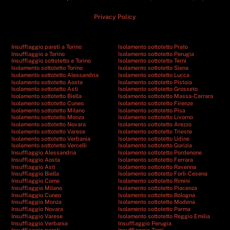
Privacy Policy
Insufflaggio pareti a Torino
Isolamento sottotetto Prato
Insufflaggio a Torino
Isolamento sottotetto Perugia
Insufflaggio sottotetto a Torino
Isolamento sottotetto Terni
Isolamento sottotetto Torino
Isolamento sottotetto Siena
Isolamento sottotetto Alessandria
Isolamento sottotetto Lucca
Isolamento sottotetto Aosta
Isolamento sottotetto Pistoia
Isolamento sottotetto Asti
Isolamento sottotetto Grosseto
Isolamento sottotetto Biella
Isolamento sottotetto Massa-Carrara
Isolamento sottotetto Cuneo
Isolamento sottotetto Firenze
Isolamento sottotetto Milano
Isolamento sottotetto Pisa
Isolamento sottotetto Monza
Isolamento sottotetto Livorno
Isolamento sottotetto Novara
Isolamento sottotetto Arezzo
Isolamento sottotetto Varese
Isolamento sottotetto Trieste
Isolamento sottotetto Verbania
Isolamento sottotetto Udine
Isolamento sottotetto Vercelli
Isolamento sottotetto Gorizia
Insufflaggio Alessandria
Isolamento sottotetto Pordenone
Insufflaggio Aosta
Isolamento sottotetto Ferrara
Insufflaggio Asti
Isolamento sottotetto Ravenna
Insufflaggio Biella
Isolamento sottotetto Forlì-Cesena
Insufflaggio Como
Isolamento sottotetto Rimini
Insufflaggio Milano
Isolamento sottotetto Piacenza
Insufflaggio Cuneo
Isolamento sottotetto Bologna
Insufflaggio Monza
Isolamento sottotetto Modena
Insufflaggio Novara
Isolamento sottotetto Parma
Insufflaggio Varese
Isolamento sottotetto Reggio Emilia
Insufflaggio Verbania
Insufflaggio Perugia