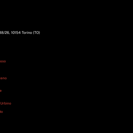
338/26, 10154 Torino (TO)
asso
iceno
ne
 Urbino
to