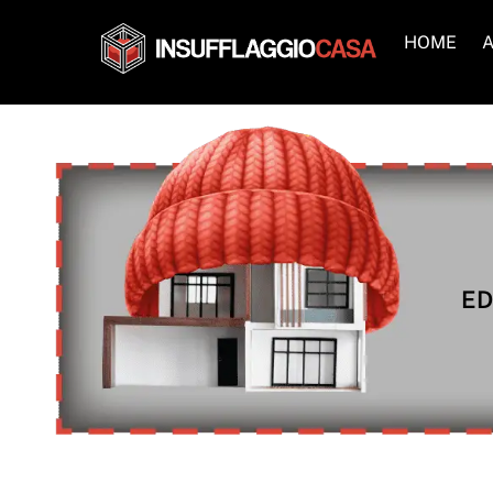
Skip
to
HOME
A
content
ED