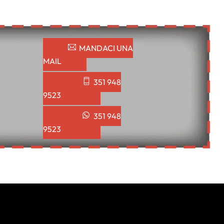
MANDACI UNA
MAIL
351 948
9523
351 948
9523