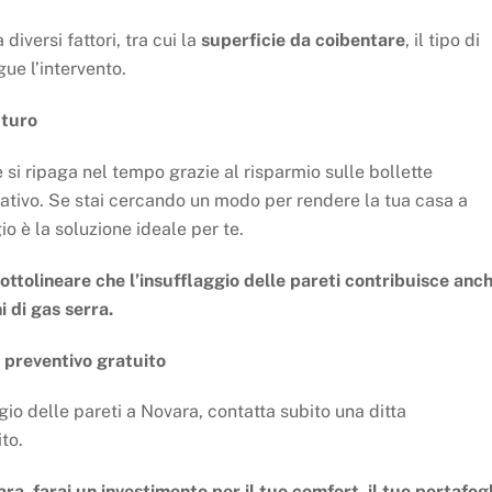
diversi fattori, tra cui la
superficie da coibentare
, il tipo di
gue l’intervento.
uturo
si ripaga nel tempo grazie al risparmio sulle bollette
ativo. Se stai cercando un modo per rendere la tua casa a
io è la soluzione ideale per te.
ottolineare che l’insufflaggio delle pareti contribuisce anc
i di gas serra.
 preventivo gratuito
gio delle pareti a Novara, contatta subito una ditta
to.
ra, farai un investimento per il tuo comfort, il tuo portafog