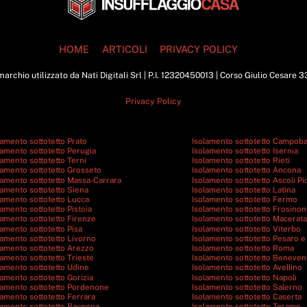
To
Top
HOME
ARTICOLI
PRIVACY POLICY
archio utilizzato da Nati Digitali Srl | P.I. 12320450013 | Corso Giulio Cesare 
Privacy Policy
lamento sottotetto Prato
Isolamento sottotetto Campob
lamento sottotetto Perugia
Isolamento sottotetto Isernia
lamento sottotetto Terni
Isolamento sottotetto Rieti
lamento sottotetto Grosseto
Isolamento sottotetto Ancona
lamento sottotetto Massa-Carrara
Isolamento sottotetto Ascoli P
lamento sottotetto Siena
Isolamento sottotetto Latina
lamento sottotetto Lucca
Isolamento sottotetto Fermo
lamento sottotetto Pistoia
Isolamento sottotetto Frosino
lamento sottotetto Firenze
Isolamento sottotetto Macerata
lamento sottotetto Pisa
Isolamento sottotetto Viterbo
lamento sottotetto Livorno
Isolamento sottotetto Pesaro e
lamento sottotetto Arezzo
Isolamento sottotetto Roma
lamento sottotetto Trieste
Isolamento sottotetto Beneven
lamento sottotetto Udine
Isolamento sottotetto Avellino
lamento sottotetto Gorizia
Isolamento sottotetto Napoli
lamento sottotetto Pordenone
Isolamento sottotetto Salerno
lamento sottotetto Ferrara
Isolamento sottotetto Caserta
lamento sottotetto Ravenna
Isolamento sottotetto Teramo