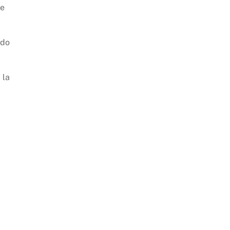
le
ndo
 la