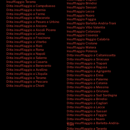
Insufflaggio Teramo
Insufflaggio Brindisi
Ditta insufflaggio a Campobasso
Insufflaggio Sassari
Ditta insufflaggio a Isernia
Insufflaggio Lecce
Ditta insufflaggio a Fermo
Insufflaggio Nuoro
Ditta insufflaggio a Macerata
Insufflaggio Foggia
Ditta insufflaggio a Pesaro e Urbino
Insufflaggio Barletta-Andria-Trani
Ditta insufflaggio a Ancona
Insufflaggio Vibo Valentia
Ditta insufflaggio a Ascoli Piceno
Insufflaggio Catanzaro
Ditta insufflaggio a Latina
Insufflaggio Cosenza
Ditta insufflaggio a Frosinone
Insufflaggio Reggio Calabria
Ditta insufflaggio a Viterbo
Insufflaggio Crotone
Ditta insufflaggio a Rieti
Insufflaggio Matera
Ditta insufflaggio a Roma
Insufflaggio Potenza
Ditta insufflaggio a Napoli
Ditta insufflaggio a Caltanissetta
Ditta insufflaggio a Salerno
Ditta insufflaggio a Siracusa
Ditta insufflaggio a Caserta
Ditta insufflaggio a Trapani
Ditta insufflaggio a Benevento
Ditta insufflaggio a Ragusa
Ditta insufflaggio a Avellino
Ditta insufflaggio a Agrigento
Ditta insufflaggio a L’Aquila
Ditta insufflaggio a Enna
Ditta insufflaggio a Teramo
Ditta insufflaggio a Palermo
Ditta insufflaggio a Pescara
Ditta insufflaggio a Catania
Ditta insufflaggio a Chieti
Ditta insufflaggio a Messina
Ditta insufflaggio a Oristano
Ditta insufflaggio a Sud Sardegna
Ditta insufflaggio a Brindisi
Ditta insufflaggio a Cagliari
Ditta insufflaggio a Lecce
Ditta insufflaggio a Sassari
Ditta insufflaggio a Foggia
Ditta insufflaggio a Nuoro
Ditta insufflaggio a Barletta-Andria-
Trani
Ditta insufflaggio a Taranto