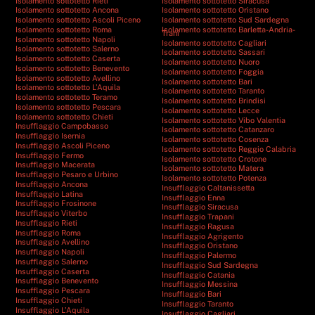
Isolamento sottotetto Rieti
Isolamento sottotetto Siracusa
Isolamento sottotetto Ancona
Isolamento sottotetto Oristano
Isolamento sottotetto Ascoli Piceno
Isolamento sottotetto Sud Sardegna
Isolamento sottotetto Roma
Isolamento sottotetto Barletta-Andria-
Trani
Isolamento sottotetto Napoli
Isolamento sottotetto Cagliari
Isolamento sottotetto Salerno
Isolamento sottotetto Sassari
Isolamento sottotetto Caserta
Isolamento sottotetto Nuoro
Isolamento sottotetto Benevento
Isolamento sottotetto Foggia
Isolamento sottotetto Avellino
Isolamento sottotetto Bari
Isolamento sottotetto L’Aquila
Isolamento sottotetto Taranto
Isolamento sottotetto Teramo
Isolamento sottotetto Brindisi
Isolamento sottotetto Pescara
Isolamento sottotetto Lecce
Isolamento sottotetto Chieti
Isolamento sottotetto Vibo Valentia
Insufflaggio Campobasso
Isolamento sottotetto Catanzaro
Insufflaggio Isernia
Isolamento sottotetto Cosenza
Insufflaggio Ascoli Piceno
Isolamento sottotetto Reggio Calabria
Insufflaggio Fermo
Isolamento sottotetto Crotone
Insufflaggio Macerata
Isolamento sottotetto Matera
Insufflaggio Pesaro e Urbino
Isolamento sottotetto Potenza
Insufflaggio Ancona
Insufflaggio Caltanissetta
Insufflaggio Latina
Insufflaggio Enna
Insufflaggio Frosinone
Insufflaggio Siracusa
Insufflaggio Viterbo
Insufflaggio Trapani
Insufflaggio Rieti
Insufflaggio Ragusa
Insufflaggio Roma
Insufflaggio Agrigento
Insufflaggio Avellino
Insufflaggio Oristano
Insufflaggio Napoli
Insufflaggio Palermo
Insufflaggio Salerno
Insufflaggio Sud Sardegna
Insufflaggio Caserta
Insufflaggio Catania
Insufflaggio Benevento
Insufflaggio Messina
Insufflaggio Pescara
Insufflaggio Bari
Insufflaggio Chieti
Insufflaggio Taranto
Insufflaggio L’Aquila
Insufflaggio Cagliari