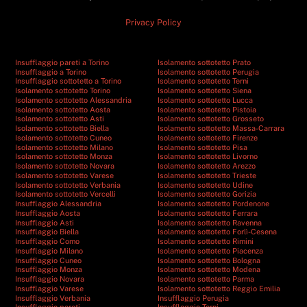
Privacy Policy
Insufflaggio pareti a Torino
Isolamento sottotetto Prato
Insufflaggio a Torino
Isolamento sottotetto Perugia
Insufflaggio sottotetto a Torino
Isolamento sottotetto Terni
Isolamento sottotetto Torino
Isolamento sottotetto Siena
Isolamento sottotetto Alessandria
Isolamento sottotetto Lucca
Isolamento sottotetto Aosta
Isolamento sottotetto Pistoia
Isolamento sottotetto Asti
Isolamento sottotetto Grosseto
Isolamento sottotetto Biella
Isolamento sottotetto Massa-Carrara
Isolamento sottotetto Cuneo
Isolamento sottotetto Firenze
Isolamento sottotetto Milano
Isolamento sottotetto Pisa
Isolamento sottotetto Monza
Isolamento sottotetto Livorno
Isolamento sottotetto Novara
Isolamento sottotetto Arezzo
Isolamento sottotetto Varese
Isolamento sottotetto Trieste
Isolamento sottotetto Verbania
Isolamento sottotetto Udine
Isolamento sottotetto Vercelli
Isolamento sottotetto Gorizia
Insufflaggio Alessandria
Isolamento sottotetto Pordenone
Insufflaggio Aosta
Isolamento sottotetto Ferrara
Insufflaggio Asti
Isolamento sottotetto Ravenna
Insufflaggio Biella
Isolamento sottotetto Forlì-Cesena
Insufflaggio Como
Isolamento sottotetto Rimini
Insufflaggio Milano
Isolamento sottotetto Piacenza
Insufflaggio Cuneo
Isolamento sottotetto Bologna
Insufflaggio Monza
Isolamento sottotetto Modena
Insufflaggio Novara
Isolamento sottotetto Parma
Insufflaggio Varese
Isolamento sottotetto Reggio Emilia
Insufflaggio Verbania
Insufflaggio Perugia