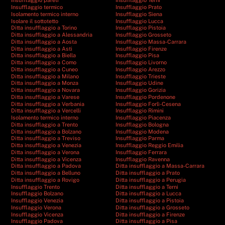
Insufflaggio pareti
Insufflaggio Terni
Insufflaggio termico
Insufflaggio Prato
Isolamento termico interno
Insufflaggio Siena
Isolare il sottotetto
Insufflaggio Lucca
Ditta insufflaggio a Torino
Insufflaggio Pistoia
Ditta insufflaggio a Alessandria
Insufflaggio Grosseto
Ditta insufflaggio a Aosta
Insufflaggio Massa-Carrara
Ditta insufflaggio a Asti
Insufflaggio Firenze
Ditta insufflaggio a Biella
Insufflaggio Pisa
Ditta insufflaggio a Como
Insufflaggio Livorno
Ditta insufflaggio a Cuneo
Insufflaggio Arezzo
Ditta insufflaggio a Milano
Insufflaggio Trieste
Ditta insufflaggio a Monza
Insufflaggio Udine
Ditta insufflaggio a Novara
Insufflaggio Gorizia
Ditta insufflaggio a Varese
Insufflaggio Pordenone
Ditta insufflaggio a Verbania
Insufflaggio Forlì-Cesena
Ditta insufflaggio a Vercelli
Insufflaggio Rimini
Isolamento termico interno
Insufflaggio Piacenza
Ditta insufflaggio a Trento
Insufflaggio Bologna
Ditta insufflaggio a Bolzano
Insufflaggio Modena
Ditta insufflaggio a Treviso
Insufflaggio Parma
Ditta insufflaggio a Venezia
Insufflaggio Reggio Emilia
Ditta insufflaggio a Verona
Insufflaggio Ferrara
Ditta insufflaggio a Vicenza
Insufflaggio Ravenna
Ditta insufflaggio a Padova
Ditta insufflaggio a Massa-Carrara
Ditta insufflaggio a Belluno
Ditta insufflaggio a Prato
Ditta insufflaggio a Rovigo
Ditta insufflaggio a Perugia
Insufflaggio Trento
Ditta insufflaggio a Terni
Insufflaggio Bolzano
Ditta insufflaggio a Lucca
Insufflaggio Venezia
Ditta insufflaggio a Pistoia
Insufflaggio Verona
Ditta insufflaggio a Grosseto
Insufflaggio Vicenza
Ditta insufflaggio a Firenze
Insufflaggio Padova
Ditta insufflaggio a Pisa