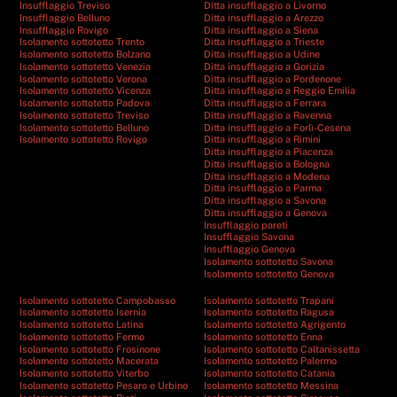
Insufflaggio Treviso
Ditta insufflaggio a Livorno
Insufflaggio Belluno
Ditta insufflaggio a Arezzo
Insufflaggio Rovigo
Ditta insufflaggio a Siena
Isolamento sottotetto Trento
Ditta insufflaggio a Trieste
Isolamento sottotetto Bolzano
Ditta insufflaggio a Udine
Isolamento sottotetto Venezia
Ditta insufflaggio a Gorizia
Isolamento sottotetto Verona
Ditta insufflaggio a Pordenone
Isolamento sottotetto Vicenza
Ditta insufflaggio a Reggio Emilia
Isolamento sottotetto Padova
Ditta insufflaggio a Ferrara
Isolamento sottotetto Treviso
Ditta insufflaggio a Ravenna
Isolamento sottotetto Belluno
Ditta insufflaggio a Forlì-Cesena
Isolamento sottotetto Rovigo
Ditta insufflaggio a Rimini
Ditta insufflaggio a Piacenza
Ditta insufflaggio a Bologna
Ditta insufflaggio a Modena
Ditta insufflaggio a Parma
Ditta insufflaggio a Savona
Ditta insufflaggio a Genova
Insufflaggio pareti
Insufflaggio Savona
Insufflaggio Genova
Isolamento sottotetto Savona
Isolamento sottotetto Genova
Isolamento sottotetto Campobasso
Isolamento sottotetto Trapani
Isolamento sottotetto Isernia
Isolamento sottotetto Ragusa
Isolamento sottotetto Latina
Isolamento sottotetto Agrigento
Isolamento sottotetto Fermo
Isolamento sottotetto Enna
Isolamento sottotetto Frosinone
Isolamento sottotetto Caltanissetta
Isolamento sottotetto Macerata
Isolamento sottotetto Palermo
Isolamento sottotetto Viterbo
Isolamento sottotetto Catania
Isolamento sottotetto Pesaro e Urbino
Isolamento sottotetto Messina