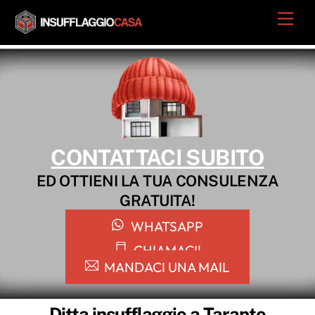
Skip
Men
to
content
CONTATTACI SUBITO
ED OTTIENI LA TUA CONSULENZA
GRATUITA!
WHATSAPP
CHIAMACI!
MANDACI UNA MAIL
Ditta insufflaggio a Taranto