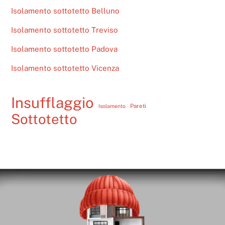
Isolamento sottotetto Belluno
Isolamento sottotetto Treviso
Isolamento sottotetto Padova
Isolamento sottotetto Vicenza
Insufflaggio
Pareti
Isolamento
Sottotetto