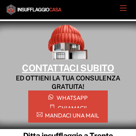
Skip
Men
to
content
CONTATTACI SUBITO
ED OTTIENI LA TUA CONSULENZA
GRATUITA!
WHATSAPP
CHIAMACI!
MANDACI UNA MAIL
Ditta insufflaggio a Trento